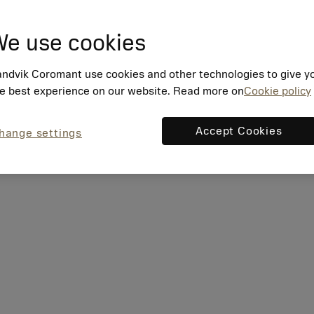
e use cookies
ndvik Coromant use cookies and other technologies to give y
e best experience on our website. Read more on
Cookie policy
Accept Cookies
hange settings