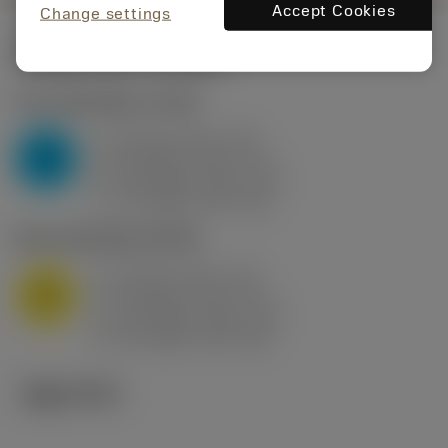
Accept Cookies
Change settings
시작값
(KAPR
95 deg
)
P2.1.Z.AN
,
경도: 175 HB
a
10 mm (2.4 - 13)
p
P
f
0.8 mm/r (0.5 - 1.1)
n
h
0.8 mm/r (0.5 - 1.1)
ex
v
75 m/min (95 - 60)
c
M1.0.Z.AQ
,
경도: 200 HB
a
10 mm (2.4 - 13)
p
M
f
0.8 mm/r (0.5 - 1.1)
n
h
0.8 mm/r (0.5 - 1.1)
ex
v
65 m/min (90 - 50)
c
기술 이미지