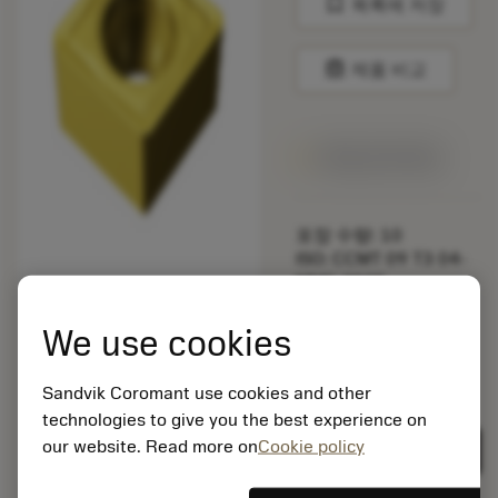
bookmark
목록에 저장
balance
제품 비교
1주일 안에 제공
포장 수량: 10
ISO: CCMT 09 T3 04-
MMC 2025
소재 Id: 5725824
We use cookies
EAN: 10621144
ANSI: CNMM 644-HR
235
Sandvik Coromant use cookies and other
technologies to give you the best experience on
제네릭
deployed_code
3D 모델 표시
remove
add
표현
shopping_cart
our website. Read more on
Cookie policy
카트에