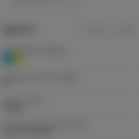
제품 데이터
미터식
인치식
재질 분류 레벨 1
(TMC1ISO)
P
M
칩 브레이커 제조사 기호
(CBMD)
HR
공정 유형
(CTPT)
roughing
인서트 장착 스타일 코드(미터식)
(IFS)
Cylindrical fixing hole