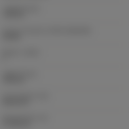
고정 홀 직경
(D1)
7.925 mm
인서트 크기 및 모양
(CUTINT_SIZESHAPE)
CN1906
절삭날 수
(CEDC)
2
내접원 직경
(IC)
19.05 mm
인서트 모양 코드
(SC)
Rhombic 80
절삭날 유효 길이
(LE)
17.7439 mm