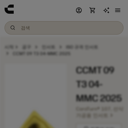
account_circle
shopping_cart
menu
chevron_right
chevron_right
chevron_right
시작
공구
인서트
ISO 규격 인서트
chevron_right
CCMT 09 T3 04-MMC 2025
CCMT 09
T3 04-
MMC 2025
CoroTurn® 107, 선삭
chevron_right
가공용 인서트