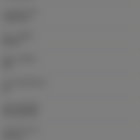
코너 반경
(RE)
1.5875 mm
승수
(HAND)
Neutral
재종
(GRADE)
235
모재
(SUBSTRATE)
HC
코팅
(COATING)
CVD TiCN+TiN
인서트 두께
(S)
6.35 mm