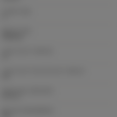
주 여유각
(AN)
0 °
품목 무게
(WT)
0.0262 kg
인서트 시트 크기
(SSC_M)
19
인서트 시트 크기 코드 인치식 보기
(SSC_N)
3/4
Release date
(ValFrom20)
92. 11. 2.
출시 팩 ID
(RELEASEPACK)
92.3