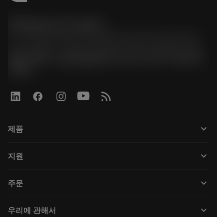
한국샌드빅 주식회사
phone
070-4784-4014 (Provide Korean/Chinese service)
경기도 광명시 소하로 190, B동 1317호, 1318호(소하동,
광명G타워) / 사업자등록번호: 116-81-15957 / 대표이사:
박준형
keyboard_arrow_down
제품
Tüm araçlar
keyboard_arrow_down
지원
Tüm yazılımlar
Müşteri hizmetleri
Geri Dönüşüm
keyboard_arrow_down
주문
Distribütörler ve uzmanlar
Rekondisyonlama
Nasıl satın alınır
Kılavuzlar ve eğitimler
Tailor Made
keyboard_arrow_down
우리에 관해서
Sipariş
Hesap makineleri ve uygulamalar