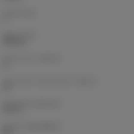
주 여유각
(AN)
0 °
품목 무게
(WT)
0.0262 kg
인서트 시트 크기
(SSC_M)
19
인서트 시트 크기 코드 인치식 보기
(SSC_N)
3/4
Release date
(ValFrom20)
92. 11. 2.
출시 팩 ID
(RELEASEPACK)
92.3