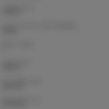
고정 홀 직경
(D1)
7.925 mm
인서트 크기 및 모양
(CUTINT_SIZESHAPE)
CN1906
절삭날 수
(CEDC)
2
내접원 직경
(IC)
19.05 mm
인서트 모양 코드
(SC)
Rhombic 80
절삭날 유효 길이
(LE)
17.7439 mm