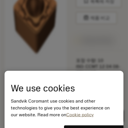
bookmark
목록에 저장
balance
제품 비교
1주일 안에 제공
포장 수량: 10
ISO: CCMT 12 04 08-
WM 1115
소재 Id: 5725824
We use cookies
EAN: 10621144
ANSI: CNMM 644-HR
235
Sandvik Coromant use cookies and other
technologies to give you the best experience on
제네릭
deployed_code
3D 모델 표시
remove
add
표현
shopping_cart
our website. Read more on
Cookie policy
카트에