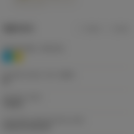
제품 데이터
미터식
인치식
재질 분류 레벨 1
(TMC1ISO)
P
M
칩 브레이커 제조사 기호
(CBMD)
HR
공정 유형
(CTPT)
roughing
인서트 장착 스타일 코드(미터식)
(IFS)
Cylindrical fixing hole