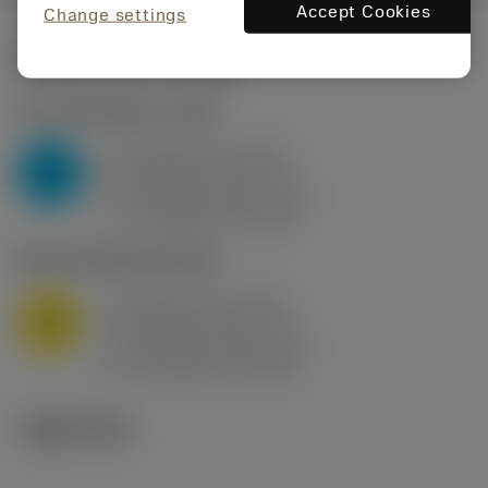
Accept Cookies
Change settings
시작값
(KAPR
95 deg
)
P2.1.Z.AN
,
경도: 175 HB
a
10 mm (2.4 - 13)
p
P
f
0.8 mm/r (0.5 - 1.1)
n
h
0.8 mm/r (0.5 - 1.1)
ex
v
75 m/min (95 - 60)
c
M1.0.Z.AQ
,
경도: 200 HB
a
10 mm (2.4 - 13)
p
M
f
0.8 mm/r (0.5 - 1.1)
n
h
0.8 mm/r (0.5 - 1.1)
ex
v
65 m/min (90 - 50)
c
기술 이미지