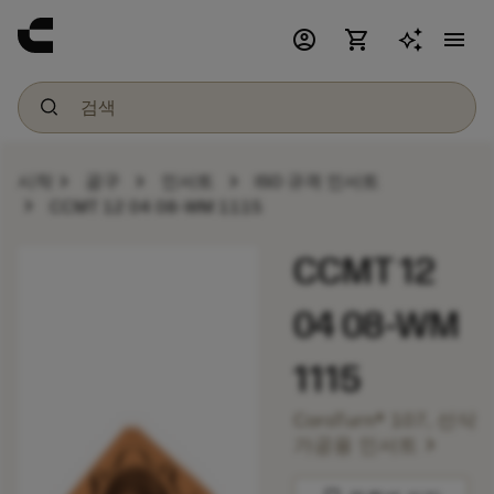
account_circle
shopping_cart
menu
chevron_right
chevron_right
chevron_right
시작
공구
인서트
ISO 규격 인서트
chevron_right
CCMT 12 04 08-WM 1115
CCMT 12
04 08-WM
1115
CoroTurn® 107, 선삭
chevron_right
가공용 인서트