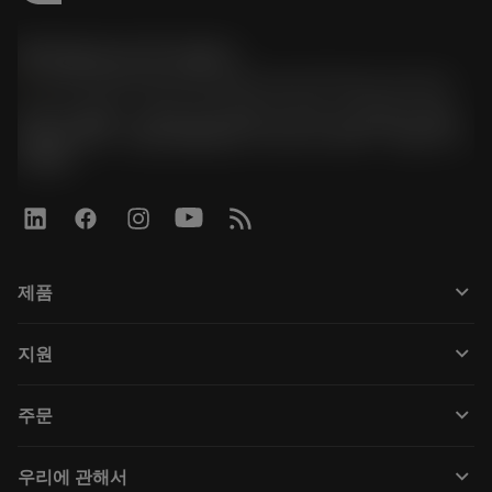
한국샌드빅 주식회사
phone
070-4784-4014 (Provide Korean/Chinese service)
경기도 광명시 소하로 190, B동 1317호, 1318호(소하동,
광명G타워) / 사업자등록번호: 116-81-15957 / 대표이사:
박준형
keyboard_arrow_down
제품
Tüm araçlar
keyboard_arrow_down
지원
Tüm yazılımlar
Müşteri hizmetleri
Geri Dönüşüm
keyboard_arrow_down
주문
Distribütörler ve uzmanlar
Rekondisyonlama
Nasıl satın alınır
Kılavuzlar ve eğitimler
Tailor Made
keyboard_arrow_down
우리에 관해서
Sipariş
Hesap makineleri ve uygulamalar