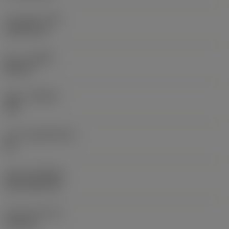
코너 반경
(RE)
1.5875 mm
승수
(HAND)
Neutral
재종
(GRADE)
235
모재
(SUBSTRATE)
HC
코팅
(COATING)
CVD TiCN+TiN
인서트 두께
(S)
6.35 mm