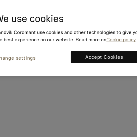
e use cookies
ndvik Coromant use cookies and other technologies to give y
e best experience on our website. Read more on
Cookie policy
Accept Cookies
hange settings