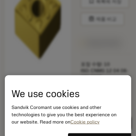
bookmark
목록에 저장
balance
제품 비교
1주일 안에 제공
포장 수량: 10
ISO: CNMG 12 04 08-
WM 3005
소재 Id: 5725824
We use cookies
EAN: 10621144
ANSI: CNMM 644-HR
235
Sandvik Coromant use cookies and other
technologies to give you the best experience on
제네릭
deployed_code
3D 모델 표시
remove
add
표현
shopping_cart
our website. Read more on
Cookie policy
카트에