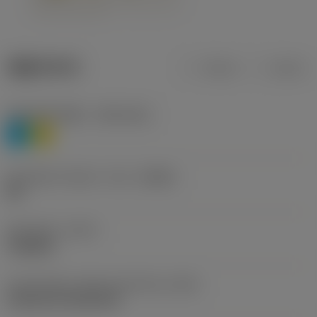
제품 데이터
미터식
인치식
재질 분류 레벨 1
(TMC1ISO)
P
M
칩 브레이커 제조사 기호
(CBMD)
HR
공정 유형
(CTPT)
roughing
인서트 장착 스타일 코드(미터식)
(IFS)
Cylindrical fixing hole