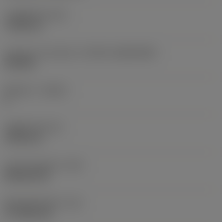
고정 홀 직경
(D1)
7.925 mm
인서트 크기 및 모양
(CUTINT_SIZESHAPE)
CN1906
절삭날 수
(CEDC)
2
내접원 직경
(IC)
19.05 mm
인서트 모양 코드
(SC)
Rhombic 80
절삭날 유효 길이
(LE)
17.7439 mm