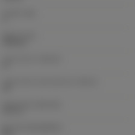
주 여유각
(AN)
0 °
품목 무게
(WT)
0.0262 kg
인서트 시트 크기
(SSC_M)
19
인서트 시트 크기 코드 인치식 보기
(SSC_N)
3/4
Release date
(ValFrom20)
92. 11. 2.
출시 팩 ID
(RELEASEPACK)
92.3