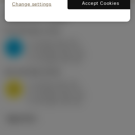
Accept Cookies
Change settings
시작값
(KAPR
95 deg
)
P2.1.Z.AN
,
경도: 175 HB
a
10 mm (2.4 - 13)
p
P
f
0.8 mm/r (0.5 - 1.1)
n
h
0.8 mm/r (0.5 - 1.1)
ex
v
75 m/min (95 - 60)
c
M1.0.Z.AQ
,
경도: 200 HB
a
10 mm (2.4 - 13)
p
M
f
0.8 mm/r (0.5 - 1.1)
n
h
0.8 mm/r (0.5 - 1.1)
ex
v
65 m/min (90 - 50)
c
기술 이미지