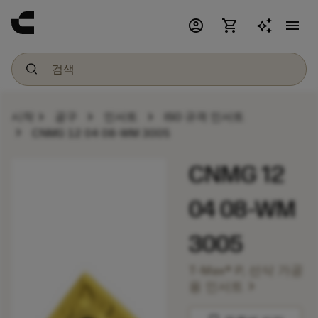
account_circle
shopping_cart
menu
chevron_right
chevron_right
chevron_right
시작
공구
인서트
ISO 규격 인서트
chevron_right
CNMG 12 04 08-WM 3005
CNMG 12
04 08-WM
3005
T-Max® P, 선삭 가공
chevron_right
용 인서트