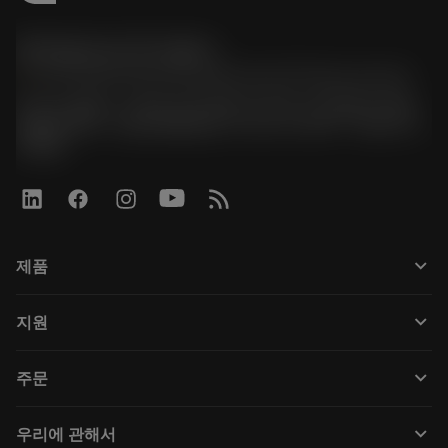
한국샌드빅 주식회사
phone
070-4784-4014 (Provide Korean/Chinese service)
경기도 광명시 소하로 190, B동 1317호, 1318호(소하동,
광명G타워) / 사업자등록번호: 116-81-15957 / 대표이사:
박준형
keyboard_arrow_down
제품
Tüm araçlar
keyboard_arrow_down
지원
Tüm yazılımlar
Müşteri hizmetleri
Geri Dönüşüm
keyboard_arrow_down
주문
Distribütörler ve uzmanlar
Rekondisyonlama
Nasıl satın alınır
Kılavuzlar ve eğitimler
Tailor Made
keyboard_arrow_down
우리에 관해서
Sipariş
Hesap makineleri ve uygulamalar