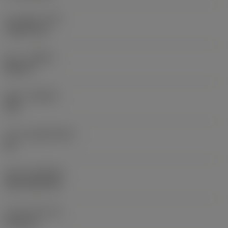
코너 반경
(RE)
1.5875 mm
승수
(HAND)
Neutral
재종
(GRADE)
235
모재
(SUBSTRATE)
HC
코팅
(COATING)
CVD TiCN+TiN
인서트 두께
(S)
6.35 mm