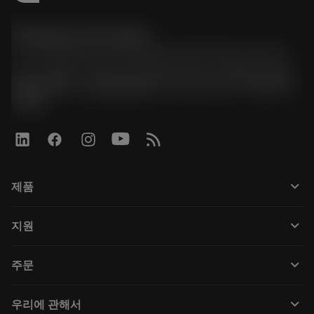
한국샌드빅 주식회사
phone
070-4784-4014 (Provide Korean/Chinese service)
경기도 광명시 소하로 190, B동 1317호, 1318호(소하동,
광명G타워) / 사업자등록번호: 116-81-15957 / 대표이사:
박준형
keyboard_arrow_down
제품
Tüm araçlar
keyboard_arrow_down
지원
Tüm yazılımlar
Müşteri hizmetleri
Geri Dönüşüm
keyboard_arrow_down
주문
Distribütörler ve uzmanlar
Rekondisyonlama
Nasıl satın alınır
Kılavuzlar ve eğitimler
Tailor Made
keyboard_arrow_down
우리에 관해서
Sipariş
Hesap makineleri ve uygulamalar