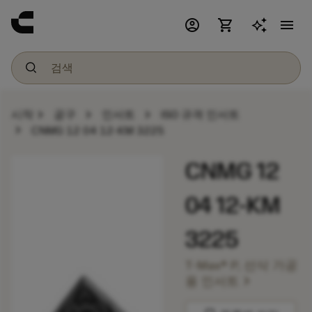
account_circle
shopping_cart
menu
chevron_right
chevron_right
chevron_right
시작
공구
인서트
ISO 규격 인서트
chevron_right
CNMG 12 04 12-KM 3225
CNMG 12
04 12-KM
3225
T-Max® P, 선삭 가공
chevron_right
용 인서트