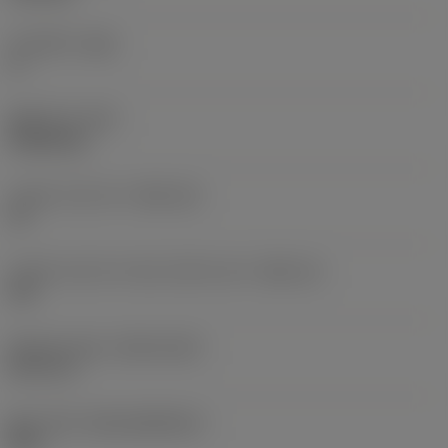
주 여유각
(AN)
0 °
품목 무게
(WT)
0.0262 kg
인서트 시트 크기
(SSC_M)
19
인서트 시트 크기 코드 인치식 보기
(SSC_N)
3/4
Release date
(ValFrom20)
92. 11. 2.
출시 팩 ID
(RELEASEPACK)
92.3