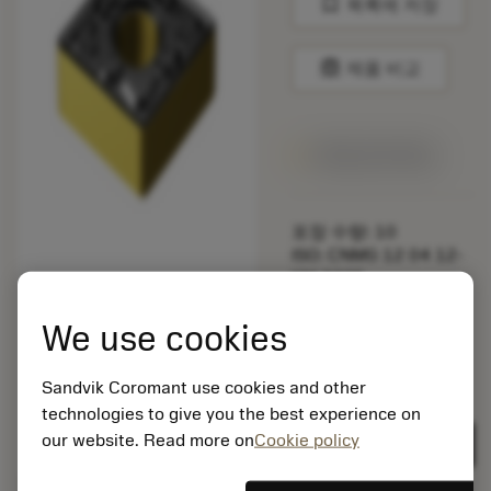
bookmark
목록에 저장
balance
제품 비교
1주일 안에 제공
포장 수량: 10
ISO: CNMG 12 04 12-
KM 3225
소재 Id: 5725824
We use cookies
EAN: 10621144
ANSI: CNMM 644-HR
235
Sandvik Coromant use cookies and other
technologies to give you the best experience on
제네릭
deployed_code
3D 모델 표시
remove
add
표현
shopping_cart
our website. Read more on
Cookie policy
카트에