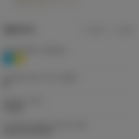
제품 데이터
미터식
인치식
재질 분류 레벨 1
(TMC1ISO)
P
M
칩 브레이커 제조사 기호
(CBMD)
HR
공정 유형
(CTPT)
roughing
인서트 장착 스타일 코드(미터식)
(IFS)
Cylindrical fixing hole