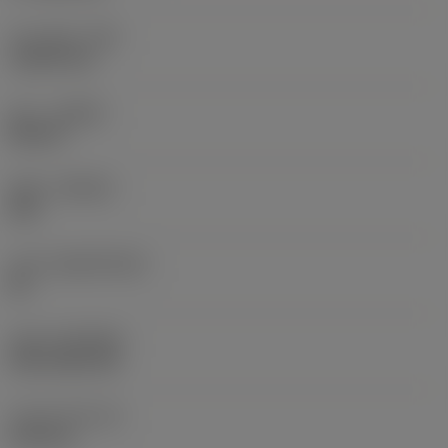
코너 반경
(RE)
1.5875 mm
승수
(HAND)
Neutral
재종
(GRADE)
235
모재
(SUBSTRATE)
HC
코팅
(COATING)
CVD TiCN+TiN
인서트 두께
(S)
6.35 mm