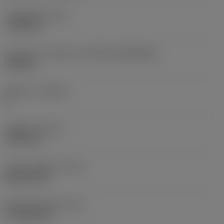
고정 홀 직경
(D1)
7.925 mm
인서트 크기 및 모양
(CUTINT_SIZESHAPE)
CN1906
절삭날 수
(CEDC)
2
내접원 직경
(IC)
19.05 mm
인서트 모양 코드
(SC)
Rhombic 80
절삭날 유효 길이
(LE)
17.7439 mm