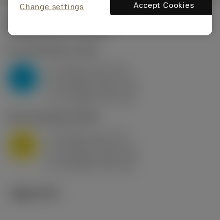
Accept Cookies
Change settings
시작값
(KAPR
95 deg
)
P2.1.Z.AN
,
경도: 175 HB
a
10 mm (2.4 - 13)
p
P
f
0.8 mm/r (0.5 - 1.1)
n
h
0.8 mm/r (0.5 - 1.1)
ex
v
75 m/min (95 - 60)
c
M1.0.Z.AQ
,
경도: 200 HB
a
10 mm (2.4 - 13)
p
M
f
0.8 mm/r (0.5 - 1.1)
n
h
0.8 mm/r (0.5 - 1.1)
ex
v
65 m/min (90 - 50)
c
기술 이미지