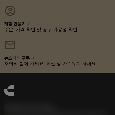
account_circle
chevron_right
계정 만들기
주문, 가격 확인 및 공구 가용성 확인
mail
chevron_right
뉴스레터 구독
저희와 함께 하세요. 최신 정보로 유지 하세요.
한국샌드빅 주식회사
phone
070-4784-4014 (Provide Korean/Chinese service)