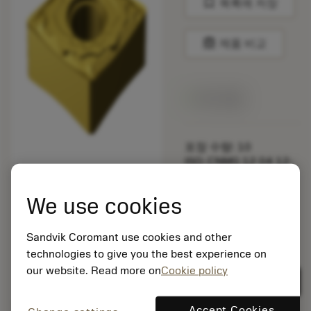
bookmark
목록에 저장
balance
제품 비교
재고 있음
포장 수량: 10
ISO: CNMG 12 04 12-
SF S05F
소재 Id: 5891391
We use cookies
EAN: 25891391
ANSI: CNMG 433-SF
Sandvik Coromant use cookies and other
S05F
technologies to give you the best experience on
제네릭
deployed_code
our website. Read more on
Cookie policy
3D 모델 표시
remove
add
표현
shopping_cart
카트에
Accept Cookies