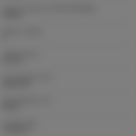
인서트 크기 및 모양
(CUTINT_SIZESHAPE)
CN1204
절삭날 수
(CEDC)
4
내접원 직경
(IC)
12.7 mm
인서트 모양 코드
(SC)
Rhombic 80
절삭날 유효 길이
(LE)
8.5 mm
코너 반경
(RE)
1.1906 mm