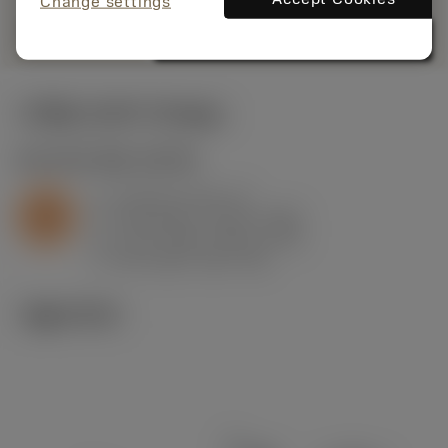
Change settings
remove
add
shopping_cart
카트에 추가
시작값
(KAPR
95 deg
)
S2.0.Z.AG
,
경도: 350 HB
a
0.8 mm (0.4 - 2)
p
S
f
0.18 mm/r (0.13 - 0.32)
n
h
0.17 mm/r (0.12 - 0.3)
ex
v
80 m/min (85 - 60)
c
기술 이미지