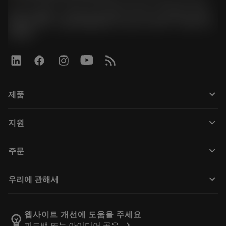
경기도 광명시 소하로 190, B동 1317호, 1318호(소하동,
광명G타워) / 사업자등록번호: 116-81-15957 / 대표이사:
박준형
keyboard_arrow_down
제품
All tools
keyboard_arrow_down
지원
All software
Customer service
재활용
keyboard_arrow_down
주문
Distributors and specialists
재처리
How to buy
Guides and tutorials
Tailor Made
keyboard_arrow_down
우리에 관해서
Order
Calculators and apps
About Sandvik Coromant
Return
Catalogues and handbooks
Manufacturing wellness
Track your order
웹사이트 개선에 도움을 주세요
emoji_objects
chevron_right