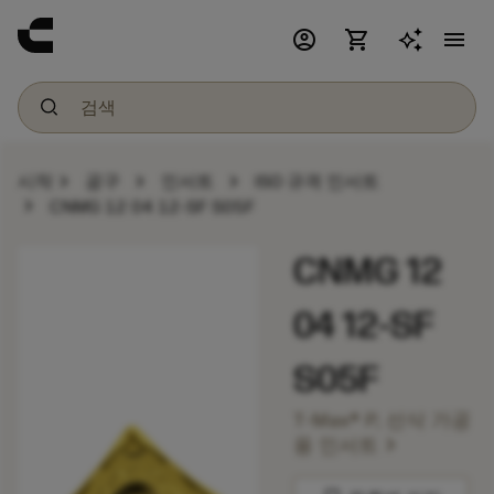
account_circle
shopping_cart
menu
chevron_right
chevron_right
chevron_right
시작
공구
인서트
ISO 규격 인서트
chevron_right
CNMG 12 04 12-SF S05F
CNMG 12
04 12-SF
S05F
T-Max® P, 선삭 가공
chevron_right
용 인서트