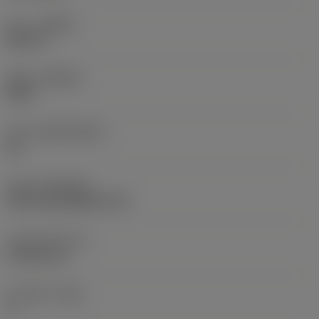
승수
(HAND)
Neutral
재종
(GRADE)
S05F
모재
(SUBSTRATE)
HC
코팅
(COATING)
CVD TiCrN+Al2O3+TiN
인서트 두께
(S)
4.7625 mm
주 여유각
(AN)
0 °