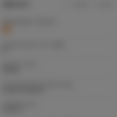
제품 데이터
미터식
인치식
재질 분류 레벨 1
(TMC1ISO)
S
칩 브레이커 제조사 기호
(CBMD)
SF
공정 유형
(CTPT)
finishing
인서트 장착 스타일 코드(미터식)
(IFS)
Cylindrical fixing hole
고정 홀 직경
(D1)
5.156 mm