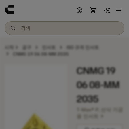
account_circle
shopping_cart
menu
chevron_right
chevron_right
chevron_right
시작
공구
인서트
ISO 규격 인서트
chevron_right
CNMG 19 06 08-MM 2035
CNMG 19
06 08-MM
2035
T-Max® P, 선삭 가공
chevron_right
용 인서트