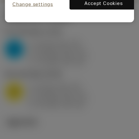
Accept Cookies
Change settings
시작값
(KAPR
95 deg
)
P2.1.Z.AN
,
경도: 175 HB
a
10 mm (2.4 - 13)
p
P
f
0.8 mm/r (0.5 - 1.1)
n
h
0.8 mm/r (0.5 - 1.1)
ex
v
75 m/min (95 - 60)
c
M1.0.Z.AQ
,
경도: 200 HB
a
10 mm (2.4 - 13)
p
M
f
0.8 mm/r (0.5 - 1.1)
n
h
0.8 mm/r (0.5 - 1.1)
ex
v
65 m/min (90 - 50)
c
기술 이미지