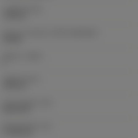
고정 홀 직경
(D1)
7.925 mm
인서트 크기 및 모양
(CUTINT_SIZESHAPE)
CN1906
절삭날 수
(CEDC)
2
내접원 직경
(IC)
19.05 mm
인서트 모양 코드
(SC)
Rhombic 80
절삭날 유효 길이
(LE)
17.7439 mm