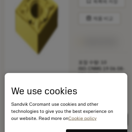
bookmark
목록에 저장
balance
제품 비교
1주일 안에 제공
포장 수량: 10
ISO: CNMG 19 06 08-
MM 2035
소재 Id: 5725824
We use cookies
EAN: 10621144
ANSI: CNMM 644-HR
235
Sandvik Coromant use cookies and other
technologies to give you the best experience on
제네릭
deployed_code
3D 모델 표시
remove
add
표현
shopping_cart
our website. Read more on
Cookie policy
카트에