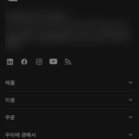
한국샌드빅 주식회사
phone
070-4784-4014 (Provide Korean/Chinese service)
경기도 광명시 소하로 190, B동 1317호, 1318호(소하동,
광명G타워) / 사업자등록번호: 116-81-15957 / 대표이사:
박준형
keyboard_arrow_down
제품
Tüm araçlar
keyboard_arrow_down
지원
Tüm yazılımlar
Müşteri hizmetleri
Geri Dönüşüm
keyboard_arrow_down
주문
Distribütörler ve uzmanlar
Rekondisyonlama
Nasıl satın alınır
Kılavuzlar ve eğitimler
Tailor Made
keyboard_arrow_down
우리에 관해서
Sipariş
Hesap makineleri ve uygulamalar