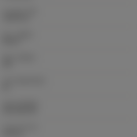
코너 반경
(RE)
1.5875 mm
승수
(HAND)
Neutral
재종
(GRADE)
235
모재
(SUBSTRATE)
HC
코팅
(COATING)
CVD TiCN+TiN
인서트 두께
(S)
6.35 mm