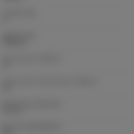
주 여유각
(AN)
0 °
품목 무게
(WT)
0.0262 kg
인서트 시트 크기
(SSC_M)
19
인서트 시트 크기 코드 인치식 보기
(SSC_N)
3/4
Release date
(ValFrom20)
92. 11. 2.
출시 팩 ID
(RELEASEPACK)
92.3