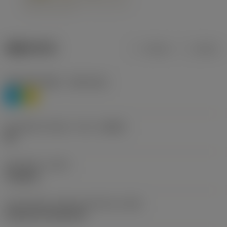
제품 데이터
미터식
인치식
재질 분류 레벨 1
(TMC1ISO)
P
M
칩 브레이커 제조사 기호
(CBMD)
HR
공정 유형
(CTPT)
roughing
인서트 장착 스타일 코드(미터식)
(IFS)
Cylindrical fixing hole