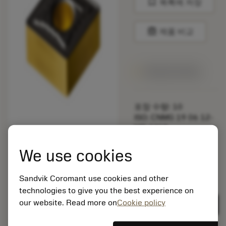
bookmark
목록에 저장
balance
제품 비교
1주일 안에 제공
포장 수량: 10
ISO: CNMG 19 06 12-
MR 4415
소재 Id: 5725824
We use cookies
EAN: 10621144
ANSI: CNMM 644-HR
235
Sandvik Coromant use cookies and other
technologies to give you the best experience on
제네릭
deployed_code
3D 모델 표시
remove
add
표현
shopping_cart
our website. Read more on
Cookie policy
카트에