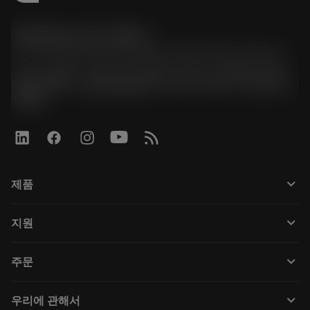
한국샌드빅 주식회사
phone
070-4784-4014 (Provide Korean/Chinese service)
경기도 광명시 소하로 190, B동 1317호, 1318호(소하동,
광명G타워) / 사업자등록번호: 116-81-15957 / 대표이사:
박준형
keyboard_arrow_down
제품
Tüm araçlar
keyboard_arrow_down
지원
Tüm yazılımlar
Müşteri hizmetleri
Geri Dönüşüm
keyboard_arrow_down
주문
Distribütörler ve uzmanlar
Rekondisyonlama
Nasıl satın alınır
Kılavuzlar ve eğitimler
Tailor Made
keyboard_arrow_down
우리에 관해서
Sipariş
Hesap makineleri ve uygulamalar