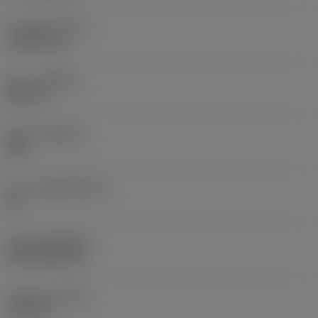
코너 반경
(RE)
1.5875 mm
승수
(HAND)
Neutral
재종
(GRADE)
235
모재
(SUBSTRATE)
HC
코팅
(COATING)
CVD TiCN+TiN
인서트 두께
(S)
6.35 mm