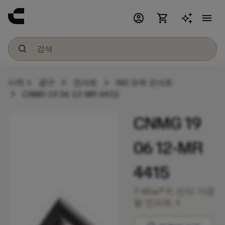
account_circle
shopping_cart
menu
chevron_right
chevron_right
chevron_right
시작
공구
인서트
ISO 규격 인서트
chevron_right
CNMG 19 06 12-MR 4415
CNMG 19
06 12-MR
4415
T-Max® P, 선삭 가공
chevron_right
용 인서트