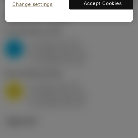
Accept Cookies
Change settings
시작값
(KAPR
95 deg
)
P2.1.Z.AN
,
경도: 175 HB
a
10 mm (2.4 - 13)
p
P
f
0.8 mm/r (0.5 - 1.1)
n
h
0.8 mm/r (0.5 - 1.1)
ex
v
75 m/min (95 - 60)
c
M1.0.Z.AQ
,
경도: 200 HB
a
10 mm (2.4 - 13)
p
M
f
0.8 mm/r (0.5 - 1.1)
n
h
0.8 mm/r (0.5 - 1.1)
ex
v
65 m/min (90 - 50)
c
기술 이미지