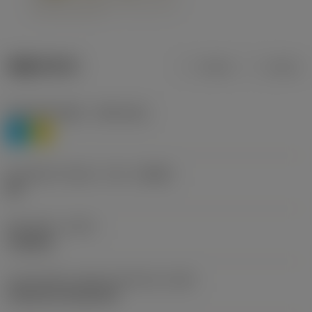
제품 데이터
미터식
인치식
재질 분류 레벨 1
(TMC1ISO)
P
M
칩 브레이커 제조사 기호
(CBMD)
HR
공정 유형
(CTPT)
roughing
인서트 장착 스타일 코드(미터식)
(IFS)
Cylindrical fixing hole