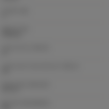
주 여유각
(AN)
0 °
품목 무게
(WT)
0.0262 kg
인서트 시트 크기
(SSC_M)
19
인서트 시트 크기 코드 인치식 보기
(SSC_N)
3/4
Release date
(ValFrom20)
92. 11. 2.
출시 팩 ID
(RELEASEPACK)
92.3