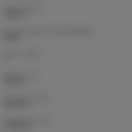
고정 홀 직경
(D1)
7.925 mm
인서트 크기 및 모양
(CUTINT_SIZESHAPE)
CN1906
절삭날 수
(CEDC)
2
내접원 직경
(IC)
19.05 mm
인서트 모양 코드
(SC)
Rhombic 80
절삭날 유효 길이
(LE)
17.7439 mm