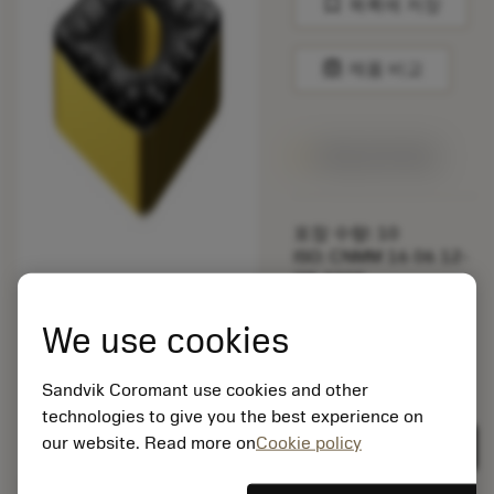
bookmark
목록에 저장
balance
제품 비교
1주일 안에 제공
포장 수량: 10
ISO: CNMM 16 06 12-
QR 4305
소재 Id: 5725824
We use cookies
EAN: 10621144
ANSI: CNMM 644-HR
235
Sandvik Coromant use cookies and other
technologies to give you the best experience on
제네릭
deployed_code
3D 모델 표시
remove
add
표현
shopping_cart
our website. Read more on
Cookie policy
카트에