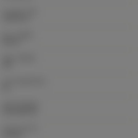
코너 반경
(RE)
1.5875 mm
승수
(HAND)
Neutral
재종
(GRADE)
235
모재
(SUBSTRATE)
HC
코팅
(COATING)
CVD TiCN+TiN
인서트 두께
(S)
6.35 mm