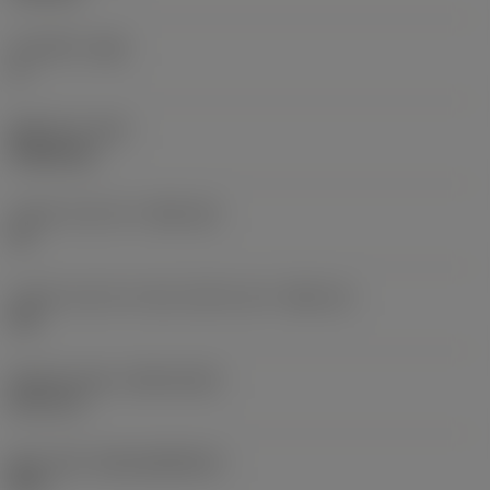
주 여유각
(AN)
0 °
품목 무게
(WT)
0.0262 kg
인서트 시트 크기
(SSC_M)
19
인서트 시트 크기 코드 인치식 보기
(SSC_N)
3/4
Release date
(ValFrom20)
92. 11. 2.
출시 팩 ID
(RELEASEPACK)
92.3