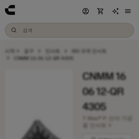
account_circle
shopping_cart
menu
chevron_right
chevron_right
chevron_right
시작
공구
인서트
ISO 규격 인서트
chevron_right
CNMM 16 06 12-QR 4305
CNMM 16
06 12-QR
4305
T-Max® P, 선삭 가공
chevron_right
용 인서트