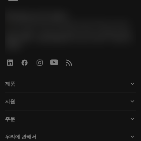
한국샌드빅 주식회사
phone
070-4784-4014 (Provide Korean/Chinese service)
경기도 광명시 소하로 190, B동 1317호, 1318호(소하동,
광명G타워) / 사업자등록번호: 116-81-15957 / 대표이사:
박준형
keyboard_arrow_down
제품
Tüm araçlar
keyboard_arrow_down
지원
Tüm yazılımlar
Müşteri hizmetleri
Geri Dönüşüm
keyboard_arrow_down
주문
Distribütörler ve uzmanlar
Rekondisyonlama
Nasıl satın alınır
Kılavuzlar ve eğitimler
Tailor Made
keyboard_arrow_down
우리에 관해서
Sipariş
Hesap makineleri ve uygulamalar