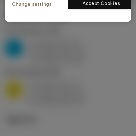
Accept Cookies
Change settings
시작값
(KAPR
95 deg
)
P2.1.Z.AN
,
경도: 175 HB
a
10 mm (2.4 - 13)
p
P
f
0.8 mm/r (0.5 - 1.1)
n
h
0.8 mm/r (0.5 - 1.1)
ex
v
75 m/min (95 - 60)
c
M1.0.Z.AQ
,
경도: 200 HB
a
10 mm (2.4 - 13)
p
M
f
0.8 mm/r (0.5 - 1.1)
n
h
0.8 mm/r (0.5 - 1.1)
ex
v
65 m/min (90 - 50)
c
기술 이미지