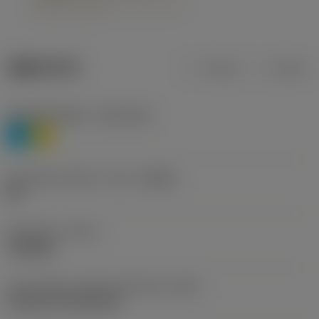
제품 데이터
미터식
인치식
재질 분류 레벨 1
(TMC1ISO)
P
M
칩 브레이커 제조사 기호
(CBMD)
HR
공정 유형
(CTPT)
roughing
인서트 장착 스타일 코드(미터식)
(IFS)
Cylindrical fixing hole