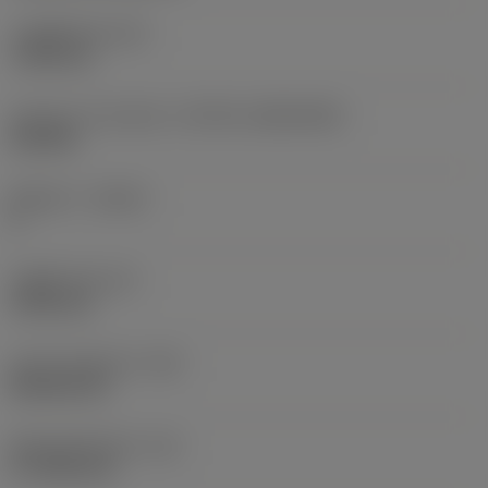
고정 홀 직경
(D1)
7.925 mm
인서트 크기 및 모양
(CUTINT_SIZESHAPE)
CN1906
절삭날 수
(CEDC)
2
내접원 직경
(IC)
19.05 mm
인서트 모양 코드
(SC)
Rhombic 80
절삭날 유효 길이
(LE)
17.7439 mm