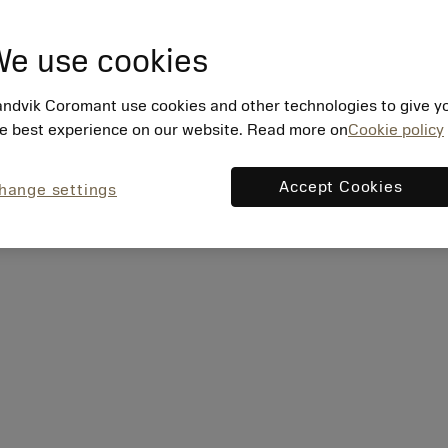
e use cookies
ndvik Coromant use cookies and other technologies to give y
e best experience on our website. Read more on
Cookie policy
Accept Cookies
hange settings