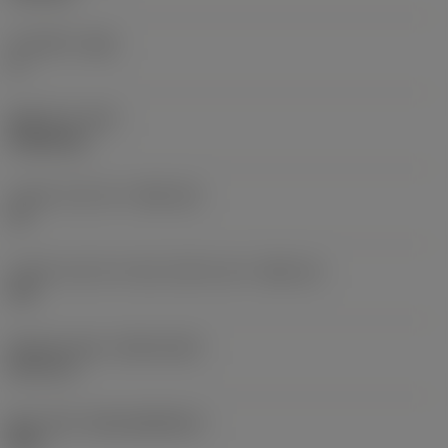
주 여유각
(AN)
0 °
품목 무게
(WT)
0.0262 kg
인서트 시트 크기
(SSC_M)
19
인서트 시트 크기 코드 인치식 보기
(SSC_N)
3/4
Release date
(ValFrom20)
92. 11. 2.
출시 팩 ID
(RELEASEPACK)
92.3