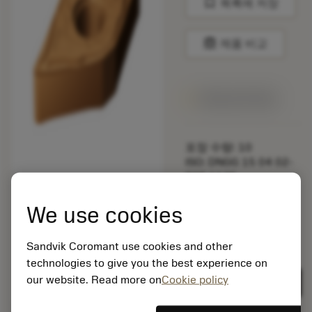
bookmark
목록에 저장
balance
제품 비교
1주일 안에 제공
포장 수량: 10
ISO: DNGG 15 04 02-
SGF 1125
소재 Id: 5725824
We use cookies
EAN: 10621144
ANSI: CNMM 644-HR
235
Sandvik Coromant use cookies and other
technologies to give you the best experience on
제네릭
deployed_code
3D 모델 표시
remove
add
표현
shopping_cart
our website. Read more on
Cookie policy
카트에