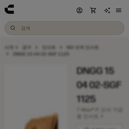
account_circle
shopping_cart
menu
chevron_right
chevron_right
chevron_right
시작
공구
인서트
ISO 규격 인서트
chevron_right
DNGG 15 04 02-SGF 1125
DNGG 15
04 02-SGF
1125
T-Max® P, 선삭 가공
chevron_right
용 인서트