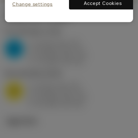
Accept Cookies
Change settings
시작값
(KAPR
95 deg
)
P2.1.Z.AN
,
경도: 175 HB
a
10 mm (2.4 - 13)
p
P
f
0.8 mm/r (0.5 - 1.1)
n
h
0.8 mm/r (0.5 - 1.1)
ex
v
75 m/min (95 - 60)
c
M1.0.Z.AQ
,
경도: 200 HB
a
10 mm (2.4 - 13)
p
M
f
0.8 mm/r (0.5 - 1.1)
n
h
0.8 mm/r (0.5 - 1.1)
ex
v
65 m/min (90 - 50)
c
기술 이미지