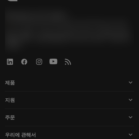
한국샌드빅 주식회사
phone
070-4784-4014 (Provide Korean/Chinese service)
경기도 광명시 소하로 190, B동 1317호, 1318호(소하동,
광명G타워) / 사업자등록번호: 116-81-15957 / 대표이사:
박준형
keyboard_arrow_down
제품
Tüm araçlar
keyboard_arrow_down
지원
Tüm yazılımlar
Müşteri hizmetleri
Geri Dönüşüm
keyboard_arrow_down
주문
Distribütörler ve uzmanlar
Rekondisyonlama
Nasıl satın alınır
Kılavuzlar ve eğitimler
Tailor Made
keyboard_arrow_down
우리에 관해서
Sipariş
Hesap makineleri ve uygulamalar