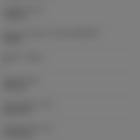
고정 홀 직경
(D1)
7.925 mm
인서트 크기 및 모양
(CUTINT_SIZESHAPE)
CN1906
절삭날 수
(CEDC)
2
내접원 직경
(IC)
19.05 mm
인서트 모양 코드
(SC)
Rhombic 80
절삭날 유효 길이
(LE)
17.7439 mm