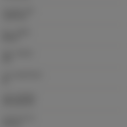
코너 반경
(RE)
1.5875 mm
승수
(HAND)
Neutral
재종
(GRADE)
235
모재
(SUBSTRATE)
HC
코팅
(COATING)
CVD TiCN+TiN
인서트 두께
(S)
6.35 mm