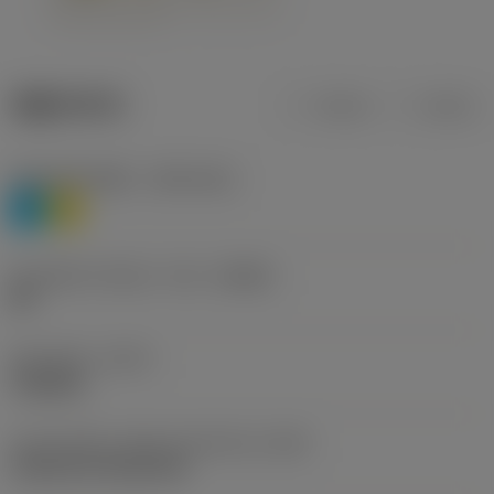
제품 데이터
미터식
인치식
재질 분류 레벨 1
(TMC1ISO)
P
M
칩 브레이커 제조사 기호
(CBMD)
HR
공정 유형
(CTPT)
roughing
인서트 장착 스타일 코드(미터식)
(IFS)
Cylindrical fixing hole