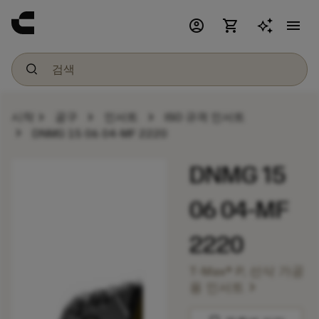
account_circle
shopping_cart
menu
chevron_right
chevron_right
chevron_right
시작
공구
인서트
ISO 규격 인서트
chevron_right
DNMG 15 06 04-MF 2220
DNMG 15
06 04-MF
2220
T-Max® P, 선삭 가공
chevron_right
용 인서트