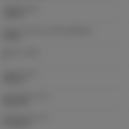
고정 홀 직경
(D1)
7.925 mm
인서트 크기 및 모양
(CUTINT_SIZESHAPE)
CN1906
절삭날 수
(CEDC)
2
내접원 직경
(IC)
19.05 mm
인서트 모양 코드
(SC)
Rhombic 80
절삭날 유효 길이
(LE)
17.7439 mm