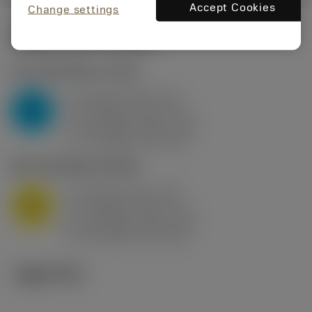
Accept Cookies
Change settings
시작값
(KAPR
95 deg
)
P2.1.Z.AN
,
경도: 175 HB
a
10 mm (2.4 - 13)
p
P
f
0.8 mm/r (0.5 - 1.1)
n
h
0.8 mm/r (0.5 - 1.1)
ex
v
75 m/min (95 - 60)
c
M1.0.Z.AQ
,
경도: 200 HB
a
10 mm (2.4 - 13)
p
M
f
0.8 mm/r (0.5 - 1.1)
n
h
0.8 mm/r (0.5 - 1.1)
ex
v
65 m/min (90 - 50)
c
기술 이미지