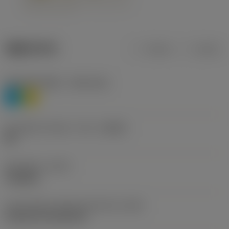
제품 데이터
미터식
인치식
재질 분류 레벨 1
(TMC1ISO)
P
M
칩 브레이커 제조사 기호
(CBMD)
HR
공정 유형
(CTPT)
roughing
인서트 장착 스타일 코드(미터식)
(IFS)
Cylindrical fixing hole