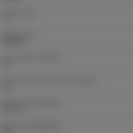
주 여유각
(AN)
0 °
품목 무게
(WT)
0.0262 kg
인서트 시트 크기
(SSC_M)
19
인서트 시트 크기 코드 인치식 보기
(SSC_N)
3/4
Release date
(ValFrom20)
92. 11. 2.
출시 팩 ID
(RELEASEPACK)
92.3