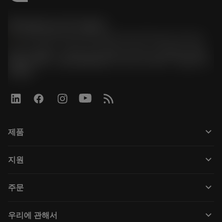
한국샌드빅 주식회사
phone
070-4784-4014 (Provide Korean/Chinese service)
경기도 광명시 소하로 190, B동 1317호, 1318호(소하동,
광명G타워) / 사업자등록번호: 116-81-15957 / 대표이사:
박준형
keyboard_arrow_down
제품
Tüm araçlar
keyboard_arrow_down
지원
Tüm yazılımlar
Müşteri hizmetleri
Geri Dönüşüm
keyboard_arrow_down
주문
Distribütörler ve uzmanlar
Rekondisyonlama
Nasıl satın alınır
Kılavuzlar ve eğitimler
Tailor Made
keyboard_arrow_down
우리에 관해서
Sipariş
Hesap makineleri ve uygulamalar