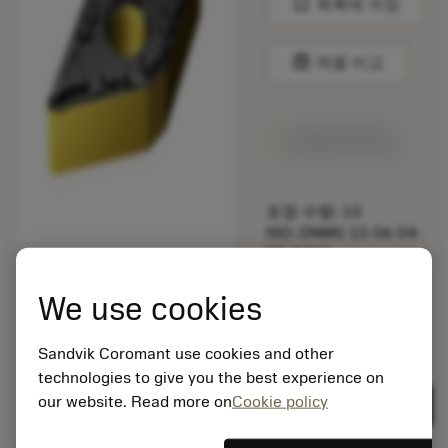
bookmark
목록에 저장
balance
제품 비교
1주일 안에 제공
포장 수량: 10
ISO: DNMG 15 06 04-
MF 2220
소재 Id: 5725824
We use cookies
EAN: 10621144
ANSI: CNMM 644-HR
235
Sandvik Coromant use cookies and other
technologies to give you the best experience on
제네릭
deployed_code
3D 모델 표시
remove
add
표현
shopping_cart
our website. Read more on
Cookie policy
카트에