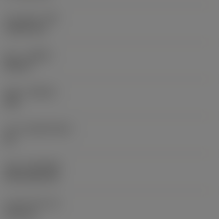
코너 반경
(RE)
1.5875 mm
승수
(HAND)
Neutral
재종
(GRADE)
235
모재
(SUBSTRATE)
HC
코팅
(COATING)
CVD TiCN+TiN
인서트 두께
(S)
6.35 mm