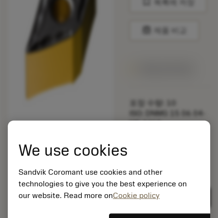
bookmark
목록에 저장
balance
제품 비교
1주일 안에 제공
포장 수량: 10
ISO: DNMG 15 06 04-
MF 4415
소재 Id: 5725824
We use cookies
EAN: 10621144
ANSI: CNMM 644-HR
235
Sandvik Coromant use cookies and other
technologies to give you the best experience on
제네릭
deployed_code
3D 모델 표시
remove
add
표현
shopping_cart
our website. Read more on
Cookie policy
카트에