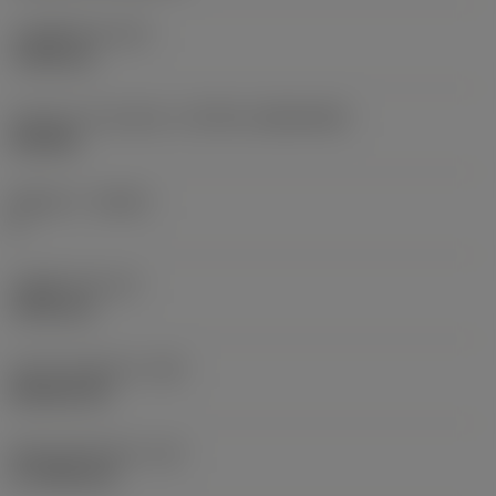
고정 홀 직경
(D1)
7.925 mm
인서트 크기 및 모양
(CUTINT_SIZESHAPE)
CN1906
절삭날 수
(CEDC)
2
내접원 직경
(IC)
19.05 mm
인서트 모양 코드
(SC)
Rhombic 80
절삭날 유효 길이
(LE)
17.7439 mm