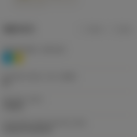
제품 데이터
미터식
인치식
재질 분류 레벨 1
(TMC1ISO)
P
M
칩 브레이커 제조사 기호
(CBMD)
HR
공정 유형
(CTPT)
roughing
인서트 장착 스타일 코드(미터식)
(IFS)
Cylindrical fixing hole