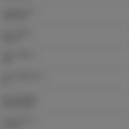
코너 반경
(RE)
1.5875 mm
승수
(HAND)
Neutral
재종
(GRADE)
235
모재
(SUBSTRATE)
HC
코팅
(COATING)
CVD TiCN+TiN
인서트 두께
(S)
6.35 mm