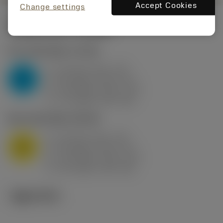
Accept Cookies
Change settings
시작값
(KAPR
95 deg
)
P2.1.Z.AN
,
경도: 175 HB
a
10 mm (2.4 - 13)
p
P
f
0.8 mm/r (0.5 - 1.1)
n
h
0.8 mm/r (0.5 - 1.1)
ex
v
75 m/min (95 - 60)
c
M1.0.Z.AQ
,
경도: 200 HB
a
10 mm (2.4 - 13)
p
M
f
0.8 mm/r (0.5 - 1.1)
n
h
0.8 mm/r (0.5 - 1.1)
ex
v
65 m/min (90 - 50)
c
기술 이미지