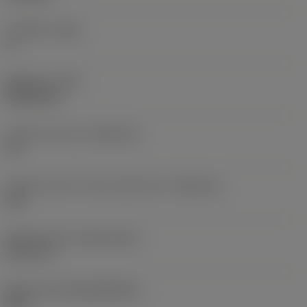
주 여유각
(AN)
0 °
품목 무게
(WT)
0.0262 kg
인서트 시트 크기
(SSC_M)
19
인서트 시트 크기 코드 인치식 보기
(SSC_N)
3/4
Release date
(ValFrom20)
92. 11. 2.
출시 팩 ID
(RELEASEPACK)
92.3