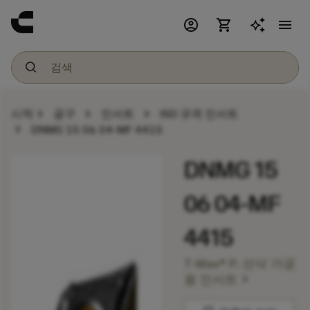
account_circle
shopping_cart
menu
chevron_right
chevron_right
chevron_right
시작
공구
인서트
ISO 규격 인서트
chevron_right
DNMG 15 06 04-MF 4415
DNMG 15
06 04-MF
4415
T-Max® P, 선삭 가공
chevron_right
용 인서트