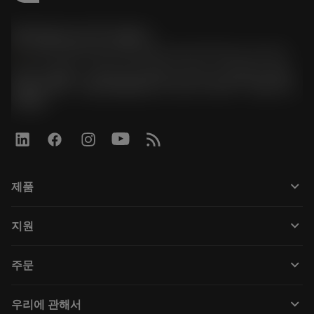
한국샌드빅 주식회사
phone
070-4784-4014 (Provide Korean/Chinese service)
경기도 광명시 소하로 190, B동 1317호, 1318호(소하동,
광명G타워) / 사업자등록번호: 116-81-15957 / 대표이사:
박준형
keyboard_arrow_down
제품
Tüm araçlar
keyboard_arrow_down
지원
Tüm yazılımlar
Müşteri hizmetleri
Geri Dönüşüm
keyboard_arrow_down
주문
Distribütörler ve uzmanlar
Rekondisyonlama
Nasıl satın alınır
Kılavuzlar ve eğitimler
Tailor Made
keyboard_arrow_down
우리에 관해서
Sipariş
Hesap makineleri ve uygulamalar