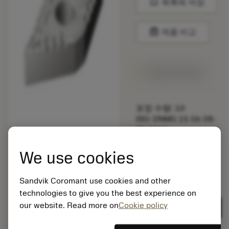
bookmark
목록에 저장
balance
제품 비교
1주일 안에 제공
포장 수량: 10
ISO: DNMG 15 06 08-
PF 5015
소재 Id: 5725824
We use cookies
EAN: 10621144
ANSI: CNMM 644-HR
235
Sandvik Coromant use cookies and other
technologies to give you the best experience on
제네릭
deployed_code
3D 모델 표시
remove
add
표현
shopping_cart
our website. Read more on
Cookie policy
카트에