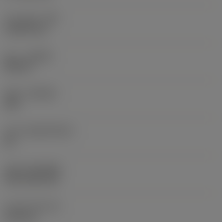
코너 반경
(RE)
1.5875 mm
승수
(HAND)
Neutral
재종
(GRADE)
235
모재
(SUBSTRATE)
HC
코팅
(COATING)
CVD TiCN+TiN
인서트 두께
(S)
6.35 mm