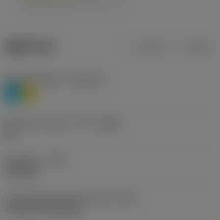
제품 데이터
미터식
인치식
재질 분류 레벨 1
(TMC1ISO)
P
M
칩 브레이커 제조사 기호
(CBMD)
HR
공정 유형
(CTPT)
roughing
인서트 장착 스타일 코드(미터식)
(IFS)
Cylindrical fixing hole