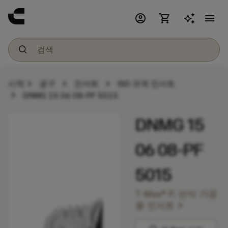
account_circle
shopping_cart
menu
chevron_right
chevron_right
chevron_right
시작
공구
인서트
ISO 규격 인서트
chevron_right
DNMG 15 06 08-PF 5015
DNMG 15
06 08-PF
5015
T-Max® P, 선삭 가공
chevron_right
용 인서트