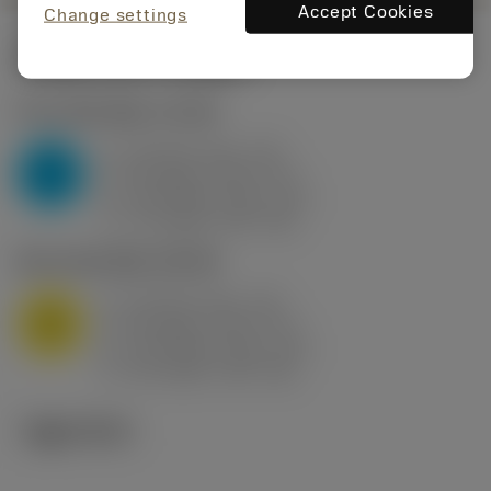
Accept Cookies
Change settings
시작값
(KAPR
95 deg
)
P2.1.Z.AN
,
경도: 175 HB
a
10 mm (2.4 - 13)
p
P
f
0.8 mm/r (0.5 - 1.1)
n
h
0.8 mm/r (0.5 - 1.1)
ex
v
75 m/min (95 - 60)
c
M1.0.Z.AQ
,
경도: 200 HB
a
10 mm (2.4 - 13)
p
M
f
0.8 mm/r (0.5 - 1.1)
n
h
0.8 mm/r (0.5 - 1.1)
ex
v
65 m/min (90 - 50)
c
기술 이미지