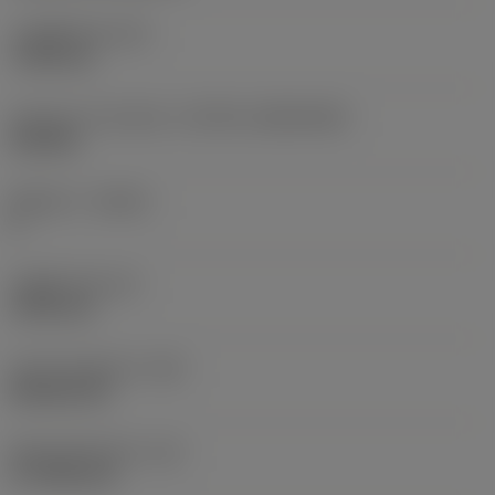
고정 홀 직경
(D1)
7.925 mm
인서트 크기 및 모양
(CUTINT_SIZESHAPE)
CN1906
절삭날 수
(CEDC)
2
내접원 직경
(IC)
19.05 mm
인서트 모양 코드
(SC)
Rhombic 80
절삭날 유효 길이
(LE)
17.7439 mm