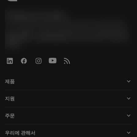
한국샌드빅 주식회사
phone
070-4784-4014 (Provide Korean/Chinese service)
경기도 광명시 소하로 190, B동 1317호, 1318호(소하동,
광명G타워) / 사업자등록번호: 116-81-15957 / 대표이사:
박준형
keyboard_arrow_down
제품
Tüm araçlar
keyboard_arrow_down
지원
Tüm yazılımlar
Müşteri hizmetleri
Geri Dönüşüm
keyboard_arrow_down
주문
Distribütörler ve uzmanlar
Rekondisyonlama
Nasıl satın alınır
Kılavuzlar ve eğitimler
Tailor Made
keyboard_arrow_down
우리에 관해서
Sipariş
Hesap makineleri ve uygulamalar