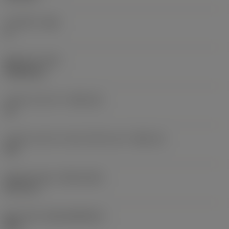
주 여유각
(AN)
0 °
품목 무게
(WT)
0.0262 kg
인서트 시트 크기
(SSC_M)
19
인서트 시트 크기 코드 인치식 보기
(SSC_N)
3/4
Release date
(ValFrom20)
92. 11. 2.
출시 팩 ID
(RELEASEPACK)
92.3