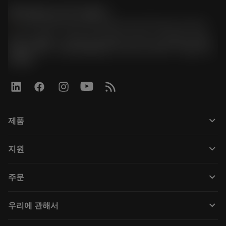
한국샌드빅 주식회사
phone
070-4784-4014 (Provide Korean/Chinese service)
경기도 광명시 소하로 190, B동 1317호, 1318호(소하동,
광명G타워) / 사업자등록번호: 116-81-15957 / 대표이사:
박준형
keyboard_arrow_down
제품
Tüm araçlar
keyboard_arrow_down
지원
Tüm yazılımlar
Müşteri hizmetleri
Geri Dönüşüm
keyboard_arrow_down
주문
Distribütörler ve uzmanlar
Rekondisyonlama
Nasıl satın alınır
Kılavuzlar ve eğitimler
Tailor Made
keyboard_arrow_down
우리에 관해서
Sipariş
Hesap makineleri ve uygulamalar
Sandvik Coromant hakkında
Geri dön