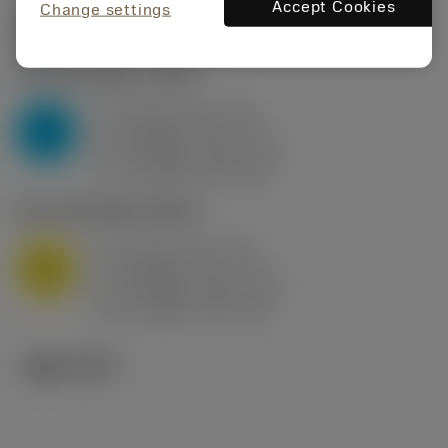
Accept Cookies
Change settings
시작값
(KAPR
95 deg
)
P2.1.Z.AN
,
경도: 175 HB
a
10 mm (2.4 - 13)
p
P
f
0.8 mm/r (0.5 - 1.1)
n
h
0.8 mm/r (0.5 - 1.1)
ex
v
75 m/min (95 - 60)
c
M1.0.Z.AQ
,
경도: 200 HB
a
10 mm (2.4 - 13)
p
M
f
0.8 mm/r (0.5 - 1.1)
n
h
0.8 mm/r (0.5 - 1.1)
ex
v
65 m/min (90 - 50)
c
기술 이미지