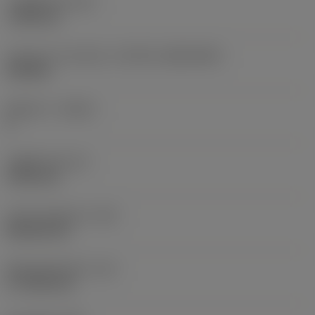
고정 홀 직경
(D1)
7.925 mm
인서트 크기 및 모양
(CUTINT_SIZESHAPE)
CN1906
절삭날 수
(CEDC)
2
내접원 직경
(IC)
19.05 mm
인서트 모양 코드
(SC)
Rhombic 80
절삭날 유효 길이
(LE)
17.7439 mm