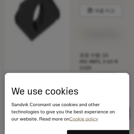
balance
제품 비교
1주일 안에 제공
포장 수량: 10
ISO: MATL 3 60-N
1105
소재 Id: 5725824
EAN: 10621144
We use cookies
ANSI: CNMM 644-HR
235
Sandvik Coromant use cookies and other
제네릭
deployed_code
3D 모델 표시
remove
add
표현
technologies to give you the best experience on
shopping_cart
카트에
our website. Read more on
Cookie policy