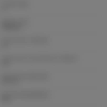
주 여유각
(AN)
0 °
품목 무게
(WT)
0.0262 kg
인서트 시트 크기
(SSC_M)
19
인서트 시트 크기 코드 인치식 보기
(SSC_N)
3/4
Release date
(ValFrom20)
92. 11. 2.
출시 팩 ID
(RELEASEPACK)
92.3