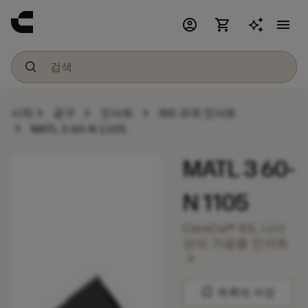
account_circle
shopping_cart
menu
chevron_right
chevron_right
chevron_right
시작
공구
인서트
ISO 규격 인서트
chevron_right
MATL 3 60-N 1105
MATL 3 60-
N 1105
CoroCut® XS, 나사
선삭 가공용 인서트
chevron_right
bookmark
목록에 저장