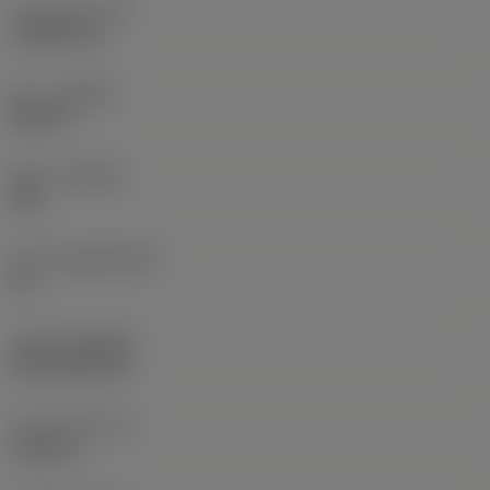
코너 반경
(RE)
1.5875 mm
승수
(HAND)
Neutral
재종
(GRADE)
235
모재
(SUBSTRATE)
HC
코팅
(COATING)
CVD TiCN+TiN
인서트 두께
(S)
6.35 mm