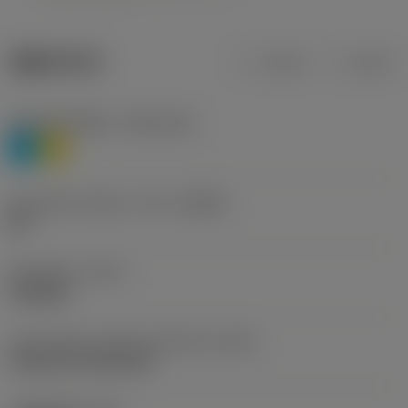
제품 데이터
미터식
인치식
재질 분류 레벨 1
(TMC1ISO)
P
M
칩 브레이커 제조사 기호
(CBMD)
HR
공정 유형
(CTPT)
roughing
인서트 장착 스타일 코드(미터식)
(IFS)
Cylindrical fixing hole