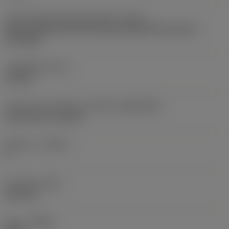
인서트 장착 스타일 코드(미터식)
(IFS)
Partly cylindrical, 40-60 deg countersink on one or
two sides
고정 홀 직경
(D1)
4.8 mm
인서트 크기 및 모양
(CUTINT_SIZESHAPE)
CoroCut XS -size 3R
절삭날 수
(CEDC)
2
코너 반경
(RE)
0.05 mm
승수
(HAND)