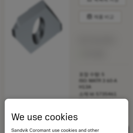
balance
제품 비교
정가:
40.15 EUR
재고 있음
포장 수량: 5
ISO: MATR 3 60-A
H13A
소재 Id: 5735461
EAN: 12328584
ANSI: MATR 3 60-A
We use cookies
H13A
제네릭
deployed_code
3D 모델 표시
remove
add
Sandvik Coromant use cookies and other
표현
shopping_cart
카트에