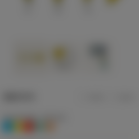
제품 데이터
미터식
인치식
재질 분류 레벨 1
(TMC1ISO)
P
M
K
N
S