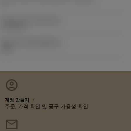
3
Release date
(ValFrom20)
07. 12. 31.
출시 팩 ID
(RELEASEPACK)
08.1
account_circle
chevron_right
계정 만들기
주문, 가격 확인 및 공구 가용성 확인
mail