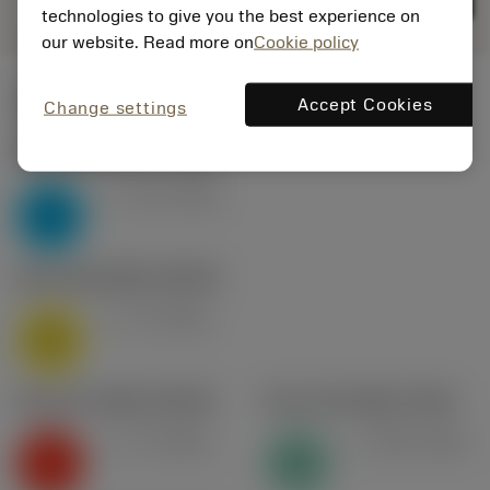
technologies to give you the best experience on
our website. Read more on
Cookie policy
시작값
Accept Cookies
Change settings
P2.1.Z.AN
,
경도: 175 HB
v
115 m/min
c
P
M1.0.Z.AQ
,
경도: 200 HB
v
70 m/min
c
M
K2.2.C.UT
,
경도: 245 HB
N1.3.C.AG
,
경도: 90 HB
v
75 m/min
v
250 m/min
c
c
K
N