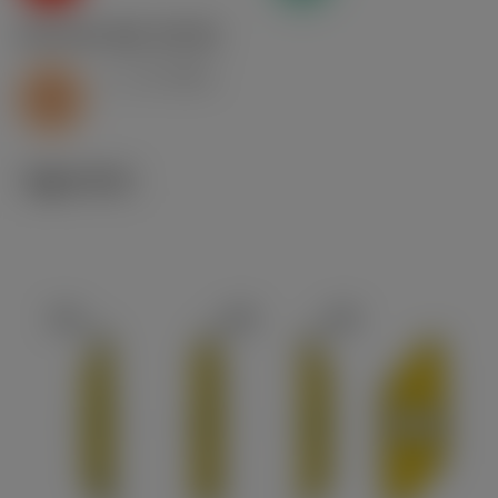
S2.0.Z.AG
,
경도: 350 HB
v
13 m/min
c
S
기술 이미지