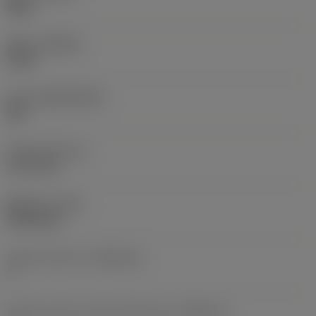
Right
재종
(GRADE)
H13A
모재
(SUBSTRATE)
HW
인서트 두께
(S)
3.175 mm
품목 무게
(WT)
0.0045 kg
인서트 시트 크기
(SSC_M)
3
인서트 시트 크기 코드 인치식 보기
(SSC_N)