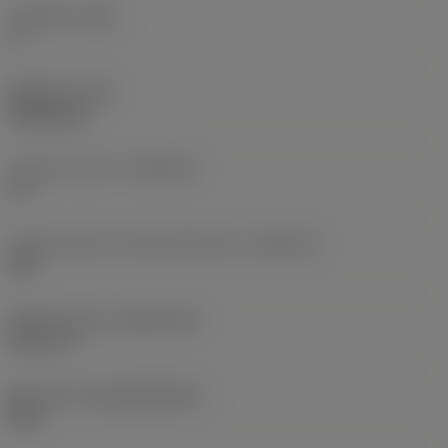
주 여유각
(AN)
0 °
품목 무게
(WT)
0.0262 kg
인서트 시트 크기
(SSC_M)
19
인서트 시트 크기 코드 인치식 보기
(SSC_N)
3/4
Release date
(ValFrom20)
92. 11. 2.
출시 팩 ID
(RELEASEPACK)
92.3