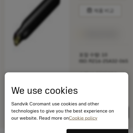
balance
제품 비교
1주일 안에 제공
포장 수량: 10
ISO: R216-25A32-065
소재 Id: 5725824
EAN: 10621144
We use cookies
ANSI: CNMM 644-HR
235
Sandvik Coromant use cookies and other
제네릭
deployed_code
3D 모델 표시
remove
add
표현
technologies to give you the best experience on
shopping_cart
카트에
our website. Read more on
Cookie policy