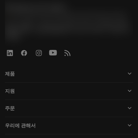
한국샌드빅 주식회사
phone
070-4784-4014 (Provide Korean/Chinese service)
경기도 광명시 소하로 190, B동 1317호, 1318호(소하동,
광명G타워) / 사업자등록번호: 116-81-15957 / 대표이사:
박준형
keyboard_arrow_down
제품
Tüm araçlar
keyboard_arrow_down
지원
Tüm yazılımlar
Müşteri hizmetleri
Geri Dönüşüm
keyboard_arrow_down
주문
Distribütörler ve uzmanlar
Rekondisyonlama
Nasıl satın alınır
Kılavuzlar ve eğitimler
Tailor Made
keyboard_arrow_down
우리에 관해서
Sipariş
Hesap makineleri ve uygulamalar
Sandvik Coromant hakkında
Geri dön