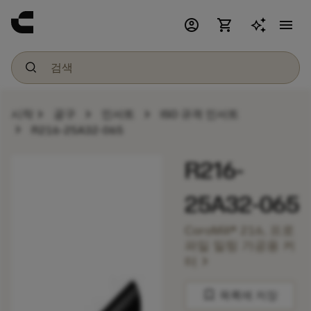
account_circle
shopping_cart
menu
chevron_right
chevron_right
chevron_right
시작
공구
인서트
ISO 규격 인서트
chevron_right
R216-25A32-065
R216-
25A32-065
CoroMill® 216, 프로
파일 밀링 가공용 커
chevron_right
터
bookmark
목록에 저장