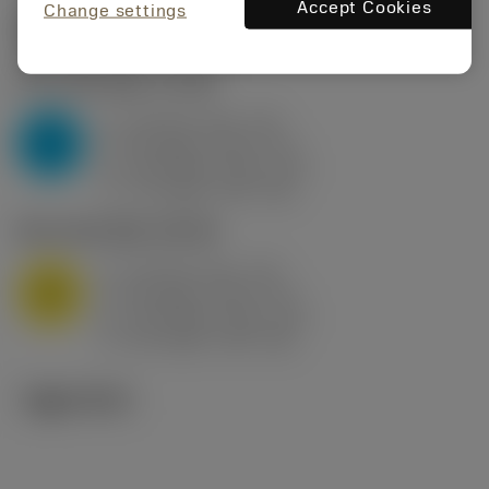
Accept Cookies
Change settings
시작값
(KAPR
95 deg
)
P2.1.Z.AN
,
경도: 175 HB
a
10 mm (2.4 - 13)
p
P
f
0.8 mm/r (0.5 - 1.1)
n
h
0.8 mm/r (0.5 - 1.1)
ex
v
75 m/min (95 - 60)
c
M1.0.Z.AQ
,
경도: 200 HB
a
10 mm (2.4 - 13)
p
M
f
0.8 mm/r (0.5 - 1.1)
n
h
0.8 mm/r (0.5 - 1.1)
ex
v
65 m/min (90 - 50)
c
기술 이미지