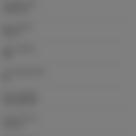
코너 반경
(RE)
1.5875 mm
승수
(HAND)
Neutral
재종
(GRADE)
235
모재
(SUBSTRATE)
HC
코팅
(COATING)
CVD TiCN+TiN
인서트 두께
(S)
6.35 mm