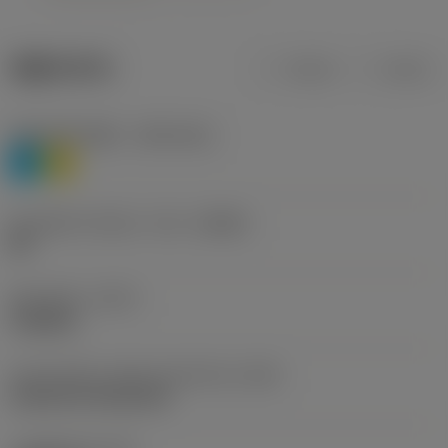
제품 데이터
미터식
인치식
재질 분류 레벨 1
(TMC1ISO)
P
M
칩 브레이커 제조사 기호
(CBMD)
HR
공정 유형
(CTPT)
roughing
인서트 장착 스타일 코드(미터식)
(IFS)
Cylindrical fixing hole