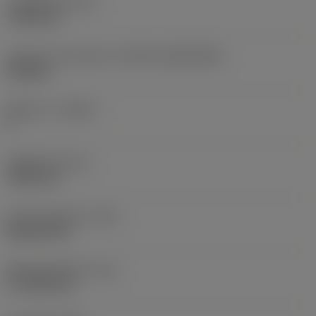
고정 홀 직경
(D1)
7.925 mm
인서트 크기 및 모양
(CUTINT_SIZESHAPE)
CN1906
절삭날 수
(CEDC)
2
내접원 직경
(IC)
19.05 mm
인서트 모양 코드
(SC)
Rhombic 80
절삭날 유효 길이
(LE)
17.7439 mm