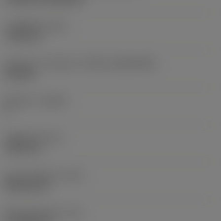
고정 홀 직경
(D1)
7.925 mm
인서트 크기 및 모양
(CUTINT_SIZESHAPE)
CN1906
절삭날 수
(CEDC)
2
내접원 직경
(IC)
19.05 mm
인서트 모양 코드
(SC)
Rhombic 80
절삭날 유효 길이
(LE)