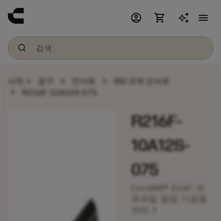
account_circle
shopping_cart
menu
chevron_right
chevron_right
chevron_right
시작
공구
인서트
ISO 규격 인서트
chevron_right
R216F-10A12S-075
R216F-
10A12S-
075
CoroMill® 216F, 프
로파일 밀링 가공용
chevron_right
커터