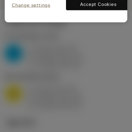
Accept Cookies
Change settings
시작값
(KAPR
95 deg
)
P2.1.Z.AN
,
경도: 175 HB
a
10 mm (2.4 - 13)
p
P
f
0.8 mm/r (0.5 - 1.1)
n
h
0.8 mm/r (0.5 - 1.1)
ex
v
75 m/min (95 - 60)
c
M1.0.Z.AQ
,
경도: 200 HB
a
10 mm (2.4 - 13)
p
M
f
0.8 mm/r (0.5 - 1.1)
n
h
0.8 mm/r (0.5 - 1.1)
ex
v
65 m/min (90 - 50)
c
기술 이미지