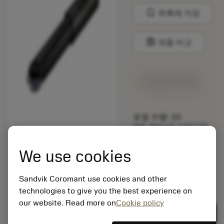
bookmark
목록에 저장
balance
제품 비교
1주일 안에 제공
포장 수량: 10
ISO: R216F-10A12S-
075
소재 Id: 5725824
We use cookies
EAN: 10621144
ANSI: CNMM 644-HR
Sandvik Coromant use cookies and other
235
technologies to give you the best experience on
제네릭
our website. Read more on
Cookie policy
deployed_code
3D 모델 표시
remove
add
표현
shopping_cart
카트에