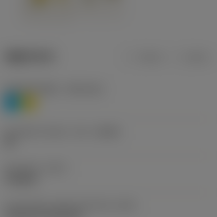
제품 데이터
미터식
인치식
재질 분류 레벨 1
(TMC1ISO)
P
M
칩 브레이커 제조사 기호
(CBMD)
HR
공정 유형
(CTPT)
roughing
인서트 장착 스타일 코드(미터식)
(IFS)
Cylindrical fixing hole