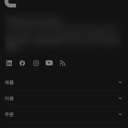
한국샌드빅 주식회사
phone
070-4784-4014 (Provide Korean/Chinese service)
경기도 광명시 소하로 190, B동 1317호, 1318호(소하동,
광명G타워) / 사업자등록번호: 116-81-15957 / 대표이사:
박준형
keyboard_arrow_down
제품
Tüm araçlar
keyboard_arrow_down
지원
Tüm yazılımlar
Müşteri hizmetleri
Geri Dönüşüm
keyboard_arrow_down
주문
Distribütörler ve uzmanlar
Rekondisyonlama
Nasıl satın alınır
Kılavuzlar ve eğitimler
Tailor Made