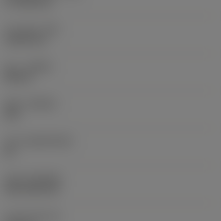
17.7439 mm
코너 반경
(RE)
1.5875 mm
승수
(HAND)
Neutral
재종
(GRADE)
235
모재
(SUBSTRATE)
HC
코팅
(COATING)
CVD TiCN+TiN
인서트 두께
(S)