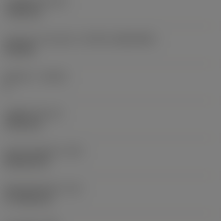
고정 홀 직경
(D1)
7.925 mm
인서트 크기 및 모양
(CUTINT_SIZESHAPE)
CN1906
절삭날 수
(CEDC)
2
내접원 직경
(IC)
19.05 mm
인서트 모양 코드
(SC)
Rhombic 80
절삭날 유효 길이
(LE)
17.7439 mm