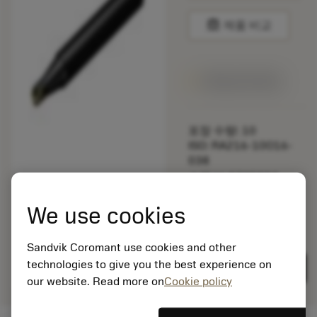
balance
제품 비교
1주일 안에 제공
포장 수량: 10
ISO: RA216-10O16-
038
소재 Id: 5725824
EAN: 10621144
We use cookies
ANSI: CNMM 644-HR
235
Sandvik Coromant use cookies and other
제네릭
deployed_code
3D 모델 표시
remove
add
표현
technologies to give you the best experience on
shopping_cart
카트에
our website. Read more on
Cookie policy