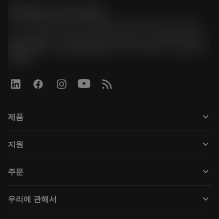
한국샌드빅 주식회사
phone
070-4784-4014 (Provide Korean/Chinese service)
경기도 광명시 소하로 190, B동 1317호, 1318호(소하동,
광명G타워) / 사업자등록번호: 116-81-15957 / 대표이사:
박준형
keyboard_arrow_down
제품
Tüm araçlar
keyboard_arrow_down
지원
Tüm yazılımlar
Müşteri hizmetleri
Geri Dönüşüm
keyboard_arrow_down
주문
Distribütörler ve uzmanlar
Rekondisyonlama
Nasıl satın alınır
Kılavuzlar ve eğitimler
Tailor Made
keyboard_arrow_down
우리에 관해서
Sipariş
Hesap makineleri ve uygulamalar
Sandvik Coromant hakkında
Geri dön