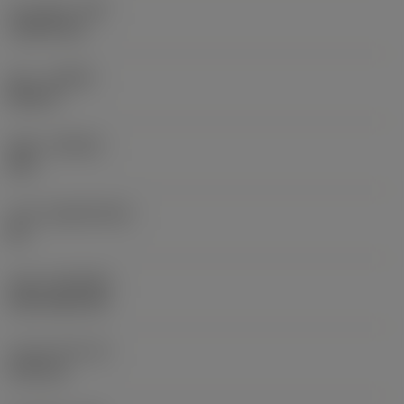
코너 반경
(RE)
1.5875 mm
승수
(HAND)
Neutral
재종
(GRADE)
235
모재
(SUBSTRATE)
HC
코팅
(COATING)
CVD TiCN+TiN
인서트 두께
(S)
6.35 mm