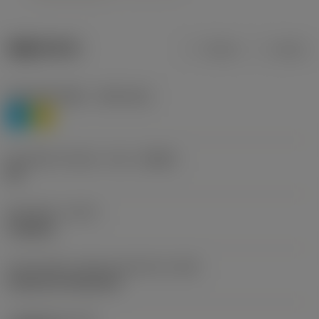
제품 데이터
미터식
인치식
재질 분류 레벨 1
(TMC1ISO)
P
M
칩 브레이커 제조사 기호
(CBMD)
HR
공정 유형
(CTPT)
roughing
인서트 장착 스타일 코드(미터식)
(IFS)
Cylindrical fixing hole