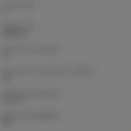
주 여유각
(AN)
0 °
품목 무게
(WT)
0.0262 kg
인서트 시트 크기
(SSC_M)
19
인서트 시트 크기 코드 인치식 보기
(SSC_N)
3/4
Release date
(ValFrom20)
92. 11. 2.
출시 팩 ID
(RELEASEPACK)
92.3