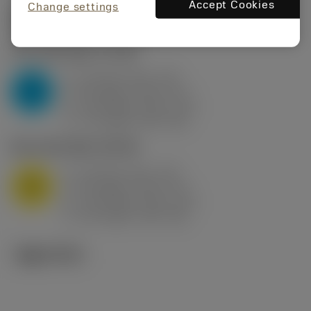
Accept Cookies
Change settings
시작값
(KAPR
95 deg
)
P2.1.Z.AN
,
경도: 175 HB
a
10 mm (2.4 - 13)
p
P
f
0.8 mm/r (0.5 - 1.1)
n
h
0.8 mm/r (0.5 - 1.1)
ex
v
75 m/min (95 - 60)
c
M1.0.Z.AQ
,
경도: 200 HB
a
10 mm (2.4 - 13)
p
M
f
0.8 mm/r (0.5 - 1.1)
n
h
0.8 mm/r (0.5 - 1.1)
ex
v
65 m/min (90 - 50)
c
기술 이미지