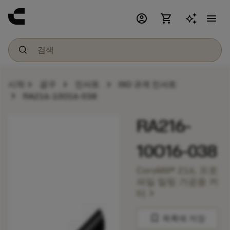
account_circle
shopping_cart
menu
chevron_right
chevron_right
chevron_right
시작
공구
인서트
ISO 규격 인서트
chevron_right
RA216-10O16-038
RA216-
10O16-038
CoroMill® 216, 프로
파일 밀링 가공용 커
chevron_right
터
bookmark
목록에 저장