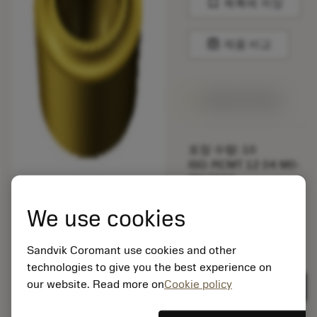
bookmark
목록에 저장
balance
제품 비교
1주일 안에 제공
포장 수량: 10
ISO: RCMT 12 04 M0-
SM S05F
소재 Id: 5725824
We use cookies
EAN: 10621144
ANSI: CNMM 644-HR
235
Sandvik Coromant use cookies and other
technologies to give you the best experience on
제네릭
deployed_code
3D 모델 표시
remove
add
표현
shopping_cart
our website. Read more on
Cookie policy
카트에