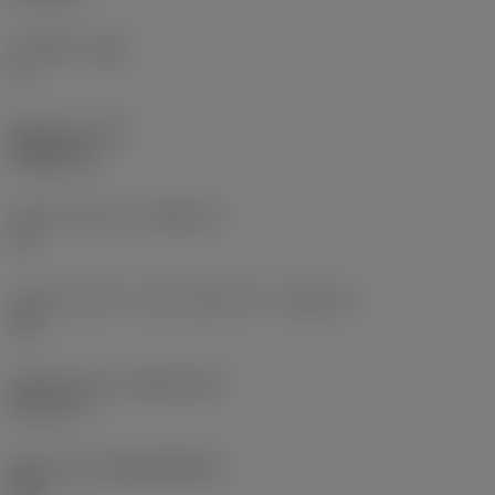
주 여유각
(AN)
0 °
품목 무게
(WT)
0.0262 kg
인서트 시트 크기
(SSC_M)
19
인서트 시트 크기 코드 인치식 보기
(SSC_N)
3/4
Release date
(ValFrom20)
92. 11. 2.
출시 팩 ID
(RELEASEPACK)
92.3