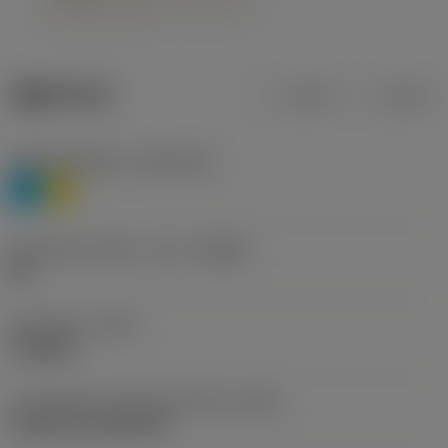
제품 데이터
미터식
인치식
재질 분류 레벨 1
(TMC1ISO)
P
M
칩 브레이커 제조사 기호
(CBMD)
HR
공정 유형
(CTPT)
roughing
인서트 장착 스타일 코드(미터식)
(IFS)
Cylindrical fixing hole