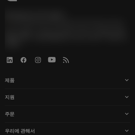
한국샌드빅 주식회사
phone
070-4784-4014 (Provide Korean/Chinese service)
경기도 광명시 소하로 190, B동 1317호, 1318호(소하동,
광명G타워) / 사업자등록번호: 116-81-15957 / 대표이사:
박준형
keyboard_arrow_down
제품
Tüm araçlar
keyboard_arrow_down
지원
Tüm yazılımlar
Müşteri hizmetleri
Geri Dönüşüm
keyboard_arrow_down
주문
Distribütörler ve uzmanlar
Rekondisyonlama
Nasıl satın alınır
Kılavuzlar ve eğitimler
Tailor Made
keyboard_arrow_down
우리에 관해서
Sipariş
Hesap makineleri ve uygulamalar