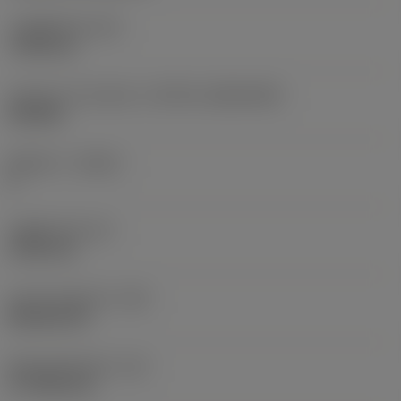
고정 홀 직경
(D1)
7.925 mm
인서트 크기 및 모양
(CUTINT_SIZESHAPE)
CN1906
절삭날 수
(CEDC)
2
내접원 직경
(IC)
19.05 mm
인서트 모양 코드
(SC)
Rhombic 80
절삭날 유효 길이
(LE)
17.7439 mm