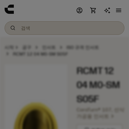
account_circle
shopping_cart
menu
chevron_right
chevron_right
chevron_right
시작
공구
인서트
ISO 규격 인서트
chevron_right
RCMT 12 04 M0-SM S05F
RCMT 12
04 M0-SM
S05F
CoroTurn® 107, 선삭
chevron_right
가공용 인서트