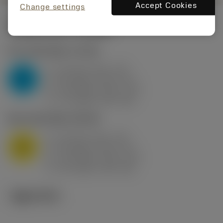
Accept Cookies
Change settings
시작값
(KAPR
95 deg
)
P2.1.Z.AN
,
경도: 175 HB
a
10 mm (2.4 - 13)
p
P
f
0.8 mm/r (0.5 - 1.1)
n
h
0.8 mm/r (0.5 - 1.1)
ex
v
75 m/min (95 - 60)
c
M1.0.Z.AQ
,
경도: 200 HB
a
10 mm (2.4 - 13)
p
M
f
0.8 mm/r (0.5 - 1.1)
n
h
0.8 mm/r (0.5 - 1.1)
ex
v
65 m/min (90 - 50)
c
기술 이미지