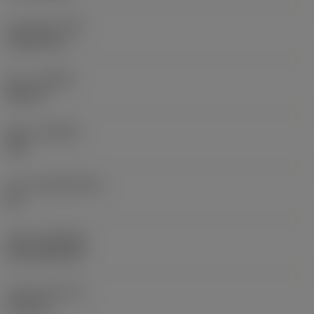
코너 반경
(RE)
1.5875 mm
승수
(HAND)
Neutral
재종
(GRADE)
235
모재
(SUBSTRATE)
HC
코팅
(COATING)
CVD TiCN+TiN
인서트 두께
(S)
6.35 mm