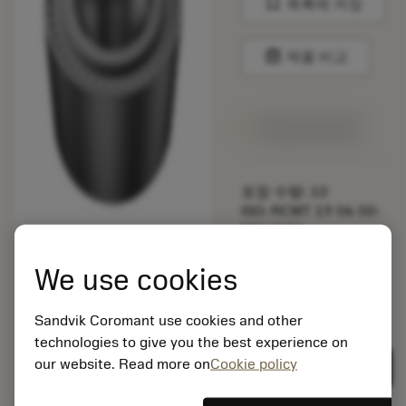
bookmark
목록에 저장
balance
제품 비교
1주일 안에 제공
포장 수량: 10
ISO: RCMT 19 06 00-
M0 H13A
소재 Id: 5725824
We use cookies
EAN: 10621144
ANSI: CNMM 644-HR
235
Sandvik Coromant use cookies and other
technologies to give you the best experience on
제네릭
deployed_code
3D 모델 표시
remove
add
표현
shopping_cart
our website. Read more on
Cookie policy
카트에