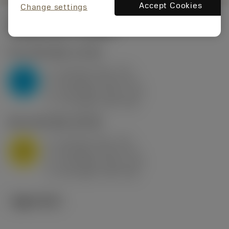
Accept Cookies
Change settings
시작값
(KAPR
95 deg
)
P2.1.Z.AN
,
경도: 175 HB
a
10 mm (2.4 - 13)
p
P
f
0.8 mm/r (0.5 - 1.1)
n
h
0.8 mm/r (0.5 - 1.1)
ex
v
75 m/min (95 - 60)
c
M1.0.Z.AQ
,
경도: 200 HB
a
10 mm (2.4 - 13)
p
M
f
0.8 mm/r (0.5 - 1.1)
n
h
0.8 mm/r (0.5 - 1.1)
ex
v
65 m/min (90 - 50)
c
기술 이미지