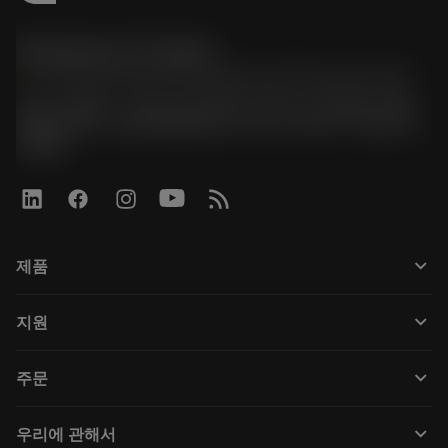
한국샌드빅 주식회사
phone
070-4784-4014 (Provide Korean/Chinese service)
경기도 광명시 소하로 190, B동 1317호, 1318호(소하동,
광명G타워) / 사업자등록번호: 116-81-15957 / 대표이사:
박준형
keyboard_arrow_down
제품
Tüm araçlar
keyboard_arrow_down
지원
Tüm yazılımlar
Müşteri hizmetleri
Geri Dönüşüm
keyboard_arrow_down
주문
Distribütörler ve uzmanlar
Rekondisyonlama
Nasıl satın alınır
Kılavuzlar ve eğitimler
Tailor Made
keyboard_arrow_down
우리에 관해서
Sipariş
Hesap makineleri ve uygulamalar