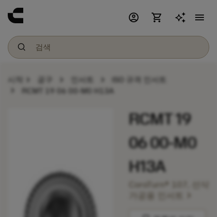
account_circle
shopping_cart
menu
chevron_right
chevron_right
chevron_right
시작
공구
인서트
ISO 규격 인서트
chevron_right
RCMT 19 06 00-M0 H13A
RCMT 19
06 00-M0
H13A
CoroTurn® 107, 선삭
chevron_right
가공용 인서트