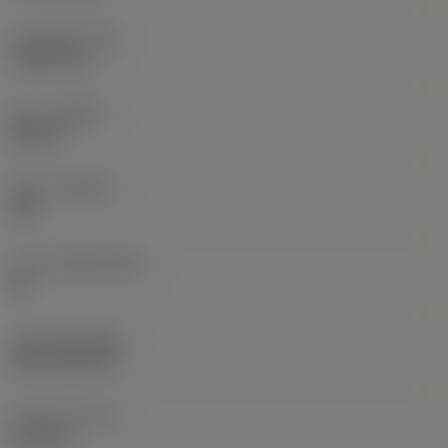
코너 반경
(RE)
1.5875 mm
승수
(HAND)
Neutral
재종
(GRADE)
235
모재
(SUBSTRATE)
HC
코팅
(COATING)
CVD TiCN+TiN
인서트 두께
(S)
6.35 mm