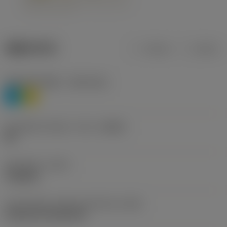
제품 데이터
미터식
인치식
재질 분류 레벨 1
(TMC1ISO)
P
M
칩 브레이커 제조사 기호
(CBMD)
HR
공정 유형
(CTPT)
roughing
인서트 장착 스타일 코드(미터식)
(IFS)
Cylindrical fixing hole