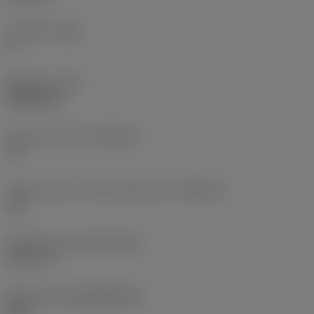
주 여유각
(AN)
0 °
품목 무게
(WT)
0.0262 kg
인서트 시트 크기
(SSC_M)
19
인서트 시트 크기 코드 인치식 보기
(SSC_N)
3/4
Release date
(ValFrom20)
92. 11. 2.
출시 팩 ID
(RELEASEPACK)
92.3