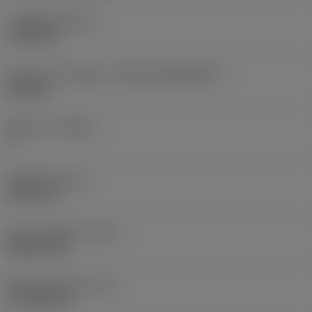
고정 홀 직경
(D1)
7.925 mm
인서트 크기 및 모양
(CUTINT_SIZESHAPE)
CN1906
절삭날 수
(CEDC)
2
내접원 직경
(IC)
19.05 mm
인서트 모양 코드
(SC)
Rhombic 80
절삭날 유효 길이
(LE)
17.7439 mm