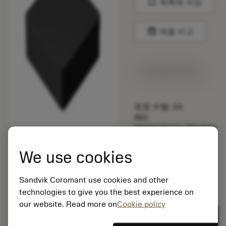
bookmark
목록에 저장
balance
제품 비교
1주일 안에 제공
포장 수량: 10
ISO:
SNGN190716T01020
650
소재 Id: 5725824
We use cookies
EAN: 10621144
ANSI: CNMM 644-HR
Sandvik Coromant use cookies and other
235
technologies to give you the best experience on
제네릭
our website. Read more on
Cookie policy
deployed_code
3D 모델 표시
remove
add
표현
shopping_cart
카트에