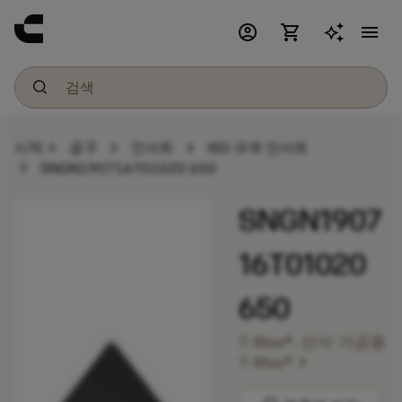
account_circle
shopping_cart
menu
chevron_right
chevron_right
chevron_right
시작
공구
인서트
ISO 규격 인서트
chevron_right
SNGN190716T01020 650
SNGN1907
16T01020
650
T-Max®, 선삭 가공용
chevron_right
T-Max®