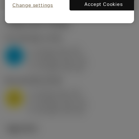
Accept Cookies
Change settings
시작값
(KAPR
95 deg
)
P2.1.Z.AN
,
경도: 175 HB
a
10 mm (2.4 - 13)
p
P
f
0.8 mm/r (0.5 - 1.1)
n
h
0.8 mm/r (0.5 - 1.1)
ex
v
75 m/min (95 - 60)
c
M1.0.Z.AQ
,
경도: 200 HB
a
10 mm (2.4 - 13)
p
M
f
0.8 mm/r (0.5 - 1.1)
n
h
0.8 mm/r (0.5 - 1.1)
ex
v
65 m/min (90 - 50)
c
기술 이미지