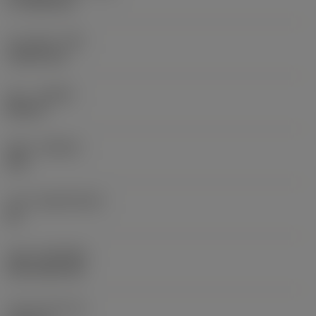
17.7439 mm
코너 반경
(RE)
1.5875 mm
승수
(HAND)
Neutral
재종
(GRADE)
235
모재
(SUBSTRATE)
HC
코팅
(COATING)
CVD TiCN+TiN
인서트 두께
(S)