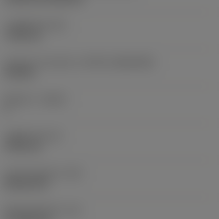
고정 홀 직경
(D1)
7.925 mm
인서트 크기 및 모양
(CUTINT_SIZESHAPE)
CN1906
절삭날 수
(CEDC)
2
내접원 직경
(IC)
19.05 mm
인서트 모양 코드
(SC)
Rhombic 80
절삭날 유효 길이
(LE)