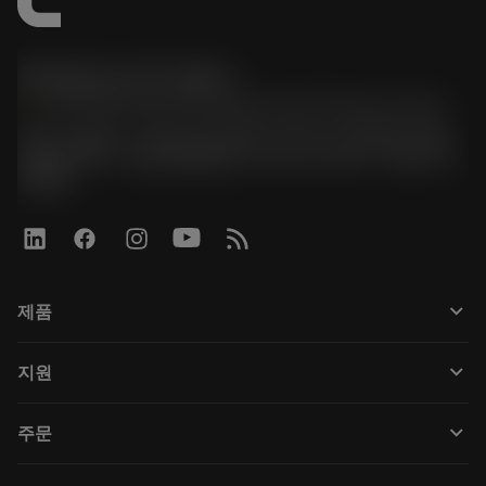
한국샌드빅 주식회사
phone
070-4784-4014 (Provide Korean/Chinese service)
경기도 광명시 소하로 190, B동 1317호, 1318호(소하동,
광명G타워) / 사업자등록번호: 116-81-15957 / 대표이사:
박준형
keyboard_arrow_down
제품
Tüm araçlar
keyboard_arrow_down
지원
Tüm yazılımlar
Müşteri hizmetleri
Geri Dönüşüm
keyboard_arrow_down
주문
Distribütörler ve uzmanlar
Rekondisyonlama
Nasıl satın alınır
Kılavuzlar ve eğitimler
Tailor Made