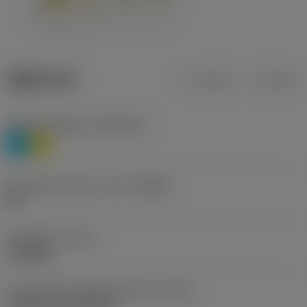
제품 데이터
미터식
인치식
재질 분류 레벨 1
(TMC1ISO)
P
M
칩 브레이커 제조사 기호
(CBMD)
HR
공정 유형
(CTPT)
roughing
인서트 장착 스타일 코드(미터식)
(IFS)
Cylindrical fixing hole