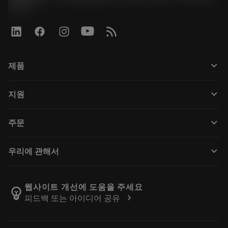
박준형
keyboard_arrow_down
제품
すべてのツール
keyboard_arrow_down
지원
すべてのソフトウェア
カスタマーサービス
リサイクル
keyboard_arrow_down
주문
販売店および専門家
再生処理
購入方法
ガイドとチュートリアル
テーラーメード
keyboard_arrow_down
우리에 관해서
注文
計算ツールとアプリ
サンドビック・コロマントについて
戻る
カタログおよびハンドブック
Manufacturing Wellness
注文を追跡する
웹사이트 개선에 도움을 주세요
emoji_objects
chevron_right
피드백 또는 아이디어 공유
経歴
見積もりを作成する
サステナブルな事業