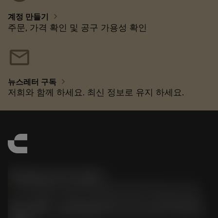
chevron_right
계정 만들기
주문, 가격 확인 및 공구 가용성 확인
mail
chevron_right
뉴스레터 구독
저희와 함께 하세요. 최신 정보로 유지 하세요.
한국샌드빅 주식회사
phone
070-4784-4014 (Provide Korean/Chinese service)
경기도 광명시 소하로 190, B동 1317호, 1318호(소하동,
광명G타워) / 사업자등록번호: 116-81-15957 / 대표이사: