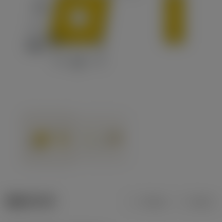
제품 데이터
미터식
인치식