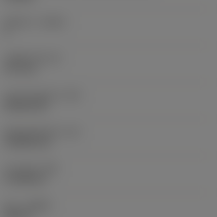
절삭날 수
(CEDC)
4
내접원 직경
(IC)
12.7 mm
인서트 모양 코드
(SC)
Rhombic 80
절삭날 유효 길이
(LE)
12.0959 mm
코너 반경
(RE)
0.7938 mm
승수
(HAND)
Neutral