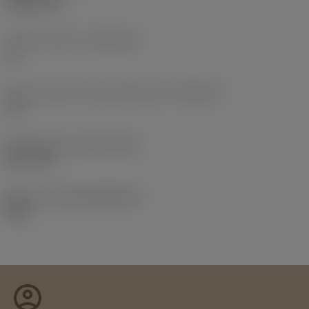
0.0087 kg
인서트 시트 크기
(SSC_M)
12
인서트 시트 크기 코드 인치식 보기
(SSC_N)
1/2
Release date
(ValFrom20)
08. 9. 25.
출시 팩 ID
(RELEASEPACK)
08.2
account_circle