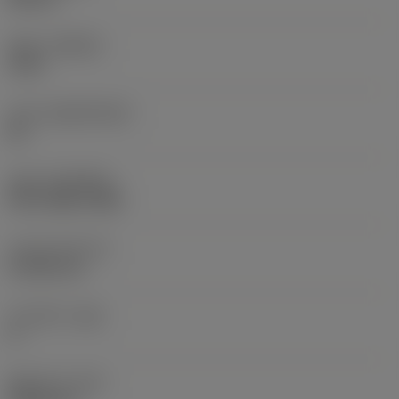
재종
(GRADE)
1125
모재
(SUBSTRATE)
HC
코팅
(COATING)
PVD TiAlN+TiAlN
인서트 두께
(S)
4.7625 mm
주 여유각
(AN)
0 °
품목 무게
(WT)