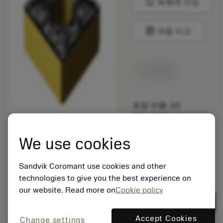
bookmark
목록에 저장
balance
제품 비교
재고 있음
포장 수량: 10
ISO: SNMG 09 03 08-
PM 4425
소재 Id: 5724444
We use cookies
EAN: 12353902
ANSI: CNMG 432-MM
Sandvik Coromant use cookies and other
1125
technologies to give you the best experience on
제네릭
our website. Read more on
Cookie policy
deployed_code
3D 모델 표시
remove
add
표현
shopping_cart
카트에
Accept Cookies
Change settings