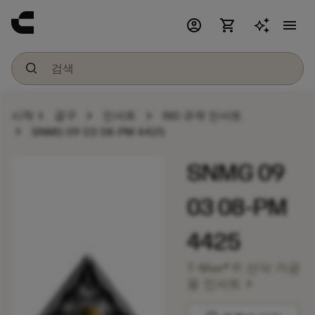
account_circle
shopping_cart
menu
chevron_right
chevron_right
chevron_right
시작
공구
인서트
ISO 규격 인서트
chevron_right
SNMG 09 03 08-PM 4425
SNMG 09
03 08-PM
4425
T-Max® P, 선삭 가공
chevron_right
용 인서트