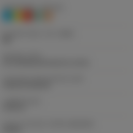
재질 분류 레벨 1
(TMC1ISO)
P
M
K
N
S
칩 브레이커 제조사 기호
(CBMD)
MM
공정 유형
(CTPT)
pre-machining with demand on surface
인서트 장착 스타일 코드(미터식)
(IFS)
Cylindrical fixing hole
고정 홀 직경
(D1)
5.156 mm
인서트 크기 및 모양
(CUTINT_SIZESHAPE)
CN1204