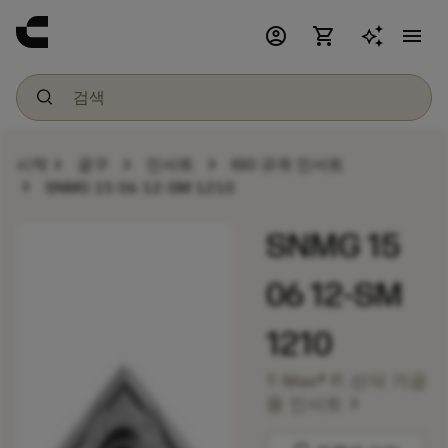
account_circle
shopping_cart
menu
chevron_right
chevron_right
chevron_right
시작
공구
인서트
ISO 규격 인서트
chevron_right
SNMG 15 06 12-SM 1210
SNMG 15
06 12-SM
1210
T-Max® P, 선삭 가공
chevron_right
용 인서트