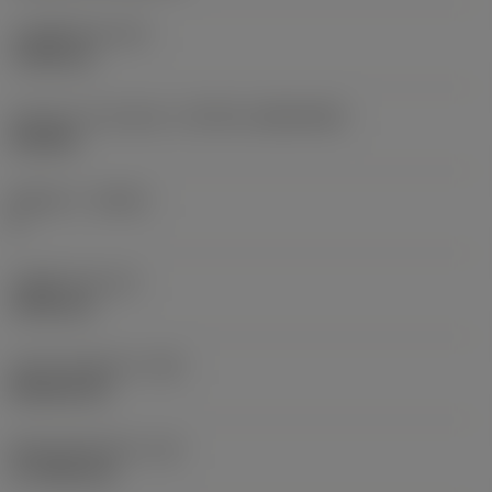
고정 홀 직경
(D1)
7.925 mm
인서트 크기 및 모양
(CUTINT_SIZESHAPE)
CN1906
절삭날 수
(CEDC)
2
내접원 직경
(IC)
19.05 mm
인서트 모양 코드
(SC)
Rhombic 80
절삭날 유효 길이
(LE)
17.7439 mm