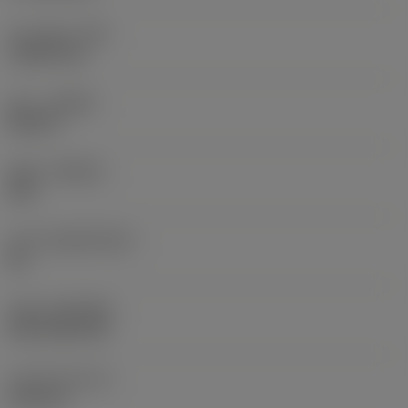
코너 반경
(RE)
1.5875 mm
승수
(HAND)
Neutral
재종
(GRADE)
235
모재
(SUBSTRATE)
HC
코팅
(COATING)
CVD TiCN+TiN
인서트 두께
(S)
6.35 mm