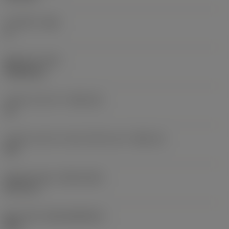
주 여유각
(AN)
0 °
품목 무게
(WT)
0.0262 kg
인서트 시트 크기
(SSC_M)
19
인서트 시트 크기 코드 인치식 보기
(SSC_N)
3/4
Release date
(ValFrom20)
92. 11. 2.
출시 팩 ID
(RELEASEPACK)
92.3