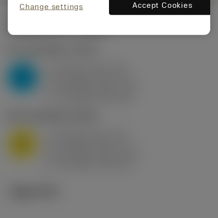
Accept Cookies
Change settings
시작값
(KAPR
95 deg
)
P2.1.Z.AN
,
경도: 175 HB
a
10 mm (2.4 - 13)
p
P
f
0.8 mm/r (0.5 - 1.1)
n
h
0.8 mm/r (0.5 - 1.1)
ex
v
75 m/min (95 - 60)
c
M1.0.Z.AQ
,
경도: 200 HB
a
10 mm (2.4 - 13)
p
M
f
0.8 mm/r (0.5 - 1.1)
n
h
0.8 mm/r (0.5 - 1.1)
ex
v
65 m/min (90 - 50)
c
기술 이미지