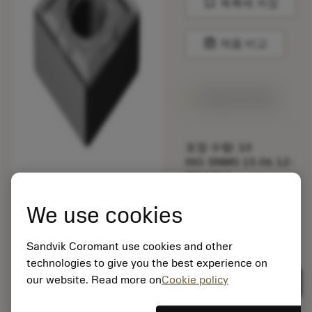
bookmark
목록에 저장
balance
제품 비교
1주일 안에 제공
포장 수량: 10
ISO: SNMG 15 06 12-
SM 1210
소재 Id: 5725824
We use cookies
EAN: 10621144
ANSI: CNMM 644-HR
235
Sandvik Coromant use cookies and other
technologies to give you the best experience on
제네릭
deployed_code
3D 모델 표시
remove
add
표현
shopping_cart
our website. Read more on
Cookie policy
카트에