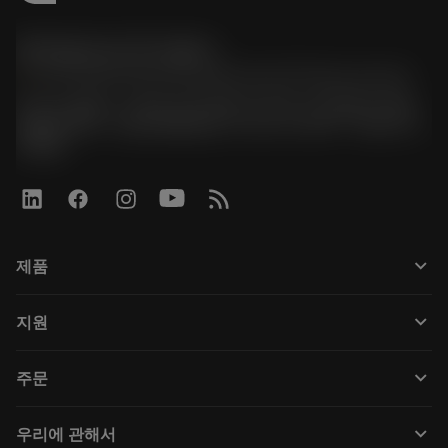
한국샌드빅 주식회사
phone
070-4784-4014 (Provide Korean/Chinese service)
경기도 광명시 소하로 190, B동 1317호, 1318호(소하동,
광명G타워) / 사업자등록번호: 116-81-15957 / 대표이사:
박준형
keyboard_arrow_down
제품
Tüm araçlar
keyboard_arrow_down
지원
Tüm yazılımlar
Müşteri hizmetleri
Geri Dönüşüm
keyboard_arrow_down
주문
Distribütörler ve uzmanlar
Rekondisyonlama
Nasıl satın alınır
Kılavuzlar ve eğitimler
Tailor Made
keyboard_arrow_down
우리에 관해서
Sipariş
Hesap makineleri ve uygulamalar