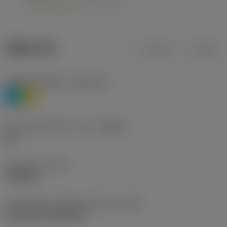
제품 데이터
미터식
인치식
재질 분류 레벨 1
(TMC1ISO)
P
M
칩 브레이커 제조사 기호
(CBMD)
HR
공정 유형
(CTPT)
roughing
인서트 장착 스타일 코드(미터식)
(IFS)
Cylindrical fixing hole