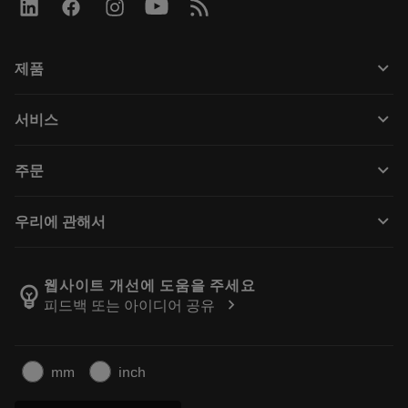
keyboard_arrow_down
제품
모든 제품
keyboard_arrow_down
서비스
CoroPlus® Tool Guide
재활용
Tool Assembly
keyboard_arrow_down
주문
재처리
Tailor Made
구입 방법
지식
카탈로그
keyboard_arrow_down
우리에 관해서
주문하다
전자학습
경력
반품카트에 추가
이벤트 및 교육
샌드빅 코로만트 소개
주문 추적
Tool ID
웹사이트 개선에 도움을 주세요
emoji_objects
chevron_right
피드백 또는 아이디어 공유
저희를 찾아주세요
자주 묻는 질문
보도자료
연락처
안전 정보
mm
inch
지속 가능성