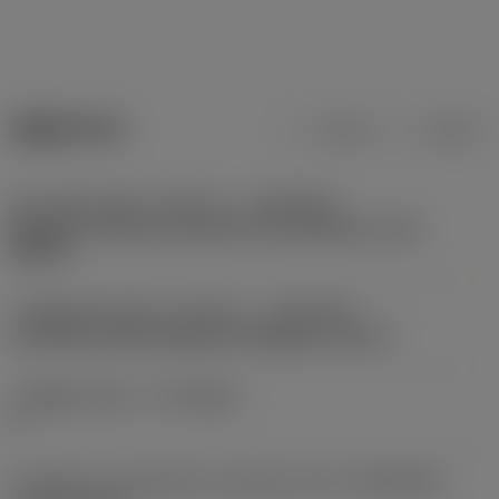
제품 데이터
미터식
인치식
장비 방향 어댑터 인터페이스
(ADINTMS)
Nakamura-Tome non-driven turret interface -size
NA35A
가공물 방향 어댑터 인터페이스
(ADINTWS)
Coromant Capto (segment clamping) -size C3
가공물측 연결 수
(CCONWS)
4
Connection arrangement workpiece side
(CONARWS)