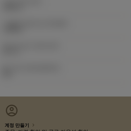
기능상 직경
(DFC)
0.8661 in
가공물측 연결 직경
(DCONWS)
1.2598 in
Release date
(ValFrom20)
26. 5. 5.
출시 팩 ID
(RELEASEPACK)
26.2
account_circle
chevron_right
계정 만들기