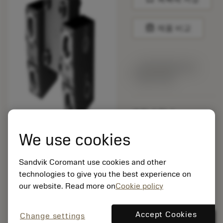
balance
제품 비교
주문요청에 따라
생산 가능
포장 수량: 1
ISO: C3-TRE-NA35A-
TD
We use cookies
소재 Id: 9113273
EAN:
Sandvik Coromant use cookies and other
7323229939399
technologies to give you the best experience on
ANSI: C3-TRE-NA35A-
our website. Read more on
Cookie policy
TD
Accept Cookies
Change settings
remove
add
제네릭 표현
shopping_cart
카트에