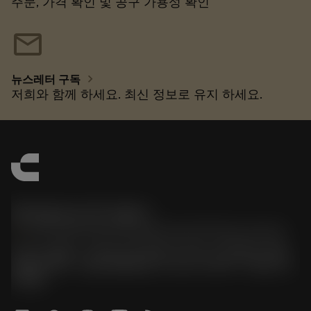
주문, 가격 확인 및 공구 가용성 확인
mail
chevron_right
뉴스레터 구독
저희와 함께 하세요. 최신 정보로 유지 하세요.
한국샌드빅 주식회사
phone
070-4784-4014 (Provide Korean/Chinese service)
경기도 광명시 소하로 190, B동 1317호, 1318호(소하동,
광명G타워) / 사업자등록번호: 116-81-15957 / 대표이사:
박준형