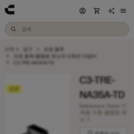
account_circle
shopping_cart
menu
chevron_right
chevron_right
시작
공구
조정 품목
chevron_right
조정 품목/클램핑 유닛과 비회전 어댑터
chevron_right
C3-TRE-NA35A-TD
C3-TRE-
신규
NA35A-TD
Nakamura Tome 기
계용 수동 클램핑 유
chevron_right
닛
bookmark
목록에 저장