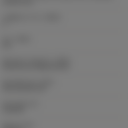
on pitch circle
가공물측 바디 각도
(BAWS)
0 °
승수
(HAND)
Left
절삭유 입구 스타일 코드
(CNSC)
decentral over flange and axial
절삭유 출구 방식
(CXSC)
axial concentric exit
절삭유 압력
(CP)
1,160 PSI
품목 무게
(WT)