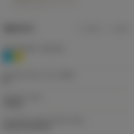
제품 데이터
미터식
인치식
재질 분류 레벨 1
(TMC1ISO)
P
M
칩 브레이커 제조사 기호
(CBMD)
HR
공정 유형
(CTPT)
roughing
인서트 장착 스타일 코드(미터식)
(IFS)
Cylindrical fixing hole