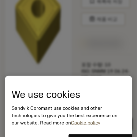
bookmark
목록에 저장
balance
제품 비교
1주일 안에 제공
포장 수량: 10
ISO: SNMM 19 06 24-
MR 2035
소재 Id: 5725824
We use cookies
EAN: 10621144
ANSI: CNMM 644-HR
235
Sandvik Coromant use cookies and other
technologies to give you the best experience on
제네릭
deployed_code
3D 모델 표시
remove
add
표현
shopping_cart
our website. Read more on
Cookie policy
카트에