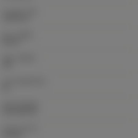
코너 반경
(RE)
1.5875 mm
승수
(HAND)
Neutral
재종
(GRADE)
235
모재
(SUBSTRATE)
HC
코팅
(COATING)
CVD TiCN+TiN
인서트 두께
(S)
6.35 mm