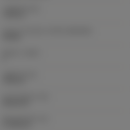
고정 홀 직경
(D1)
7.925 mm
인서트 크기 및 모양
(CUTINT_SIZESHAPE)
CN1906
절삭날 수
(CEDC)
2
내접원 직경
(IC)
19.05 mm
인서트 모양 코드
(SC)
Rhombic 80
절삭날 유효 길이
(LE)
17.7439 mm