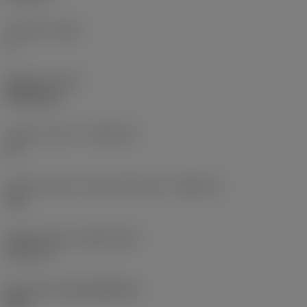
주 여유각
(AN)
0 °
품목 무게
(WT)
0.0262 kg
인서트 시트 크기
(SSC_M)
19
인서트 시트 크기 코드 인치식 보기
(SSC_N)
3/4
Release date
(ValFrom20)
92. 11. 2.
출시 팩 ID
(RELEASEPACK)
92.3