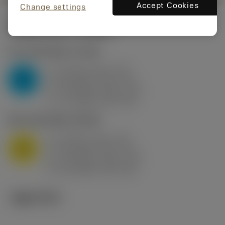
Accept Cookies
Change settings
시작값
(KAPR
95 deg
)
P2.1.Z.AN
,
경도: 175 HB
a
10 mm (2.4 - 13)
p
P
f
0.8 mm/r (0.5 - 1.1)
n
h
0.8 mm/r (0.5 - 1.1)
ex
v
75 m/min (95 - 60)
c
M1.0.Z.AQ
,
경도: 200 HB
a
10 mm (2.4 - 13)
p
M
f
0.8 mm/r (0.5 - 1.1)
n
h
0.8 mm/r (0.5 - 1.1)
ex
v
65 m/min (90 - 50)
c
기술 이미지