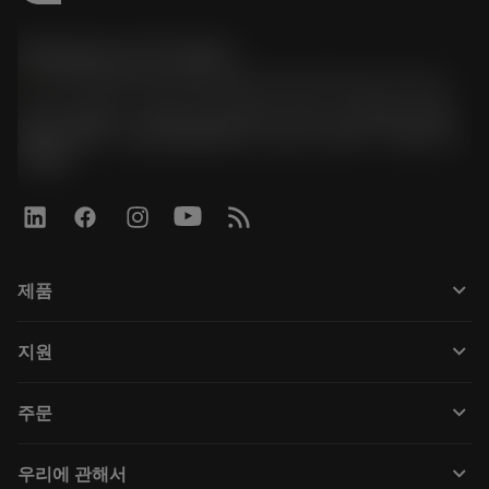
한국샌드빅 주식회사
phone
070-4784-4014 (Provide Korean/Chinese service)
경기도 광명시 소하로 190, B동 1317호, 1318호(소하동,
광명G타워) / 사업자등록번호: 116-81-15957 / 대표이사:
박준형
keyboard_arrow_down
제품
Tüm araçlar
keyboard_arrow_down
지원
Tüm yazılımlar
Müşteri hizmetleri
Geri Dönüşüm
keyboard_arrow_down
주문
Distribütörler ve uzmanlar
Rekondisyonlama
Nasıl satın alınır
Kılavuzlar ve eğitimler
Tailor Made
keyboard_arrow_down
우리에 관해서
Sipariş
Hesap makineleri ve uygulamalar