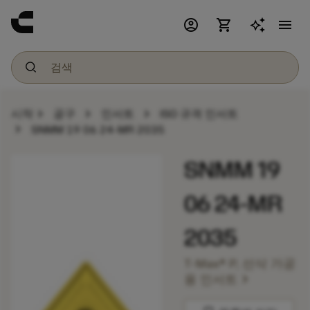
account_circle
shopping_cart
menu
chevron_right
chevron_right
chevron_right
시작
공구
인서트
ISO 규격 인서트
chevron_right
SNMM 19 06 24-MR 2035
SNMM 19
06 24-MR
2035
T-Max® P, 선삭 가공
chevron_right
용 인서트