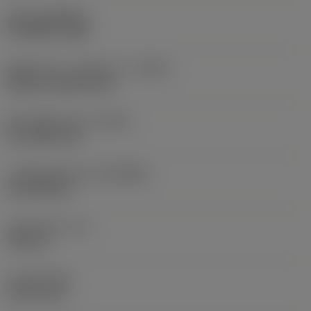
코팅
(COATING)
STTEMP Fe3O4
절삭유 입구 스타일 코드
(CNSC)
without coolant entry
절삭유 출구 방식
(CXSC)
no coolant exit
기계측 연결 직경
(DCONMS)
14.2748 mm
기능상 길이
(LF)
100 mm
넥 직경
(DN)
13.975 mm