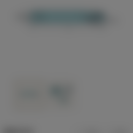
제품 데이터
미터식
인치식