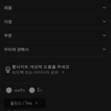
keyboard_arrow_down
제품
All tools
keyboard_arrow_down
지원
All software
Customer service
재활용
keyboard_arrow_down
주문
Distributors and specialists
재처리
How to buy
Guides and tutorials
Tailor Made
keyboard_arrow_down
우리에 관해서
Order
Calculators and apps
About Sandvik Coromant
Return
Catalogues and handbooks
Manufacturing wellness
Track your order
웹사이트 개선에 도움을 주세요
emoji_objects
chevron_right
피드백 또는 아이디어 공유
Career
Make a quotation
Sustainable business
기사
เมตริก
นิ้ว
For press
chevron_right
폴란드 | ไทย