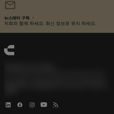
mail
chevron_right
뉴스레터 구독
저희와 함께 하세요. 최신 정보로 유지 하세요.
한국샌드빅 주식회사
phone
070-4784-4014 (Provide Korean/Chinese service)
경기도 광명시 소하로 190, B동 1317호, 1318호(소하동,
광명G타워) / 사업자등록번호: 116-81-15957 / 대표이사:
박준형