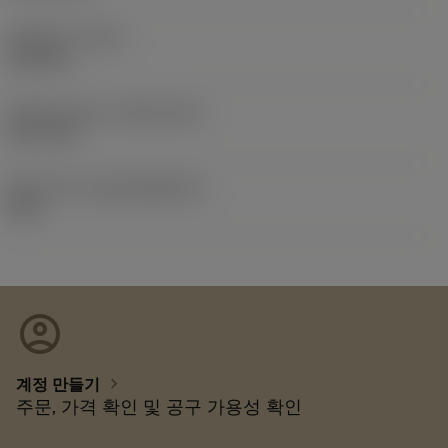
전체 길이
(OAL)
100 mm
Release date
(ValFrom20)
22. 9. 29.
출시 팩 ID
(RELEASEPACK)
22.2
account_circle
chevron_right
계정 만들기
주문, 가격 확인 및 공구 가용성 확인