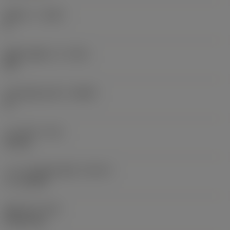
플루트 수
(NOF)
4
플루트 헬릭스각
(FHA)
45 °
반경 방향 상면각
(GAMF)
8 °
나사 길이
(THL)
20 mm
나사 가공 챔퍼 종류
(THCHT)
C = 2-3xTP
품목 무게
(WT)
0.1167 kg