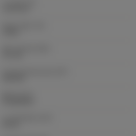
나사 직경
(TD)
13.372 mm
테이퍼 기울기
(TG)
0.0625
탭전 드릴 직경
(PHD)
11.1 mm
Premachined hole type
(PHT)
blind hole
홀 타입
(HTY)
through/blind
나사 공차 등급
(TCTR)
Normal