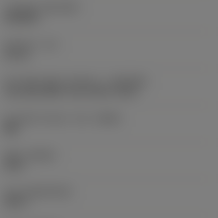
기본 표준 그룹
(BSG)
DIN/ANSI
유효 길이
(LU)
50 mm
장비 방향 어댑터 인터페이스
(ADINTMS)
Tap shank ANSI -inch: 0.562 x 0.421
칩 브레이커 제조사 기호
(CBMD)
MM
재종
(GRADE)
B145
모재
(SUBSTRATE)
HSS-E