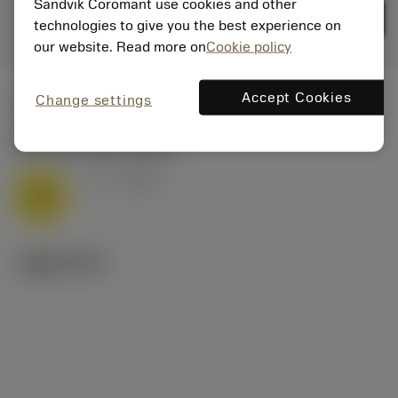
deployed_code
Sandvik Coromant use cookies and other
3D 모델 표시
remove
add
표현
shopping_cart
카트에
technologies to give you the best experience on
our website. Read more on
Cookie policy
Accept Cookies
Change settings
시작값
M1.0.Z.AQ
,
경도: 200 HB
v
6 m/min
c
M
기술 이미지