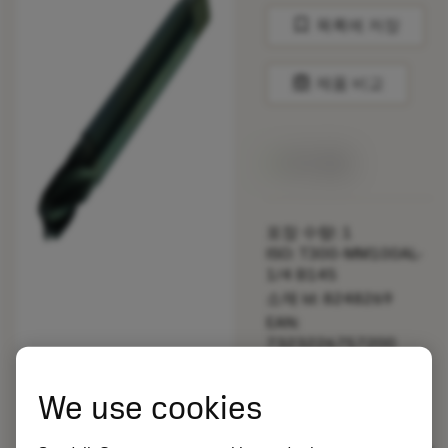
bookmark
목록에 저장
balance
제품 비교
재고 있음
포장 수량: 1
ISO: T300-MM100AL-
1/4 B145
소재 Id: 8248269
EAN:
7323226757200
ANSI: T300-
MM100AL-1/4 B145
We use cookies
제네릭