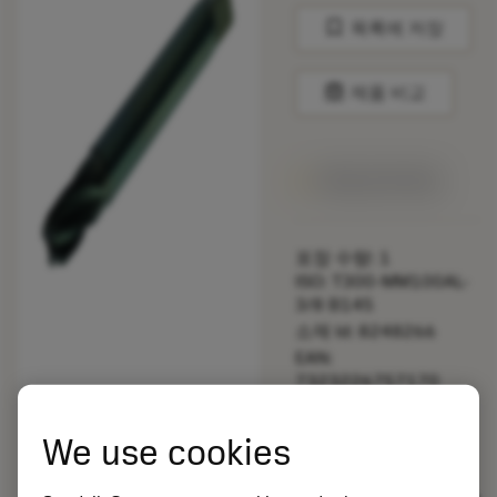
bookmark
목록에 저장
balance
제품 비교
1주일 안에 제공
포장 수량: 1
ISO: T300-MM100AL-
3/8 B145
소재 Id: 8248266
EAN:
7323226757170
ANSI: T300-
MM100AL-3/8 B145
We use cookies
제네릭