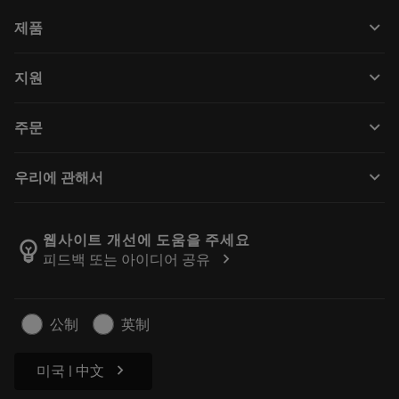
keyboard_arrow_down
제품
전체 공구
keyboard_arrow_down
지원
모든 소프트웨어
고객 서비스
재활용
keyboard_arrow_down
주문
유통업체 및 전문업체
재연마
구매 방법
가이드 및 튜토리얼
Tailor Made
keyboard_arrow_down
우리에 관해서
주문
계산기 및 앱
Sandvik Coromant 소개
돌아가기
카탈로그 및 핸드북
Manufacturing Wellness
주문 추적하기
웹사이트 개선에 도움을 주세요
emoji_objects
chevron_right
피드백 또는 아이디어 공유
경력
견적을 작성하세요
지속 가능한 비즈니스
기사
公制
英制
프레스용
chevron_right
미국 | 中文