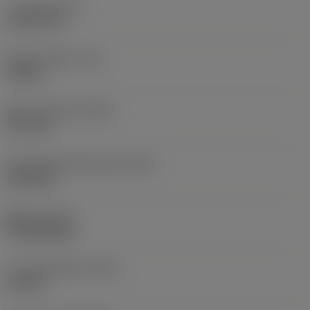
나사 직경
(TD)
16.812 mm
테이퍼 기울기
(TG)
0.0625
탭전 드릴 직경
(PHD)
14.3 mm
Premachined hole type
(PHT)
blind hole
홀 타입
(HTY)
through/blind
나사 공차 등급
(TCTR)
Normal