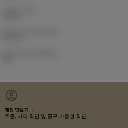
전체 길이
(OAL)
110 mm
Release date
(ValFrom20)
22. 9. 29.
출시 팩 ID
(RELEASEPACK)
22.2
account_circle
chevron_right
계정 만들기
주문, 가격 확인 및 공구 가용성 확인