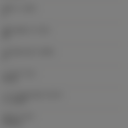
플루트 수
(NOF)
5
플루트 헬릭스각
(FHA)
45 °
반경 방향 상면각
(GAMF)
8 °
나사 길이
(THL)
20 mm
나사 가공 챔퍼 종류
(THCHT)
C = 2-3xTP
품목 무게
(WT)
0.189 kg