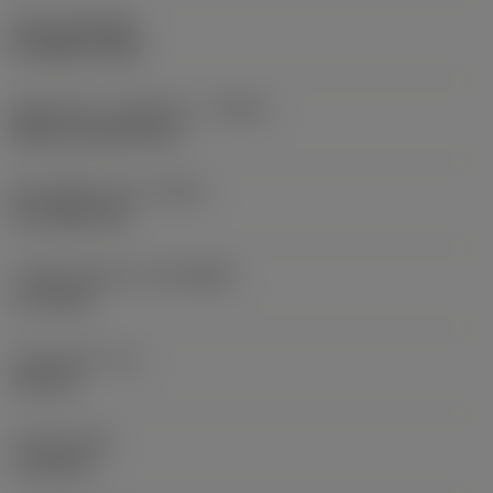
코팅
(COATING)
STTEMP Fe3O4
절삭유 입구 스타일 코드
(CNSC)
without coolant entry
절삭유 출구 방식
(CXSC)
no coolant exit
기계측 연결 직경
(DCONMS)
17.78 mm
기능상 길이
(LF)
110 mm
넥 직경
(DN)
17.48 mm