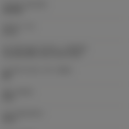
기본 표준 그룹
(BSG)
DIN/ANSI
유효 길이
(LU)
55 mm
장비 방향 어댑터 인터페이스
(ADINTMS)
Tap shank ANSI -inch: 0.700 x 0.531
칩 브레이커 제조사 기호
(CBMD)
MM
재종
(GRADE)
B145
모재
(SUBSTRATE)
HSS-E