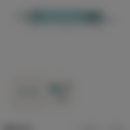
제품 데이터
미터식
인치식