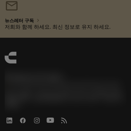
mail
chevron_right
뉴스레터 구독
저희와 함께 하세요. 최신 정보로 유지 하세요.
한국샌드빅 주식회사
phone
070-4784-4014 (Provide Korean/Chinese service)
경기도 광명시 소하로 190, B동 1317호, 1318호(소하동,
광명G타워) / 사업자등록번호: 116-81-15957 / 대표이사:
박준형