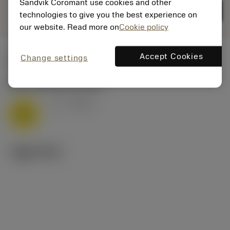
deployed_code
Sandvik Coromant use cookies and other
3D 모델 표시
remove
add
표현
shopping_cart
카트에
technologies to give you the best experience on
our website. Read more on
Cookie policy
Accept Cookies
Change settings
시작값
M1.0.Z.AQ
,
경도: 200 HB
v
6 m/min
c
M
기술 이미지