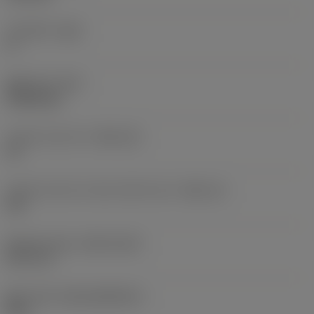
주 여유각
(AN)
0 °
품목 무게
(WT)
0.0262 kg
인서트 시트 크기
(SSC_M)
19
인서트 시트 크기 코드 인치식 보기
(SSC_N)
3/4
Release date
(ValFrom20)
92. 11. 2.
출시 팩 ID
(RELEASEPACK)
92.3