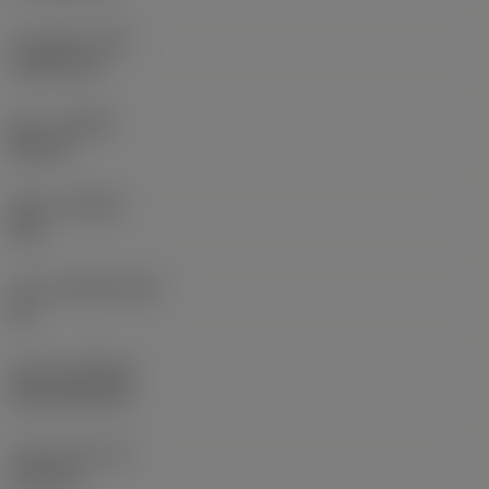
코너 반경
(RE)
1.5875 mm
승수
(HAND)
Neutral
재종
(GRADE)
235
모재
(SUBSTRATE)
HC
코팅
(COATING)
CVD TiCN+TiN
인서트 두께
(S)
6.35 mm