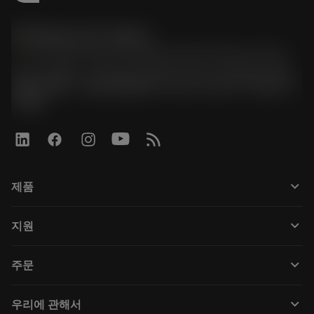
한국샌드빅 주식회사
phone
070-4784-4014 (Provide Korean/Chinese service)
경기도 광명시 소하로 190, B동 1317호, 1318호(소하동,
광명G타워) / 사업자등록번호: 116-81-15957 / 대표이사:
박준형
keyboard_arrow_down
제품
Tüm araçlar
keyboard_arrow_down
지원
Tüm yazılımlar
Müşteri hizmetleri
Geri Dönüşüm
keyboard_arrow_down
주문
Distribütörler ve uzmanlar
Rekondisyonlama
Nasıl satın alınır
Kılavuzlar ve eğitimler
Tailor Made
keyboard_arrow_down
우리에 관해서
Sipariş
Hesap makineleri ve uygulamalar