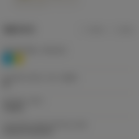
제품 데이터
미터식
인치식
재질 분류 레벨 1
(TMC1ISO)
P
M
칩 브레이커 제조사 기호
(CBMD)
HR
공정 유형
(CTPT)
roughing
인서트 장착 스타일 코드(미터식)
(IFS)
Cylindrical fixing hole