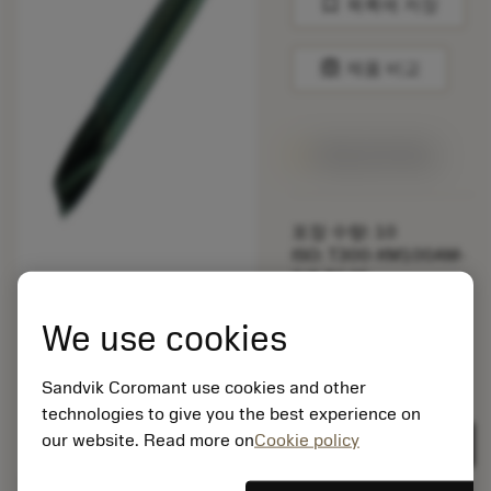
bookmark
목록에 저장
balance
제품 비교
1주일 안에 제공
포장 수량: 10
ISO: T300-XM100AM-
3/8 B145
소재 Id: 5725824
We use cookies
EAN: 10621144
ANSI: CNMM 644-HR
235
Sandvik Coromant use cookies and other
technologies to give you the best experience on
제네릭
deployed_code
3D 모델 표시
remove
add
표현
shopping_cart
our website. Read more on
Cookie policy
카트에