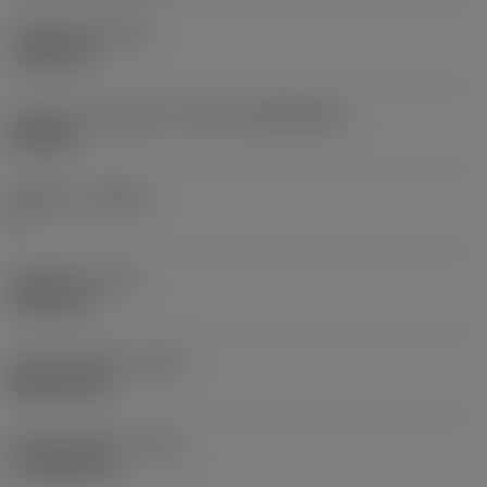
고정 홀 직경
(D1)
7.925 mm
인서트 크기 및 모양
(CUTINT_SIZESHAPE)
CN1906
절삭날 수
(CEDC)
2
내접원 직경
(IC)
19.05 mm
인서트 모양 코드
(SC)
Rhombic 80
절삭날 유효 길이
(LE)
17.7439 mm