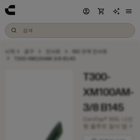
account_circle
shopping_cart
menu
chevron_right
chevron_right
chevron_right
시작
공구
인서트
ISO 규격 인서트
chevron_right
T300-XM100AM-3/8 B145
T300-
XM100AM-
3/8 B145
CoroTap® 300, 나선
chevron_right
형 플루트 절삭 탭