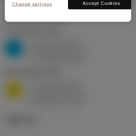
Accept Cookies
Change settings
시작값
(KAPR
95 deg
)
P2.1.Z.AN
,
경도: 175 HB
a
10 mm (2.4 - 13)
p
P
f
0.8 mm/r (0.5 - 1.1)
n
h
0.8 mm/r (0.5 - 1.1)
ex
v
75 m/min (95 - 60)
c
M1.0.Z.AQ
,
경도: 200 HB
a
10 mm (2.4 - 13)
p
M
f
0.8 mm/r (0.5 - 1.1)
n
h
0.8 mm/r (0.5 - 1.1)
ex
v
65 m/min (90 - 50)
c
기술 이미지