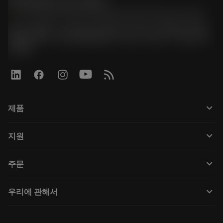
한국샌드빅 주식회사
phone
070-4784-4014 (Provide Korean/Chinese service)
경기도 광명시 소하로 190, B동 1317호, 1318호(소하동,
광명G타워) / 사업자등록번호: 116-81-15957 / 대표이사:
박준형
keyboard_arrow_down
제품
Tüm araçlar
keyboard_arrow_down
지원
Tüm yazılımlar
Müşteri hizmetleri
Geri Dönüşüm
keyboard_arrow_down
주문
Distribütörler ve uzmanlar
Rekondisyonlama
Nasıl satın alınır
Kılavuzlar ve eğitimler
Tailor Made
keyboard_arrow_down
우리에 관해서
Sipariş
Hesap makineleri ve uygulamalar
Sandvik Coromant hakkında
Geri dön
Kataloglar ve el kitapları