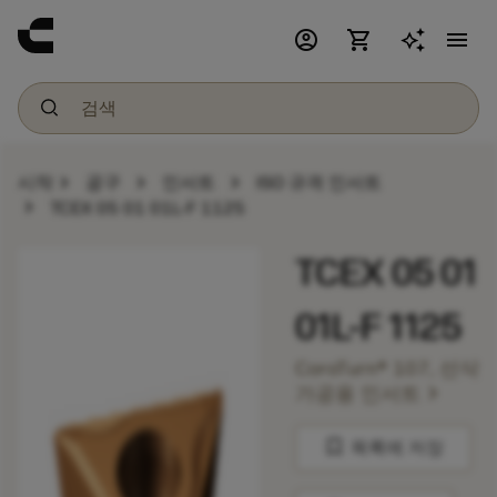
account_circle
shopping_cart
menu
chevron_right
chevron_right
chevron_right
시작
공구
인서트
ISO 규격 인서트
chevron_right
TCEX 05 01 01L-F 1125
TCEX 05 01
01L-F 1125
CoroTurn® 107, 선삭
chevron_right
가공용 인서트
bookmark
목록에 저장