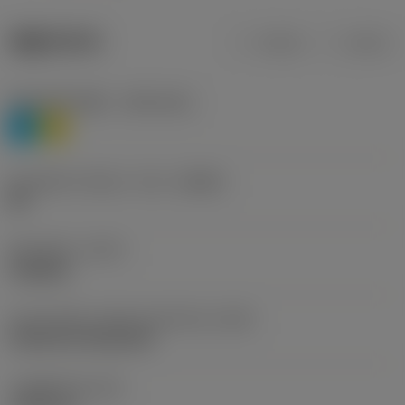
제품 데이터
미터식
인치식
재질 분류 레벨 1
(TMC1ISO)
P
M
칩 브레이커 제조사 기호
(CBMD)
HR
공정 유형
(CTPT)
roughing
인서트 장착 스타일 코드(미터식)
(IFS)
Cylindrical fixing hole
고정 홀 직경
(D1)