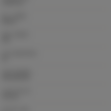
1.5875 mm
승수
(HAND)
Neutral
재종
(GRADE)
235
모재
(SUBSTRATE)
HC
코팅
(COATING)
CVD TiCN+TiN
인서트 두께
(S)
6.35 mm
주 여유각
(AN)