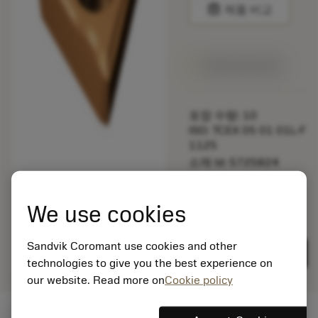
balance
제품 비교
1주일 안에 제공
포장 수량: 10
ISO: TCEX 05 01 01L-F
1125
소재 Id: 5725824
EAN: 10621144
ANSI: CNMM 644-HR
We use cookies
235
제네릭
deployed_code
3D 모델 표시
Sandvik Coromant use cookies and other
remove
add
표현
shopping_cart
카트에
technologies to give you the best experience on
our website. Read more on
Cookie policy