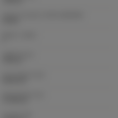
7.925 mm
인서트 크기 및 모양
(CUTINT_SIZESHAPE)
CN1906
절삭날 수
(CEDC)
2
내접원 직경
(IC)
19.05 mm
인서트 모양 코드
(SC)
Rhombic 80
절삭날 유효 길이
(LE)
17.7439 mm
코너 반경
(RE)