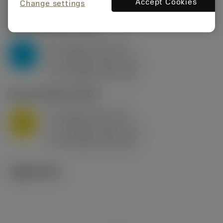
Accept Cookies
시작값
(KAPR
95 deg
)
Change settings
P2.1.Z.AN
,
경도: 175 HB
a
10 mm (2.4 - 13)
p
P
f
0.8 mm/r (0.5 - 1.1)
n
h
0.8 mm/r (0.5 - 1.1)
ex
v
75 m/min (95 - 60)
c
M1.0.Z.AQ
,
경도: 200 HB
a
10 mm (2.4 - 13)
p
M
f
0.8 mm/r (0.5 - 1.1)
n
h
0.8 mm/r (0.5 - 1.1)
ex
v
65 m/min (90 - 50)
c
기술 이미지