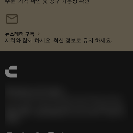
주문, 가격 확인 및 공구 가용성 확인
mail
chevron_right
뉴스레터 구독
저희와 함께 하세요. 최신 정보로 유지 하세요.
한국샌드빅 주식회사
phone
070-4784-4014 (Provide Korean/Chinese service)
경기도 광명시 소하로 190, B동 1317호, 1318호(소하동,
광명G타워) / 사업자등록번호: 116-81-15957 / 대표이사:
박준형