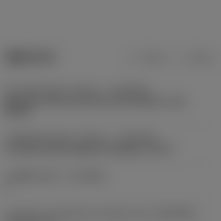
제품 데이터
미터식
인치식
장비 방향 어댑터 인터페이스
(ADINTMS)
Nakamura-Tome non-driven turret interface -size
NA35A
가공물 방향 어댑터 인터페이스
(ADINTWS)
Coromant Capto (segment clamping) -size C3
가공물측 연결 수
(CCONWS)
4
Connection arrangement workpiece side
(CONARWS)