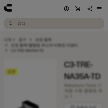
account_circle
shopping_cart
menu
chevron_right
chevron_right
시작
공구
조정 품목
chevron_right
조정 품목/클램핑 유닛과 비회전 어댑터
chevron_right
C3-TRE-NA35A-TD
C3-TRE-
신규
NA35A-TD
Nakamura Tome 기
계용 수동 클램핑 유
chevron_right
닛
bookmark
목록에 저장