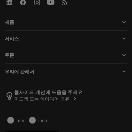
keyboard_arrow_down
제품
모든 제품
keyboard_arrow_down
서비스
CoroPlus® Tool Guide
재활용
Tool Assembly
keyboard_arrow_down
주문
재처리
Tailor Made
구입 방법
지식
카탈로그
keyboard_arrow_down
우리에 관해서
주문하다
전자학습
경력
반품카트에 추가
이벤트 및 교육
샌드빅 코로만트 소개
주문 추적
Tool ID
웹사이트 개선에 도움을 주세요
emoji_objects
chevron_right
피드백 또는 아이디어 공유
저희를 찾아주세요
자주 묻는 질문
보도자료
연락처
안전 정보
mm
inch
지속 가능성