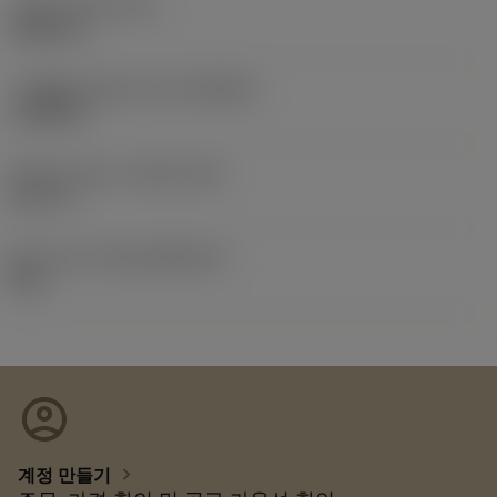
기능상 직경
(DFC)
0.8661 in
가공물측 연결 직경
(DCONWS)
1.2598 in
Release date
(ValFrom20)
26. 5. 5.
출시 팩 ID
(RELEASEPACK)
26.2
account_circle
chevron_right
계정 만들기