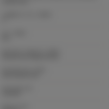
on pitch circle
가공물측 바디 각도
(BAWS)
0 °
승수
(HAND)
Left
절삭유 입구 스타일 코드
(CNSC)
decentral over flange and axial
절삭유 출구 방식
(CXSC)
axial concentric exit
절삭유 압력
(CP)
1,160 PSI
품목 무게
(WT)