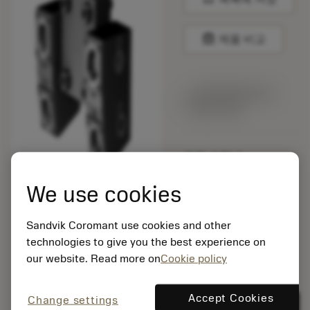
balance
제품 비교
주문요청에 따라
생산 가능
포장 수량: 1
ISO: C3-TRE-NA35A-
TD
We use cookies
소재 Id: 9113273
EAN:
Sandvik Coromant use cookies and other
7323229939399
technologies to give you the best experience on
ANSI: C3-TRE-NA35A-
our website. Read more on
Cookie policy
TD
Accept Cookies
Change settings
remove
add
제네릭 표현
shopping_cart
카트에