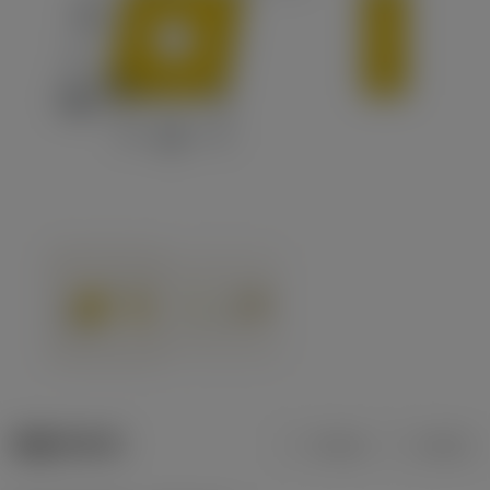
제품 데이터
미터식
인치식