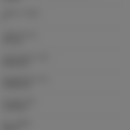
절삭날 수
(CEDC)
4
내접원 직경
(IC)
12.7 mm
인서트 모양 코드
(SC)
Rhombic 80
절삭날 유효 길이
(LE)
12.0959 mm
코너 반경
(RE)
0.7938 mm
승수
(HAND)
Neutral