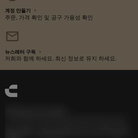
chevron_right
계정 만들기
주문, 가격 확인 및 공구 가용성 확인
mail
chevron_right
뉴스레터 구독
저희와 함께 하세요. 최신 정보로 유지 하세요.
한국샌드빅 주식회사
phone
070-4784-4014 (Provide Korean/Chinese service)
경기도 광명시 소하로 190, B동 1317호, 1318호(소하동,
광명G타워) / 사업자등록번호: 116-81-15957 / 대표이사: