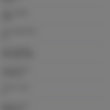
재종
(GRADE)
1125
모재
(SUBSTRATE)
HC
코팅
(COATING)
PVD TiAlN+TiAlN
인서트 두께
(S)
4.7625 mm
주 여유각
(AN)
0 °
품목 무게
(WT)