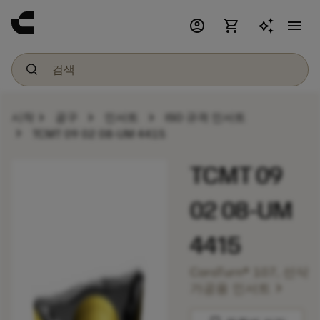
account_circle
shopping_cart
menu
chevron_right
chevron_right
chevron_right
시작
공구
인서트
ISO 규격 인서트
chevron_right
TCMT 09 02 08-UM 4415
TCMT 09
02 08-UM
4415
CoroTurn® 107, 선삭
chevron_right
가공용 인서트