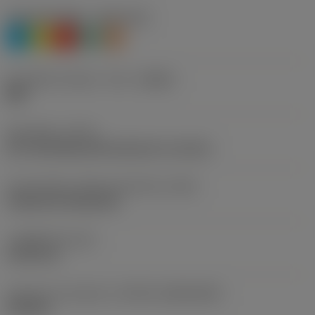
재질 분류 레벨 1
(TMC1ISO)
P
M
K
N
S
칩 브레이커 제조사 기호
(CBMD)
MM
공정 유형
(CTPT)
pre-machining with demand on surface
인서트 장착 스타일 코드(미터식)
(IFS)
Cylindrical fixing hole
고정 홀 직경
(D1)
5.156 mm
인서트 크기 및 모양
(CUTINT_SIZESHAPE)
CN1204