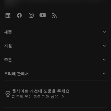
박준형
keyboard_arrow_down
제품
すべてのツール
keyboard_arrow_down
지원
すべてのソフトウェア
カスタマーサービス
リサイクル
keyboard_arrow_down
주문
販売店および専門家
再生処理
購入方法
ガイドとチュートリアル
テーラーメード
keyboard_arrow_down
우리에 관해서
注文
計算ツールとアプリ
サンドビック・コロマントについて
戻る
カタログおよびハンドブック
Manufacturing Wellness
注文を追跡する
웹사이트 개선에 도움을 주세요
emoji_objects
chevron_right
피드백 또는 아이디어 공유
経歴
見積もりを作成する
サステナブルな事業