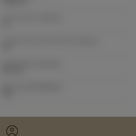
0.0087 kg
인서트 시트 크기
(SSC_M)
12
인서트 시트 크기 코드 인치식 보기
(SSC_N)
1/2
Release date
(ValFrom20)
08. 9. 25.
출시 팩 ID
(RELEASEPACK)
08.2
account_circle