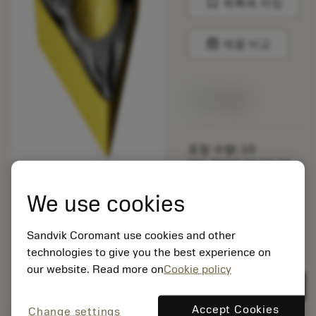
bookmark
목록에 저장
balance
제품 비교
재고 있음
포장 수량: 10
ISO: TCMT 09 02 08-
UM 4415
소재 Id: 5724444
We use cookies
EAN: 12353902
ANSI: CNMG 432-MM
Sandvik Coromant use cookies and other
1125
technologies to give you the best experience on
제네릭
our website. Read more on
Cookie policy
deployed_code
3D 모델 표시
remove
add
표현
shopping_cart
카트에
Accept Cookies
Change settings