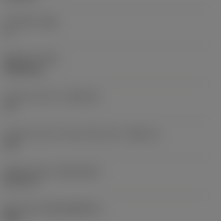
주 여유각
(AN)
0 °
품목 무게
(WT)
0.0262 kg
인서트 시트 크기
(SSC_M)
19
인서트 시트 크기 코드 인치식 보기
(SSC_N)
3/4
Release date
(ValFrom20)
92. 11. 2.
출시 팩 ID
(RELEASEPACK)
92.3