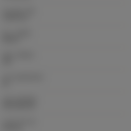
코너 반경
(RE)
1.5875 mm
승수
(HAND)
Neutral
재종
(GRADE)
235
모재
(SUBSTRATE)
HC
코팅
(COATING)
CVD TiCN+TiN
인서트 두께
(S)
6.35 mm