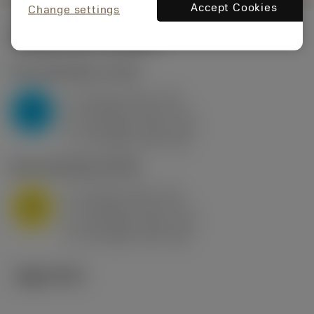
Accept Cookies
Change settings
시작값
(KAPR
95 deg
)
P2.1.Z.AN
,
경도: 175 HB
a
10 mm (2.4 - 13)
p
P
f
0.8 mm/r (0.5 - 1.1)
n
h
0.8 mm/r (0.5 - 1.1)
ex
v
75 m/min (95 - 60)
c
M1.0.Z.AQ
,
경도: 200 HB
a
10 mm (2.4 - 13)
p
M
f
0.8 mm/r (0.5 - 1.1)
n
h
0.8 mm/r (0.5 - 1.1)
ex
v
65 m/min (90 - 50)
c
기술 이미지