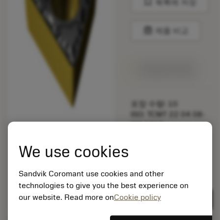
bookmark
목록에 저장
balance
제품 비교
1주일 안에 제공
포장 수량: 10
ISO: TCMT 22 04 08-
KM 3210
소재 Id: 5725824
We use cookies
EAN: 10621144
ANSI: CNMM 644-HR
235
Sandvik Coromant use cookies and other
technologies to give you the best experience on
제네릭
deployed_code
3D 모델 표시
remove
add
표현
shopping_cart
our website. Read more on
Cookie policy
카트에