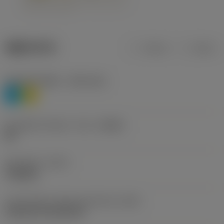
제품 데이터
미터식
인치식
재질 분류 레벨 1
(TMC1ISO)
P
M
칩 브레이커 제조사 기호
(CBMD)
HR
공정 유형
(CTPT)
roughing
인서트 장착 스타일 코드(미터식)
(IFS)
Cylindrical fixing hole