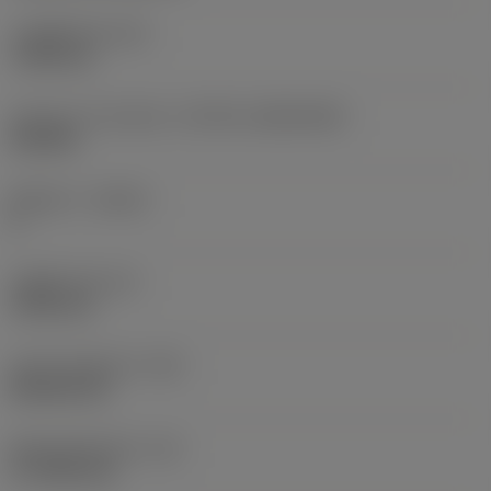
고정 홀 직경
(D1)
7.925 mm
인서트 크기 및 모양
(CUTINT_SIZESHAPE)
CN1906
절삭날 수
(CEDC)
2
내접원 직경
(IC)
19.05 mm
인서트 모양 코드
(SC)
Rhombic 80
절삭날 유효 길이
(LE)
17.7439 mm