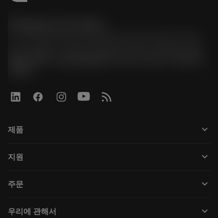
한국샌드빅 주식회사
phone
070-4784-4014 (Provide Korean/Chinese service)
경기도 광명시 소하로 190, B동 1317호, 1318호(소하동,
광명G타워) / 사업자등록번호: 116-81-15957 / 대표이사:
박준형
keyboard_arrow_down
제품
Tüm araçlar
keyboard_arrow_down
지원
Tüm yazılımlar
Müşteri hizmetleri
Geri Dönüşüm
keyboard_arrow_down
주문
Distribütörler ve uzmanlar
Rekondisyonlama
Nasıl satın alınır
Kılavuzlar ve eğitimler
Tailor Made
keyboard_arrow_down
우리에 관해서
Sipariş
Hesap makineleri ve uygulamalar