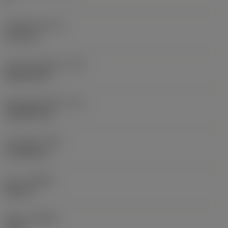
내접원 직경
(IC)
12.7 mm
인서트 모양 코드
(SC)
Rhombic 80
절삭날 유효 길이
(LE)
12.0959 mm
코너 반경
(RE)
0.7938 mm
승수
(HAND)
Neutral
재종
(GRADE)