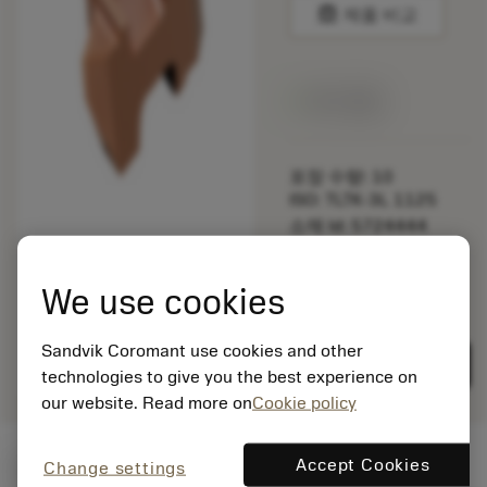
balance
제품 비교
재고 있음
포장 수량: 10
ISO: TLTK-3L 1125
소재 Id: 5724444
EAN: 12353902
ANSI: CNMG 432-MM
We use cookies
1125
제네릭
deployed_code
3D 모델 표시
Sandvik Coromant use cookies and other
remove
add
표현
shopping_cart
카트에
technologies to give you the best experience on
our website. Read more on
Cookie policy
Accept Cookies
시작값
(KAPR
95 deg
)
Change settings