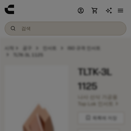
account_circle
shopping_cart
menu
chevron_right
chevron_right
chevron_right
시작
공구
인서트
ISO 규격 인서트
chevron_right
TLTK-3L 1125
TLTK-3L
1125
나사 선삭 가공용
chevron_right
Top Lok 인서트
bookmark
목록에 저장