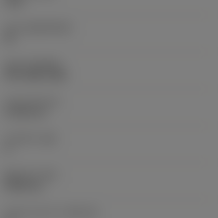
1125
모재
(SUBSTRATE)
HC
코팅
(COATING)
PVD TiAlN+TiAlN
인서트 두께
(S)
4.7625 mm
주 여유각
(AN)
0 °
품목 무게
(WT)
0.0087 kg
인서트 시트 크기
(SSC_M)