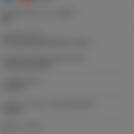
칩 브레이커 제조사 기호
(CBMD)
MM
공정 유형
(CTPT)
pre-machining with demand on surface
인서트 장착 스타일 코드(미터식)
(IFS)
Cylindrical fixing hole
고정 홀 직경
(D1)
5.156 mm
인서트 크기 및 모양
(CUTINT_SIZESHAPE)
CN1204
절삭날 수
(CEDC)
4