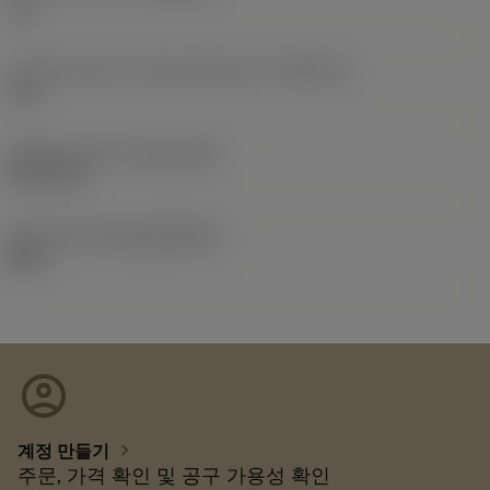
12
인서트 시트 크기 코드 인치식 보기
(SSC_N)
1/2
Release date
(ValFrom20)
08. 9. 25.
출시 팩 ID
(RELEASEPACK)
08.2
account_circle
chevron_right
계정 만들기
주문, 가격 확인 및 공구 가용성 확인