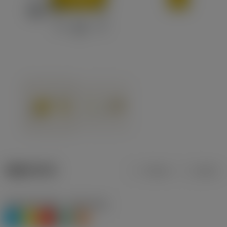
제품 데이터
미터식
인치식
재질 분류 레벨 1
(TMC1ISO)
P
M
K
N
S