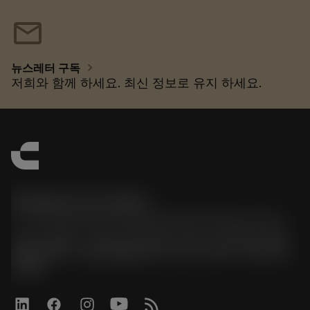
mail
chevron_right
뉴스레터 구독
저희와 함께 하세요. 최신 정보로 유지 하세요.
한국샌드빅 주식회사
phone
070-4784-4014 (Provide Korean/Chinese service)
경기도 광명시 소하로 190, B동 1317호, 1318호(소하동,
광명G타워) / 사업자등록번호: 116-81-15957 / 대표이사:
박준형