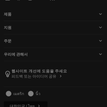
keyboard_arrow_down
제품
すべてのツール
keyboard_arrow_down
지원
すべてのソフトウェア
カスタマーサービス
リサイクル
keyboard_arrow_down
주문
販売店および専門家
再生処理
購入方法
ガイドとチュートリアル
テーラーメード
keyboard_arrow_down
우리에 관해서
注文
計算ツールとアプリ
サンドビック・コロマントについて
戻る
カタログおよびハンドブック
Manufacturing Wellness
注文を追跡する
웹사이트 개선에 도움을 주세요
emoji_objects
chevron_right
피드백 또는 아이디어 공유
経歴
見積もりを作成する
サステナブルな事業
記事
เมตริก
นิ้ว
プレス用
chevron_right
대한민국 | ไทย