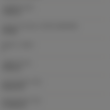
고정 홀 직경
(D1)
7.925 mm
인서트 크기 및 모양
(CUTINT_SIZESHAPE)
CN1906
절삭날 수
(CEDC)
2
내접원 직경
(IC)
19.05 mm
인서트 모양 코드
(SC)
Rhombic 80
절삭날 유효 길이
(LE)
17.7439 mm