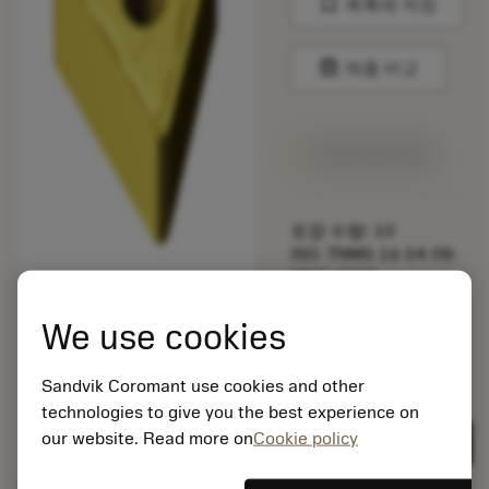
bookmark
목록에 저장
balance
제품 비교
1주일 안에 제공
포장 수량: 10
ISO: TNMG 16 04 08-
MMC 2025
소재 Id: 5725824
We use cookies
EAN: 10621144
ANSI: CNMM 644-HR
235
Sandvik Coromant use cookies and other
technologies to give you the best experience on
제네릭
deployed_code
3D 모델 표시
remove
add
표현
shopping_cart
our website. Read more on
Cookie policy
카트에