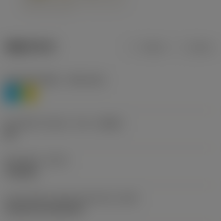
제품 데이터
미터식
인치식
재질 분류 레벨 1
(TMC1ISO)
P
M
칩 브레이커 제조사 기호
(CBMD)
HR
공정 유형
(CTPT)
roughing
인서트 장착 스타일 코드(미터식)
(IFS)
Cylindrical fixing hole