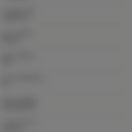
코너 반경
(RE)
1.5875 mm
승수
(HAND)
Neutral
재종
(GRADE)
235
모재
(SUBSTRATE)
HC
코팅
(COATING)
CVD TiCN+TiN
인서트 두께
(S)
6.35 mm