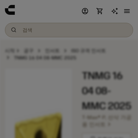
account_circle
shopping_cart
menu
chevron_right
chevron_right
chevron_right
시작
공구
인서트
ISO 규격 인서트
chevron_right
TNMG 16 04 08-MMC 2025
TNMG 16
04 08-
MMC 2025
T-Max® P, 선삭 가공
chevron_right
용 인서트