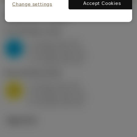
Accept Cookies
Change settings
시작값
(KAPR
95 deg
)
P2.1.Z.AN
,
경도: 175 HB
a
10 mm (2.4 - 13)
p
P
f
0.8 mm/r (0.5 - 1.1)
n
h
0.8 mm/r (0.5 - 1.1)
ex
v
75 m/min (95 - 60)
c
M1.0.Z.AQ
,
경도: 200 HB
a
10 mm (2.4 - 13)
p
M
f
0.8 mm/r (0.5 - 1.1)
n
h
0.8 mm/r (0.5 - 1.1)
ex
v
65 m/min (90 - 50)
c
기술 이미지