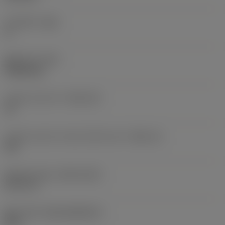
주 여유각
(AN)
0 °
품목 무게
(WT)
0.0262 kg
인서트 시트 크기
(SSC_M)
19
인서트 시트 크기 코드 인치식 보기
(SSC_N)
3/4
Release date
(ValFrom20)
92. 11. 2.
출시 팩 ID
(RELEASEPACK)
92.3