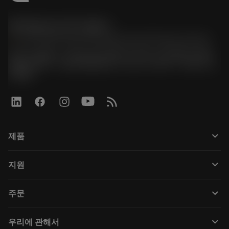
한국샌드빅 주식회사
phone
070-4784-4014 (Provide Korean/Chinese service)
경기도 광명시 소하로 190, B동 1317호, 1318호(소하동,
광명G타워) / 사업자등록번호: 116-81-15957 / 대표이사:
박준형
keyboard_arrow_down
제품
Tüm araçlar
keyboard_arrow_down
지원
Tüm yazılımlar
Müşteri hizmetleri
Geri Dönüşüm
keyboard_arrow_down
주문
Distribütörler ve uzmanlar
Rekondisyonlama
Nasıl satın alınır
Kılavuzlar ve eğitimler
Tailor Made
keyboard_arrow_down
우리에 관해서
Sipariş
Hesap makineleri ve uygulamalar