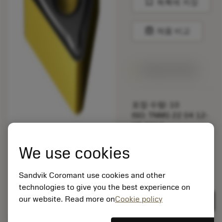
bookmark
목록에 저장
balance
제품 비교
1주일 안에 제공
포장 수량: 10
ISO: TNMG 22 04 12-
KR 3210
소재 Id: 5725824
We use cookies
EAN: 10621144
ANSI: CNMM 644-HR
235
Sandvik Coromant use cookies and other
technologies to give you the best experience on
제네릭
deployed_code
3D 모델 표시
remove
add
표현
shopping_cart
our website. Read more on
Cookie policy
카트에