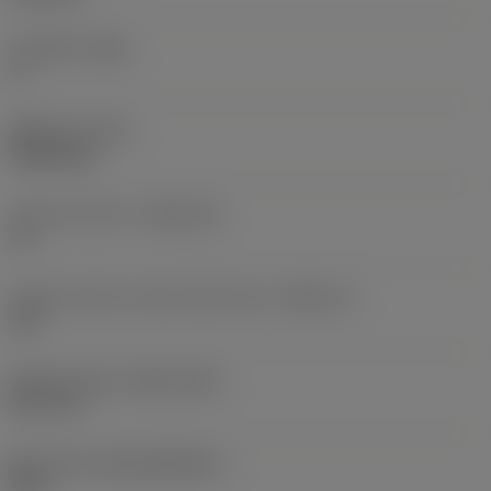
주 여유각
(AN)
0 °
품목 무게
(WT)
0.0262 kg
인서트 시트 크기
(SSC_M)
19
인서트 시트 크기 코드 인치식 보기
(SSC_N)
3/4
Release date
(ValFrom20)
92. 11. 2.
출시 팩 ID
(RELEASEPACK)
92.3