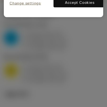
Accept Cookies
Change settings
시작값
(KAPR
95 deg
)
P2.1.Z.AN
,
경도: 175 HB
a
10 mm (2.4 - 13)
p
P
f
0.8 mm/r (0.5 - 1.1)
n
h
0.8 mm/r (0.5 - 1.1)
ex
v
75 m/min (95 - 60)
c
M1.0.Z.AQ
,
경도: 200 HB
a
10 mm (2.4 - 13)
p
M
f
0.8 mm/r (0.5 - 1.1)
n
h
0.8 mm/r (0.5 - 1.1)
ex
v
65 m/min (90 - 50)
c
기술 이미지