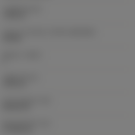
고정 홀 직경
(D1)
7.925 mm
인서트 크기 및 모양
(CUTINT_SIZESHAPE)
CN1906
절삭날 수
(CEDC)
2
내접원 직경
(IC)
19.05 mm
인서트 모양 코드
(SC)
Rhombic 80
절삭날 유효 길이
(LE)
17.7439 mm