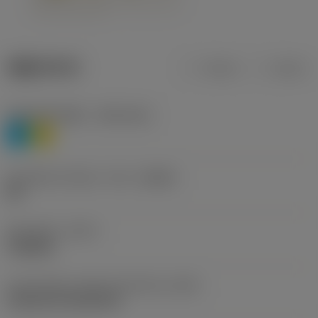
제품 데이터
미터식
인치식
재질 분류 레벨 1
(TMC1ISO)
P
M
칩 브레이커 제조사 기호
(CBMD)
HR
공정 유형
(CTPT)
roughing
인서트 장착 스타일 코드(미터식)
(IFS)
Cylindrical fixing hole