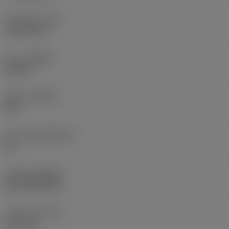
코너 반경
(RE)
1.5875 mm
승수
(HAND)
Neutral
재종
(GRADE)
235
모재
(SUBSTRATE)
HC
코팅
(COATING)
CVD TiCN+TiN
인서트 두께
(S)
6.35 mm