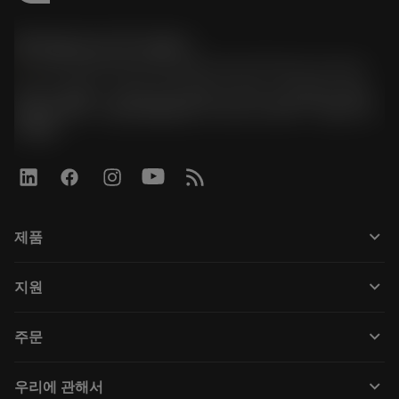
한국샌드빅 주식회사
phone
070-4784-4014 (Provide Korean/Chinese service)
경기도 광명시 소하로 190, B동 1317호, 1318호(소하동,
광명G타워) / 사업자등록번호: 116-81-15957 / 대표이사:
박준형
keyboard_arrow_down
제품
Tüm araçlar
keyboard_arrow_down
지원
Tüm yazılımlar
Müşteri hizmetleri
Geri Dönüşüm
keyboard_arrow_down
주문
Distribütörler ve uzmanlar
Rekondisyonlama
Nasıl satın alınır
Kılavuzlar ve eğitimler
Tailor Made
keyboard_arrow_down
우리에 관해서
Sipariş
Hesap makineleri ve uygulamalar