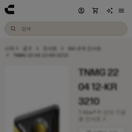
account_circle
shopping_cart
menu
chevron_right
chevron_right
chevron_right
시작
공구
인서트
ISO 규격 인서트
chevron_right
TNMG 22 04 12-KR 3210
TNMG 22
04 12-KR
3210
T-Max® P, 선삭 가공
chevron_right
용 인서트