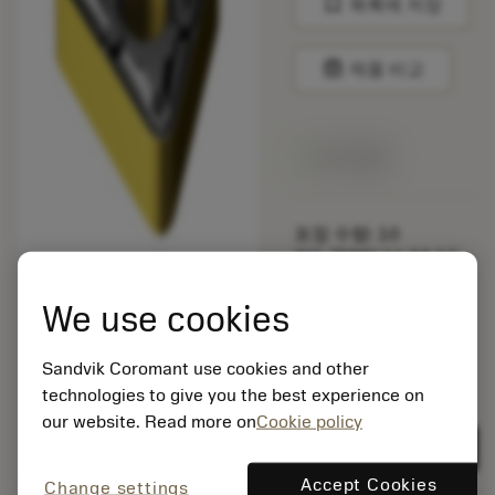
bookmark
목록에 저장
balance
제품 비교
재고 있음
포장 수량: 10
ISO: TNMX 16 04 12-
WMX 4425
소재 Id: 5724444
We use cookies
EAN: 12353902
ANSI: CNMG 432-MM
Sandvik Coromant use cookies and other
1125
technologies to give you the best experience on
제네릭
our website. Read more on
Cookie policy
deployed_code
3D 모델 표시
remove
add
표현
shopping_cart
카트에
Accept Cookies
Change settings