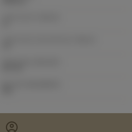
0.0087 kg
인서트 시트 크기
(SSC_M)
12
인서트 시트 크기 코드 인치식 보기
(SSC_N)
1/2
Release date
(ValFrom20)
08. 9. 25.
출시 팩 ID
(RELEASEPACK)
08.2
account_circle