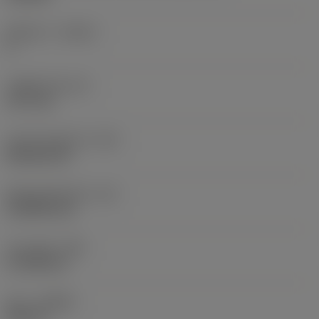
절삭날 수
(CEDC)
4
내접원 직경
(IC)
12.7 mm
인서트 모양 코드
(SC)
Rhombic 80
절삭날 유효 길이
(LE)
12.0959 mm
코너 반경
(RE)
0.7938 mm
승수
(HAND)
Neutral