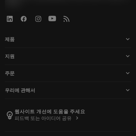
박준형
keyboard_arrow_down
제품
すべてのツール
keyboard_arrow_down
지원
すべてのソフトウェア
カスタマーサービス
リサイクル
keyboard_arrow_down
주문
販売店および専門家
再生処理
購入方法
ガイドとチュートリアル
テーラーメード
keyboard_arrow_down
우리에 관해서
注文
計算ツールとアプリ
サンドビック・コロマントについて
戻る
カタログおよびハンドブック
Manufacturing Wellness
注文を追跡する
웹사이트 개선에 도움을 주세요
emoji_objects
chevron_right
피드백 또는 아이디어 공유
経歴
見積もりを作成する
サステナブルな事業