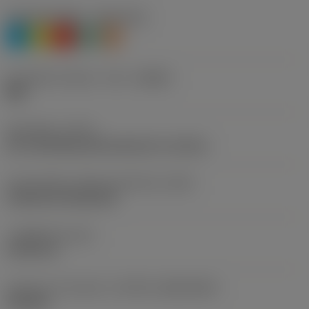
재질 분류 레벨 1
(TMC1ISO)
P
M
K
N
S
칩 브레이커 제조사 기호
(CBMD)
MM
공정 유형
(CTPT)
pre-machining with demand on surface
인서트 장착 스타일 코드(미터식)
(IFS)
Cylindrical fixing hole
고정 홀 직경
(D1)
5.156 mm
인서트 크기 및 모양
(CUTINT_SIZESHAPE)
CN1204