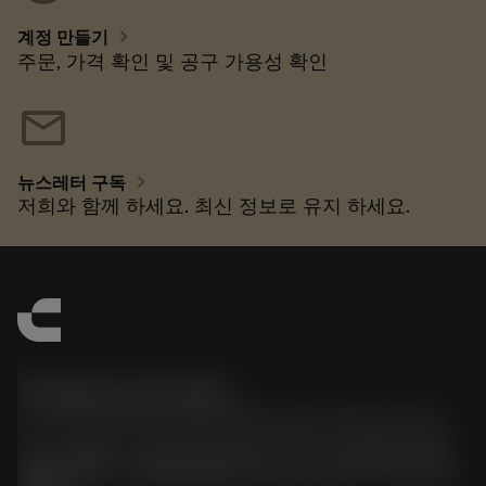
chevron_right
계정 만들기
주문, 가격 확인 및 공구 가용성 확인
mail
chevron_right
뉴스레터 구독
저희와 함께 하세요. 최신 정보로 유지 하세요.
한국샌드빅 주식회사
phone
070-4784-4014 (Provide Korean/Chinese service)
경기도 광명시 소하로 190, B동 1317호, 1318호(소하동,
광명G타워) / 사업자등록번호: 116-81-15957 / 대표이사: