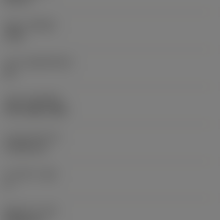
재종
(GRADE)
1125
모재
(SUBSTRATE)
HC
코팅
(COATING)
PVD TiAlN+TiAlN
인서트 두께
(S)
4.7625 mm
주 여유각
(AN)
0 °
품목 무게
(WT)