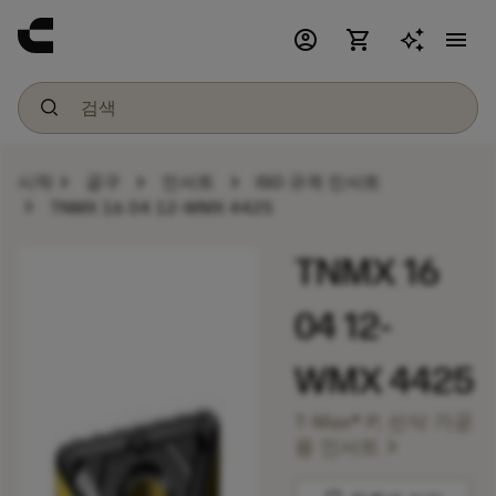
account_circle
shopping_cart
menu
chevron_right
chevron_right
chevron_right
시작
공구
인서트
ISO 규격 인서트
chevron_right
TNMX 16 04 12-WMX 4425
TNMX 16
04 12-
WMX 4425
T-Max® P, 선삭 가공
chevron_right
용 인서트