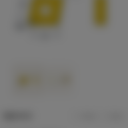
제품 데이터
미터식
인치식