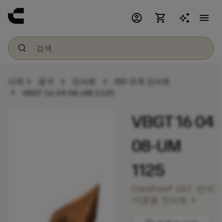
account_circle
shopping_cart
menu
chevron_right
chevron_right
chevron_right
시작
공구
인서트
ISO 규격 인서트
chevron_right
VBGT 16 04 08-UM 1125
VBGT 16 04
08-UM
1125
CoroTurn® 107, 선삭
chevron_right
가공용 인서트