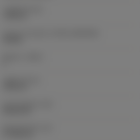
고정 홀 직경
(D1)
7.925 mm
인서트 크기 및 모양
(CUTINT_SIZESHAPE)
CN1906
절삭날 수
(CEDC)
2
내접원 직경
(IC)
19.05 mm
인서트 모양 코드
(SC)
Rhombic 80
절삭날 유효 길이
(LE)
17.7439 mm