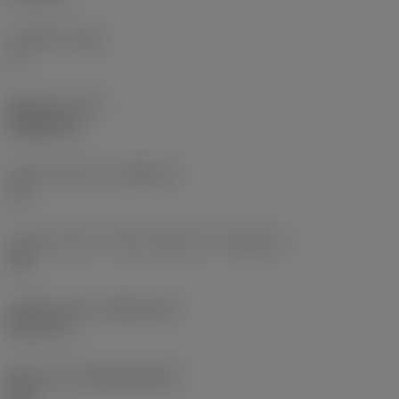
주 여유각
(AN)
0 °
품목 무게
(WT)
0.0262 kg
인서트 시트 크기
(SSC_M)
19
인서트 시트 크기 코드 인치식 보기
(SSC_N)
3/4
Release date
(ValFrom20)
92. 11. 2.
출시 팩 ID
(RELEASEPACK)
92.3