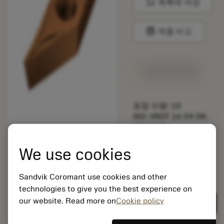
bookmark
목록에 저장
balance
제품 비교
1주일 안에 제공
포장 수량: 10
ISO: VBGT 16 04 08-
UM 1125
소재 Id: 5725824
We use cookies
EAN: 10621144
ANSI: CNMM 644-HR
235
Sandvik Coromant use cookies and other
technologies to give you the best experience on
제네릭
deployed_code
3D 모델 표시
remove
add
표현
shopping_cart
our website. Read more on
Cookie policy
카트에