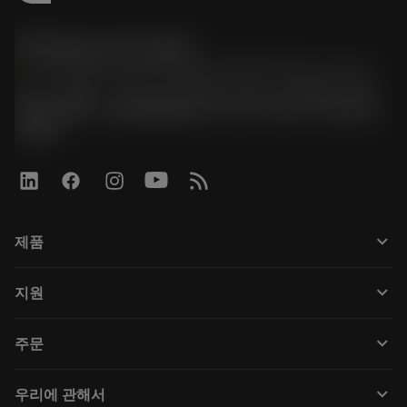
한국샌드빅 주식회사
phone
070-4784-4014 (Provide Korean/Chinese service)
경기도 광명시 소하로 190, B동 1317호, 1318호(소하동,
광명G타워) / 사업자등록번호: 116-81-15957 / 대표이사:
박준형
keyboard_arrow_down
제품
Tüm araçlar
keyboard_arrow_down
지원
Tüm yazılımlar
Müşteri hizmetleri
Geri Dönüşüm
keyboard_arrow_down
주문
Distribütörler ve uzmanlar
Rekondisyonlama
Nasıl satın alınır
Kılavuzlar ve eğitimler
Tailor Made
keyboard_arrow_down
우리에 관해서
Sipariş
Hesap makineleri ve uygulamalar