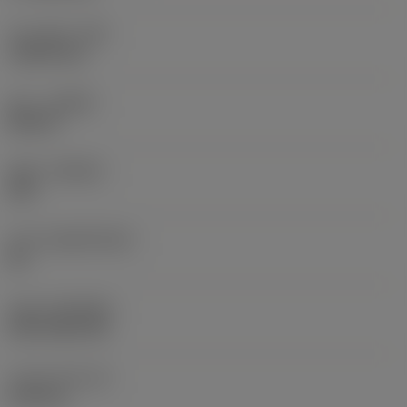
코너 반경
(RE)
1.5875 mm
승수
(HAND)
Neutral
재종
(GRADE)
235
모재
(SUBSTRATE)
HC
코팅
(COATING)
CVD TiCN+TiN
인서트 두께
(S)
6.35 mm