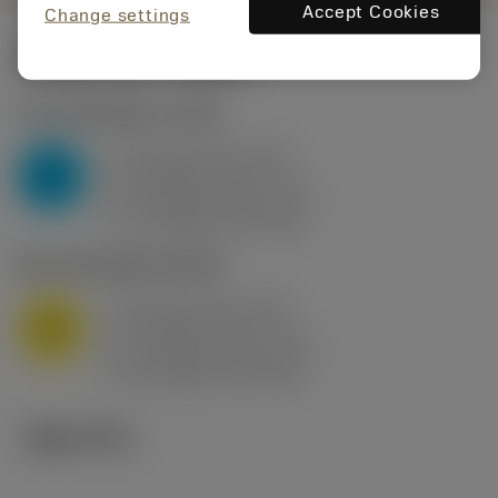
Accept Cookies
Change settings
시작값
(KAPR
95 deg
)
P2.1.Z.AN
,
경도: 175 HB
a
10 mm (2.4 - 13)
p
P
f
0.8 mm/r (0.5 - 1.1)
n
h
0.8 mm/r (0.5 - 1.1)
ex
v
75 m/min (95 - 60)
c
M1.0.Z.AQ
,
경도: 200 HB
a
10 mm (2.4 - 13)
p
M
f
0.8 mm/r (0.5 - 1.1)
n
h
0.8 mm/r (0.5 - 1.1)
ex
v
65 m/min (90 - 50)
c
기술 이미지