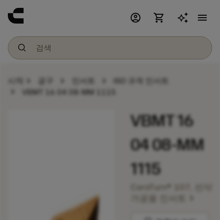
account_circle
shopping_cart
menu
chevron_right
chevron_right
chevron_right
시작
공구
인서트
ISO 규격 인서트
chevron_right
VBMT 16 04 08-MM 1115
VBMT 16
04 08-MM
1115
CoroTurn® 107, 선삭
chevron_right
가공용 인서트