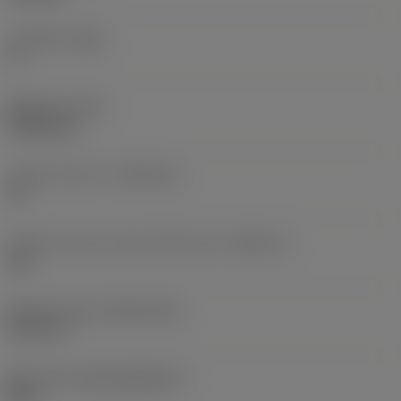
주 여유각
(AN)
0 °
품목 무게
(WT)
0.0262 kg
인서트 시트 크기
(SSC_M)
19
인서트 시트 크기 코드 인치식 보기
(SSC_N)
3/4
Release date
(ValFrom20)
92. 11. 2.
출시 팩 ID
(RELEASEPACK)
92.3