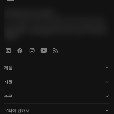
한국샌드빅 주식회사
phone
070-4784-4014 (Provide Korean/Chinese service)
경기도 광명시 소하로 190, B동 1317호, 1318호(소하동,
광명G타워) / 사업자등록번호: 116-81-15957 / 대표이사:
박준형
keyboard_arrow_down
제품
Tüm araçlar
keyboard_arrow_down
지원
Tüm yazılımlar
Müşteri hizmetleri
Geri Dönüşüm
keyboard_arrow_down
주문
Distribütörler ve uzmanlar
Rekondisyonlama
Nasıl satın alınır
Kılavuzlar ve eğitimler
Tailor Made
keyboard_arrow_down
우리에 관해서
Sipariş
Hesap makineleri ve uygulamalar