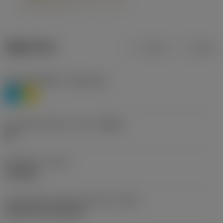
제품 데이터
미터식
인치식
재질 분류 레벨 1
(TMC1ISO)
P
M
칩 브레이커 제조사 기호
(CBMD)
HR
공정 유형
(CTPT)
roughing
인서트 장착 스타일 코드(미터식)
(IFS)
Cylindrical fixing hole