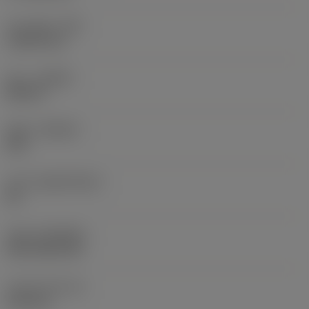
코너 반경
(RE)
1.5875 mm
승수
(HAND)
Neutral
재종
(GRADE)
235
모재
(SUBSTRATE)
HC
코팅
(COATING)
CVD TiCN+TiN
인서트 두께
(S)
6.35 mm