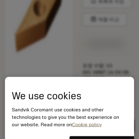
bookmark
목록에 저장
balance
제품 비교
1주일 안에 제공
포장 수량: 10
ISO: VBMT 16 04 08-
MM 1115
소재 Id: 5725824
We use cookies
EAN: 10621144
ANSI: CNMM 644-HR
235
Sandvik Coromant use cookies and other
technologies to give you the best experience on
제네릭
deployed_code
3D 모델 표시
remove
add
표현
shopping_cart
our website. Read more on
Cookie policy
카트에