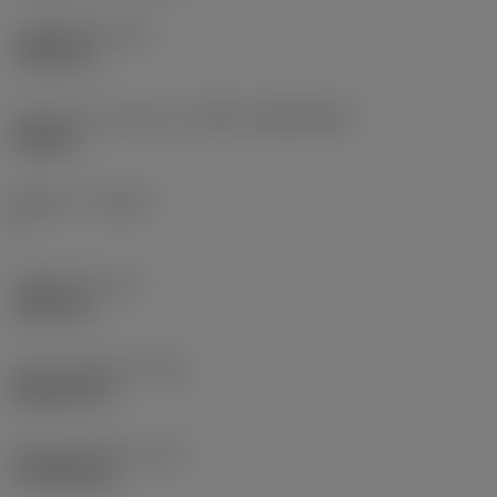
고정 홀 직경
(D1)
7.925 mm
인서트 크기 및 모양
(CUTINT_SIZESHAPE)
CN1906
절삭날 수
(CEDC)
2
내접원 직경
(IC)
19.05 mm
인서트 모양 코드
(SC)
Rhombic 80
절삭날 유효 길이
(LE)
17.7439 mm