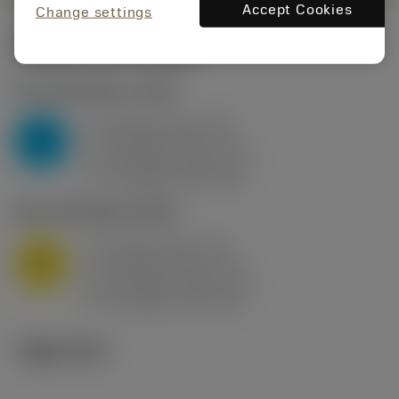
Accept Cookies
Change settings
시작값
(KAPR
95 deg
)
P2.1.Z.AN
,
경도: 175 HB
a
10 mm (2.4 - 13)
p
P
f
0.8 mm/r (0.5 - 1.1)
n
h
0.8 mm/r (0.5 - 1.1)
ex
v
75 m/min (95 - 60)
c
M1.0.Z.AQ
,
경도: 200 HB
a
10 mm (2.4 - 13)
p
M
f
0.8 mm/r (0.5 - 1.1)
n
h
0.8 mm/r (0.5 - 1.1)
ex
v
65 m/min (90 - 50)
c
기술 이미지