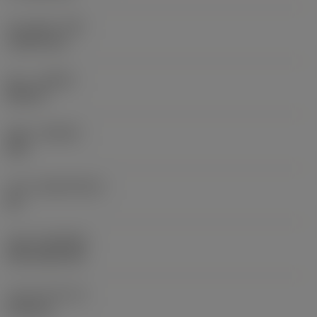
코너 반경
(RE)
1.5875 mm
승수
(HAND)
Neutral
재종
(GRADE)
235
모재
(SUBSTRATE)
HC
코팅
(COATING)
CVD TiCN+TiN
인서트 두께
(S)
6.35 mm