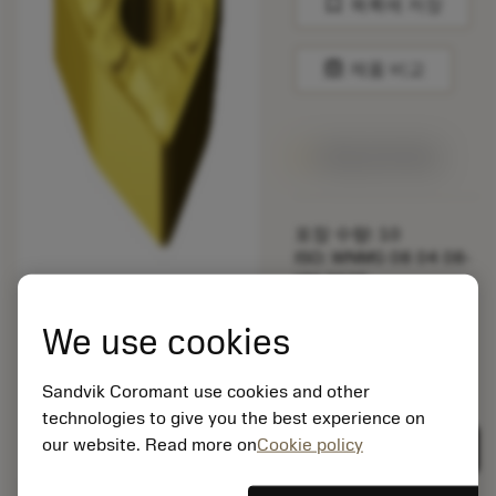
bookmark
목록에 저장
balance
제품 비교
1주일 안에 제공
포장 수량: 10
ISO: WNMG 08 04 08-
XM 2025
소재 Id: 5725824
We use cookies
EAN: 10621144
ANSI: CNMM 644-HR
235
Sandvik Coromant use cookies and other
technologies to give you the best experience on
제네릭
deployed_code
3D 모델 표시
remove
add
표현
shopping_cart
our website. Read more on
Cookie policy
카트에