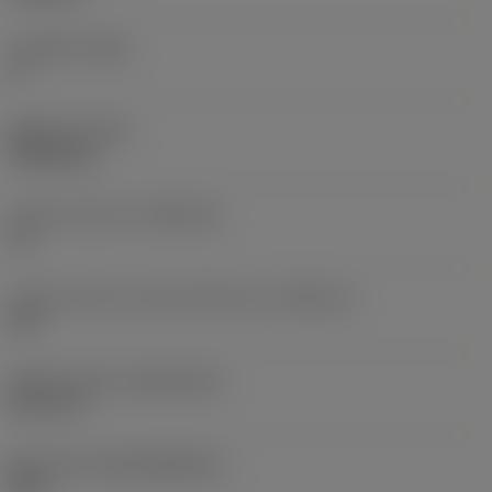
주 여유각
(AN)
0 °
품목 무게
(WT)
0.0262 kg
인서트 시트 크기
(SSC_M)
19
인서트 시트 크기 코드 인치식 보기
(SSC_N)
3/4
Release date
(ValFrom20)
92. 11. 2.
출시 팩 ID
(RELEASEPACK)
92.3