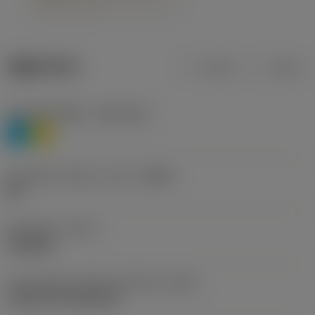
제품 데이터
미터식
인치식
재질 분류 레벨 1
(TMC1ISO)
P
M
칩 브레이커 제조사 기호
(CBMD)
HR
공정 유형
(CTPT)
roughing
인서트 장착 스타일 코드(미터식)
(IFS)
Cylindrical fixing hole