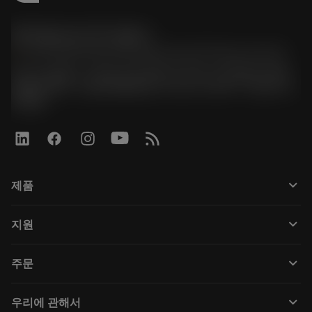
한국샌드빅 주식회사
phone
070-4784-4014 (Provide Korean/Chinese service)
경기도 광명시 소하로 190, B동 1317호, 1318호(소하동,
광명G타워) / 사업자등록번호: 116-81-15957 / 대표이사:
박준형
keyboard_arrow_down
제품
Tüm araçlar
keyboard_arrow_down
지원
Tüm yazılımlar
Müşteri hizmetleri
Geri Dönüşüm
keyboard_arrow_down
주문
Distribütörler ve uzmanlar
Rekondisyonlama
Nasıl satın alınır
Kılavuzlar ve eğitimler
Tailor Made
keyboard_arrow_down
우리에 관해서
Sipariş
Hesap makineleri ve uygulamalar