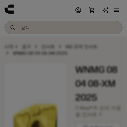
account_circle
shopping_cart
menu
chevron_right
chevron_right
chevron_right
시작
공구
인서트
ISO 규격 인서트
chevron_right
WNMG 08 04 08-XM 2025
WNMG 08
04 08-XM
2025
T-Max® P, 선삭 가공
chevron_right
용 인서트