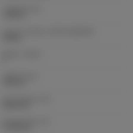
고정 홀 직경
(D1)
7.925 mm
인서트 크기 및 모양
(CUTINT_SIZESHAPE)
CN1906
절삭날 수
(CEDC)
2
내접원 직경
(IC)
19.05 mm
인서트 모양 코드
(SC)
Rhombic 80
절삭날 유효 길이
(LE)
17.7439 mm