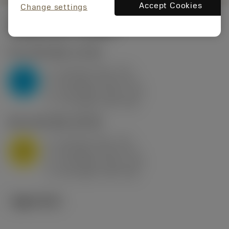
Accept Cookies
Change settings
시작값
(KAPR
95 deg
)
P2.1.Z.AN
,
경도: 175 HB
a
10 mm (2.4 - 13)
p
P
f
0.8 mm/r (0.5 - 1.1)
n
h
0.8 mm/r (0.5 - 1.1)
ex
v
75 m/min (95 - 60)
c
M1.0.Z.AQ
,
경도: 200 HB
a
10 mm (2.4 - 13)
p
M
f
0.8 mm/r (0.5 - 1.1)
n
h
0.8 mm/r (0.5 - 1.1)
ex
v
65 m/min (90 - 50)
c
기술 이미지