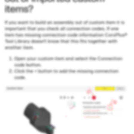
items?
If you want to build an assembly out of custom item it is
important that you check all connection codes. If one
item has missing connection code information CoroPlus®
Tool Library doesn’t know that this fits together with
another item.
Open your custom item and select the Connection
code button.
Click the + button to add the missing connection
code.