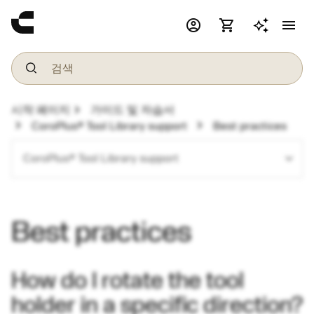
account_circle
shopping_cart
menu
chevron_right
시작 페이지
가이드 및 자습서
chevron_right
chevron_right
CoroPlus® Tool Library support
Best practices
expand_more
CoroPlus® Tool Library support
Best practices
How do I rotate the tool
holder in a specific direction?