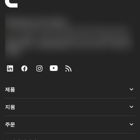
한국샌드빅 주식회사
phone
070-4784-4014 (Provide Korean/Chinese service)
경기도 광명시 소하로 190, B동 1317호, 1318호(소하동,
광명G타워) / 사업자등록번호: 116-81-15957 / 대표이사:
박준형
keyboard_arrow_down
제품
전체 공구
keyboard_arrow_down
지원
모든 소프트웨어
고객 서비스
재활용
keyboard_arrow_down
주문
유통업체 및 전문업체
재연마
구매 방법
가이드 및 튜토리얼
Tailor Made