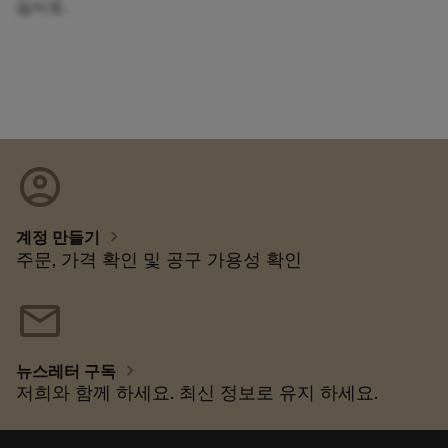
십시오.
account_circle
chevron_right
계정 만들기
주문, 가격 확인 및 공구 가용성 확인
mail
chevron_right
뉴스레터 구독
저희와 함께 하세요. 최신 정보로 유지 하세요.