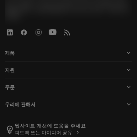
경기도 광명시 소하로 190, B동 1317호, 1318호(소하동,
광명G타워) / 사업자등록번호: 116-81-15957 / 대표이사:
박준형
keyboard_arrow_down
제품
Tous les outils
keyboard_arrow_down
지원
Kaikki ohjelmistot
Service à la clientèle
Recyclage
keyboard_arrow_down
주문
Distributeurs et spécialistes
Reconditionnement
Comment acheter
Guides et tutoriels
Tailor Made
keyboard_arrow_down
우리에 관해서
Commande
Calculatrices et applications
À propos de Sandvik Coromant
Retour
Catalogues et manuels
Fabrication de bien-être
Suivez votre commande
웹사이트 개선에 도움을 주세요
emoji_objects
chevron_right
피드백 또는 아이디어 공유
Carrière
Établir un devis