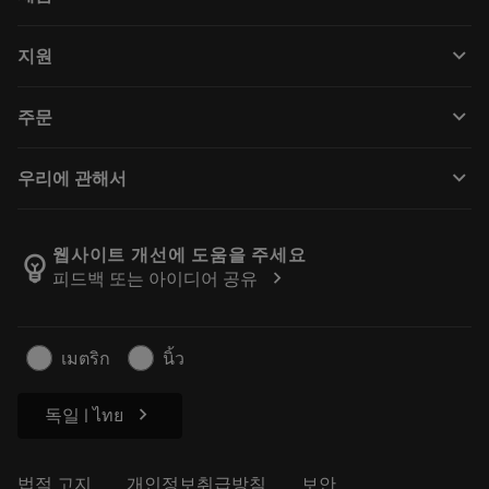
전체 공구
keyboard_arrow_down
지원
모든 소프트웨어
고객 서비스
재활용
keyboard_arrow_down
주문
유통업체 및 전문업체
재연마
구매 방법
가이드 및 튜토리얼
Tailor Made
keyboard_arrow_down
우리에 관해서
주문
계산기 및 앱
Sandvik Coromant 소개
돌아가기
카탈로그 및 핸드북
Manufacturing Wellness
주문 추적하기
웹사이트 개선에 도움을 주세요
emoji_objects
chevron_right
피드백 또는 아이디어 공유
경력
견적을 작성하세요
지속 가능한 비즈니스
기사
เมตริก
นิ้ว
프레스용
chevron_right
독일 | ไทย
법적 고지
개인정보취급방침
보안