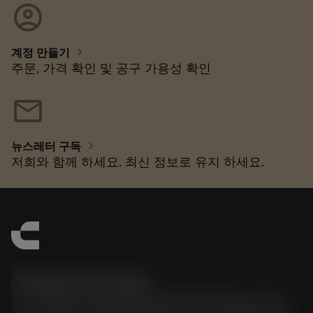
account_circle
chevron_right
계정 만들기
주문, 가격 확인 및 공구 가용성 확인
mail
chevron_right
뉴스레터 구독
저희와 함께 하세요. 최신 정보로 유지 하세요.
한국샌드빅 주식회사
phone
070-4784-4014 (Provide Korean/Chinese service)