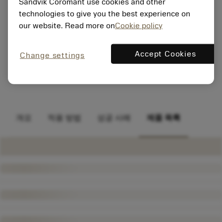
Sandvik Coromant use cookies and other
technologies to give you the best experience on
our website. Read more on
Cookie policy
Accept Cookies
Change settings
개요
적용 방법
성공 사례
제품 목록