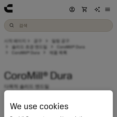
account_circle
shopping_cart
menu
chevron_right
chevron_right
시작 페이지
공구
밀링 공구
chevron_right
chevron_right
솔리드 초경 엔드밀
CoroMill® Dura
chevron_right
chevron_right
CoroMill® Dura
제품 목록
CoroMill® Dura
다목적 솔리드 엔드밀
We use cookies