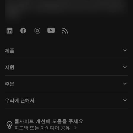
경기도 광명시 소하로 190, B동 1317호, 1318호(소하동,
광명G타워) / 사업자등록번호: 116-81-15957 / 대표이사:
박준형
keyboard_arrow_down
제품
전체 공구
keyboard_arrow_down
지원
모든 소프트웨어
고객 서비스
재활용
keyboard_arrow_down
주문
유통업체 및 전문업체
재연마
구매 방법
가이드 및 튜토리얼
Tailor Made
keyboard_arrow_down
우리에 관해서
주문
계산기 및 앱
Sandvik Coromant 소개
돌아가기
카탈로그 및 핸드북
Manufacturing Wellness
주문 추적하기
웹사이트 개선에 도움을 주세요
emoji_objects
chevron_right
피드백 또는 아이디어 공유
경력
견적을 작성하세요