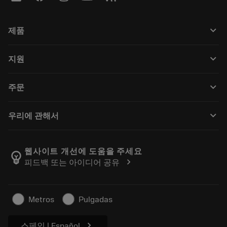
keyboard_arrow_down
제품
전체 공구
keyboard_arrow_down
지원
모든 소프트웨어
고객 서비스
재활용
keyboard_arrow_down
주문
유통업체 및 전문업체
재연마
구매 방법
가이드 및 튜토리얼
Tailor Made
keyboard_arrow_down
우리에 관해서
주문
계산기 및 앱
Sandvik Coromant 소개
돌아가기
카탈로그 및 핸드북
Manufacturing Wellness
주문 추적하기
웹사이트 개선에 도움을 주세요
emoji_objects
chevron_right
피드백 또는 아이디어 공유
경력
견적을 작성하세요
지속 가능한 비즈니스
기사
Metros
Pulgadas
프레스용
chevron_right
스페인 | Español