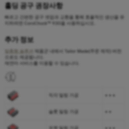
홀딩 공구 권장사항
빠르고 간편한 공구 셋업과 교환을 통해 효율적인 생산을 유
지하려면 CoroChuck™ 930을 사용하십시오.
추가 정보
맞춤형 솔루션
제품군 내에서 Tailor Made(주문 제작) 버전
으로도 제공됩니다.
재연마 서비스를 이용할 수 있습니다.
직각 밀링 가공
+ + +
슬롯 밀링 가공
+ +
포켓 밀링 가공
+ + +