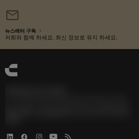
mail
chevron_right
뉴스레터 구독
저희와 함께 하세요. 최신 정보로 유지 하세요.
한국샌드빅 주식회사
phone
070-4784-4014 (Provide Korean/Chinese service)
경기도 광명시 소하로 190, B동 1317호, 1318호(소하동,
광명G타워) / 사업자등록번호: 116-81-15957 / 대표이사:
박준형