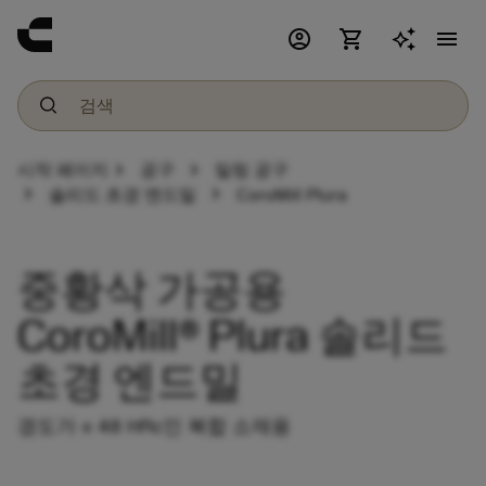
account_circle
shopping_cart
menu
chevron_right
chevron_right
시작 페이지
공구
밀링 공구
chevron_right
chevron_right
솔리드 초경 엔드밀
CoroMill Plura
중황삭 가공용
CoroMill® Plura 솔리드
초경 엔드밀
경도가 ≤ 48 HRc인 복합 소재용