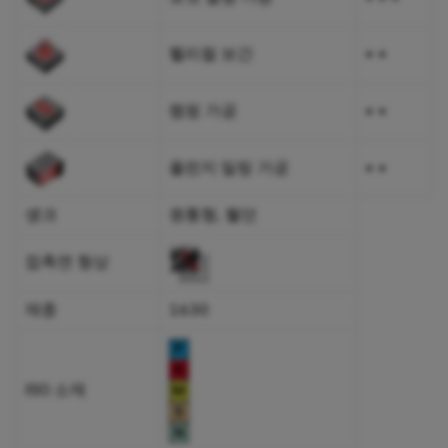
헬리컬 보간
+ +
램핑 가공
+ +
플런지 밀링 가공
+ +
섕크
원통형, 웰던
접촉면 형상
재종
1630
ISO 소재