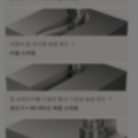
chevron_right
대량의 칩 제거용 밀링 헤드
비철 소재용
chevron_right
칩 브레이커를 이용한 황삭 가공용 밀링 헤드
경도가 ≤ 48 HRc인 복합 소재용