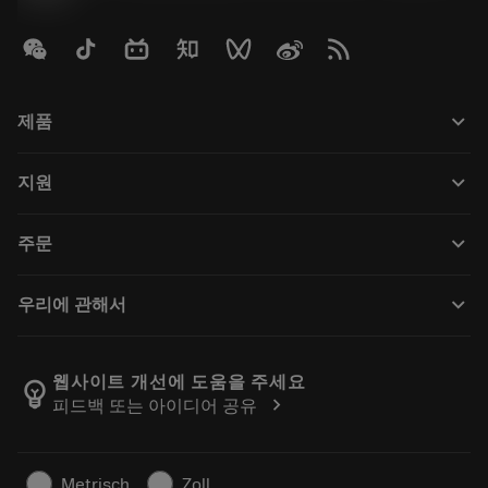
keyboard_arrow_down
제품
Tutti gli utensili
keyboard_arrow_down
지원
Tutti i software
Servizio clienti
Riciclaggio
keyboard_arrow_down
주문
Distributori e specialisti
Ricondizionamento
Come acquistare
Guide e tutorial
Tailor Made
keyboard_arrow_down
우리에 관해서
Ordine
Calcolatrici e app
Informazioni su Sandvik Coromant
Restituisci
Cataloghi e manuali
Benessere manifatturiero
Traccia il tuo ordine
웹사이트 개선에 도움을 주세요
emoji_objects
chevron_right
피드백 또는 아이디어 공유
Carriera
Fai un preventivo
Business sostenibile
Articoli
Metrisch
Zoll