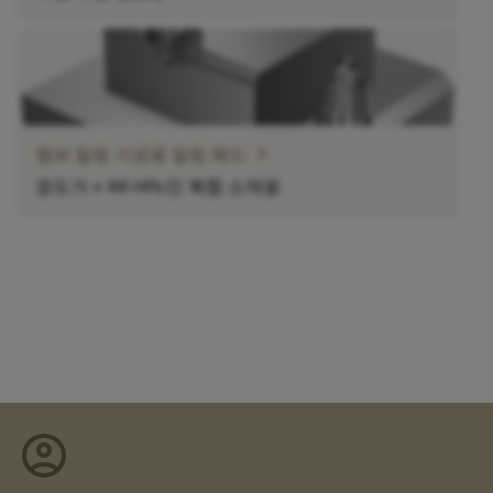
chevron_right
챔퍼 밀링 가공용 밀링 헤드
경도가 ≤ 48 HRc인 복합 소재용
account_circle