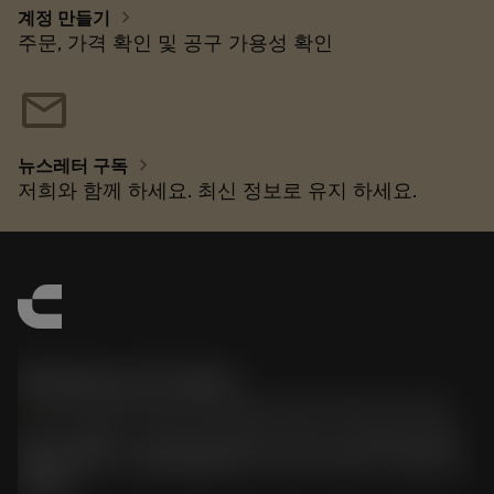
chevron_right
계정 만들기
주문, 가격 확인 및 공구 가용성 확인
mail
chevron_right
뉴스레터 구독
저희와 함께 하세요. 최신 정보로 유지 하세요.
한국샌드빅 주식회사
phone
070-4784-4014 (Provide Korean/Chinese service)
경기도 광명시 소하로 190, B동 1317호, 1318호(소하동,
광명G타워) / 사업자등록번호: 116-81-15957 / 대표이사:
박준형