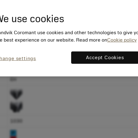
e use cookies
ndvik Coromant use cookies and other technologies to give y
e best experience on our website. Read more on
Cookie policy
내경 챔퍼 가공
Accept Cookies
hange settings
외경 챔퍼 가공
EH
1030