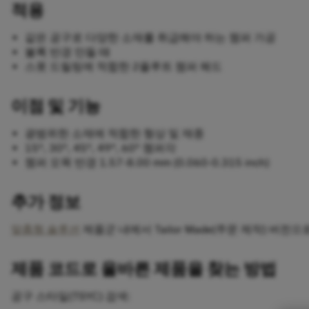
적용
같은 공구로 다양한 소재를 취급해야 하는 챔퍼 가공
볼록 반경 만들 때
스폿 드릴링에 적합한 2플루트 챔퍼 헤드
이점 및 기능
광범위한 소재에 적합한 형상 및 재종
15°, 30°, 45°, 49°, 60° 챔퍼각
챔퍼 오목 반경 1.57-8.00 mm (0.060-0.315 inch)
추가 정보
맞춤형 솔루션
제품군 내에서 Tailor Made(주문 제작) 버전
제품 코드로 올바른 제품을 찾는 방법
공구 스타일(TSYC) 검색: