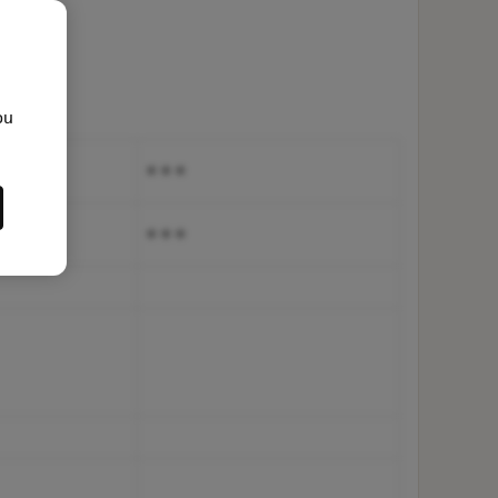
ou
+ + +
+ + +