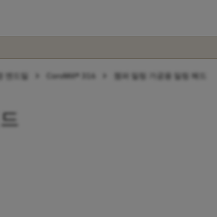
chevron_right
chevron_right
경 엔드밀
CoroMill® 316
챔퍼 밀링 가공용 밀링 헤드
헤드