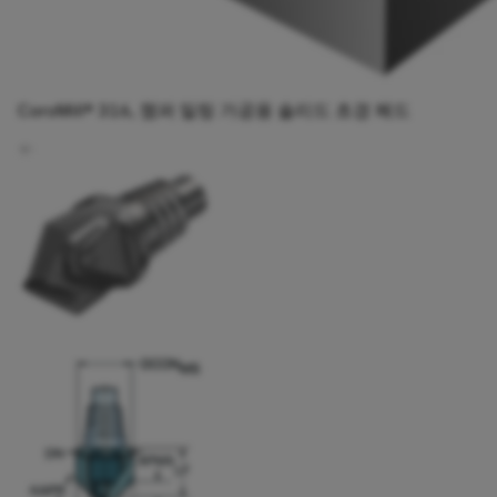
CoroMill® 316, 챔퍼 밀링 가공용 솔리드 초경 헤드