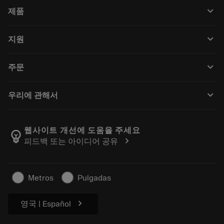
keyboard_arrow_down
제품
전체 공구
keyboard_arrow_down
지원
모든 소프트웨어
고객 서비스
재활용
keyboard_arrow_down
주문
유통업체 및 전문업체
재연마
구매 방법
가이드 및 튜토리얼
Tailor Made
keyboard_arrow_down
우리에 관해서
주문
계산기 및 앱
Sandvik Coromant 소개
돌아가기
카탈로그 및 핸드북
Manufacturing Wellness
주문 추적하기
웹사이트 개선에 도움을 주세요
emoji_objects
chevron_right
피드백 또는 아이디어 공유
경력
견적을 작성하세요
지속 가능한 비즈니스
기사
Metros
Pulgadas
프레스용
chevron_right
영국 | Español