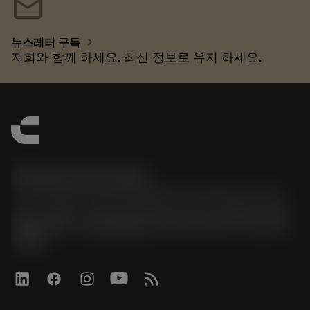
mail
chevron_right
뉴스레터 구독
저희와 함께 하세요. 최신 정보로 유지 하세요.
한국샌드빅 주식회사
phone
070-4784-4014 (Provide Korean/Chinese service)
경기도 광명시 소하로 190, B동 1317호, 1318호(소하동,
광명G타워) / 사업자등록번호: 116-81-15957 / 대표이사:
박준형