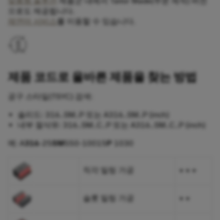
맞춤형 솔루션
제품군 내에서 Tailor Made(주문 제작) 버전
으로도 제공됩니다.
재연마 서비스
를 이용할 수 있습니다.
제품 코드로 올바른 제품을 찾는 방법
공구 스타일(TSYC) 검색:
솔리드: 316..SM..P 또는 A316..SM..P (inch)
내부 절삭유: 316..SM..C..P 또는 A316..SM..C..P (inch)
예: A
316
-25
SM
550-10015
P
1030
직각 밀링 가공
+ + +
슬롯 밀링 가공
+ +