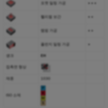
포켓 밀링 가공
+ + +
헬리컬 보간
+ +
램핑 가공
+ +
플런지 밀링 가공
+
섕크
EH
접촉면 형상
재종
1030
ISO 소재